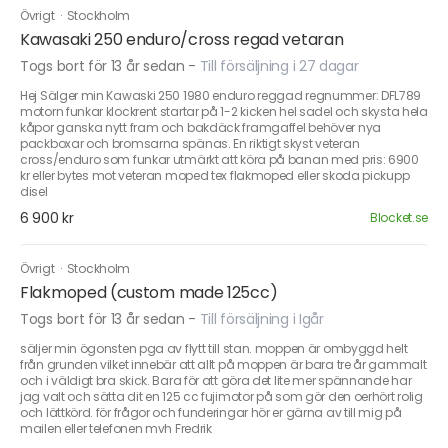
Övrigt
·
Stockholm
Kawasaki 250 enduro/cross regad vetaran
Togs bort för 13 år sedan
-
Till försäljning i 27 dagar
Hej Sälger min Kawaski 250 1980 enduro reggad regnummer: DFL789
motorn funkar klockrent startar på 1-2 kicken hel sadel och skysta hela
kåpor ganska nytt fram och bakdäck framgaffel behöver nya
packboxar och bromsarna spänas. En riktigt skyst veteran
cross/enduro som funkar utmärkt att köra på banan med pris: 6900
kr eller bytes mot veteran moped tex flakmoped eller skoda pickupp
disel
6 900 kr
Blocket.se
Övrigt
·
Stockholm
Flakmoped (custom made 125cc)
Togs bort för 13 år sedan
-
Till försäljning i Igår
säljer min ögonsten pga av flytt till stan. moppen är ombyggd helt
från grunden vilket innebär att allt på moppen är bara tre år gammalt
och i väldigt bra skick. Bara för att göra det lite mer spännande har
jag valt och sätta dit en 125 cc fujimotor på som gör den oerhört rolig
och lättkörd. för frågor och funderingar hör er gärna av till mig på
mailen eller telefonen mvh Fredrik