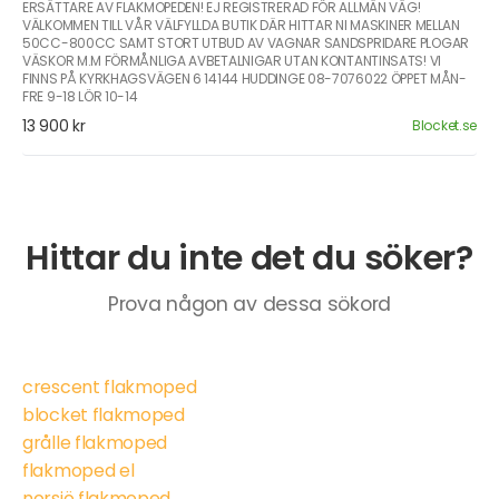
ERSÄTTARE AV FLAKMOPEDEN! EJ REGISTRERAD FÖR ALLMÄN VÄG!
VÄLKOMMEN TILL VÅR VÄLFYLLDA BUTIK DÄR HITTAR NI MASKINER MELLAN
50CC-800CC SAMT STORT UTBUD AV VAGNAR SANDSPRIDARE PLOGAR
VÄSKOR M.M FÖRMÅNLIGA AVBETALNIGAR UTAN KONTANTINSATS! VI
FINNS PÅ KYRKHAGSVÄGEN 6 14144 HUDDINGE 08-7076022 ÖPPET MÅN-
FRE 9-18 LÖR 10-14
13 900 kr
Blocket.se
Hittar du inte det du söker?
Prova någon av dessa sökord
crescent flakmoped
blocket flakmoped
grålle flakmoped
flakmoped el
norsjö flakmoped