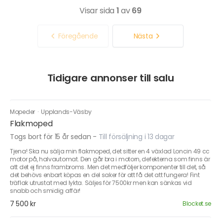
Visar sida
1
av
69
Föregående
Nästa
Tidigare annonser till salu
Mopeder
·
Upplands-Väsby
Flakmoped
Togs bort för 15 år sedan
-
Till försäljning i 13 dagar
Tjena! Ska nu sälja min flakmoped, det sitter en 4 växlad Loncin 49 cc
motor på, halvautomat. Den går bra i motorn, defekterna som finns är
att det ej finns frambroms. Men det medföljer komponenter till det, så
det behövs enbart köpas en del saker för att få det att fungera! Fint
träflak utrustat med lykta. Säljes för 7500kr men kan sänkas vid
snabb och smidig affär!
7 500 kr
Blocket.se