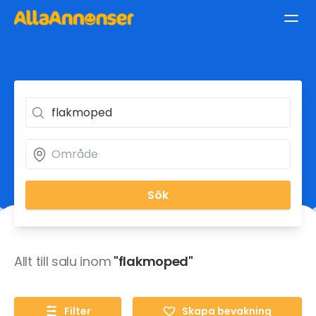
Sök
Allt till salu inom
"flakmoped"
Filter
Skapa bevakning