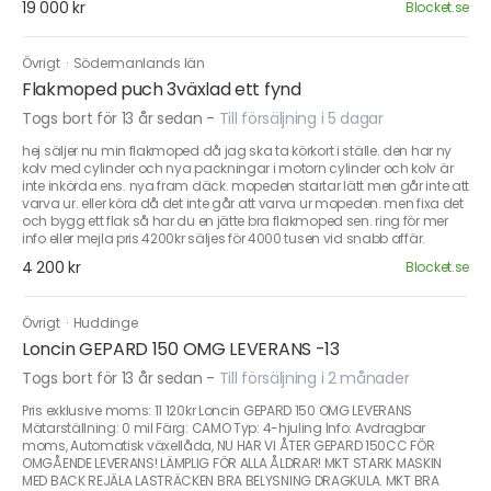
19 000 kr
Blocket.se
Övrigt
·
Södermanlands län
Flakmoped puch 3växlad ett fynd
Togs bort för 13 år sedan
-
Till försäljning i 5 dagar
hej säljer nu min flakmoped då jag ska ta körkort i ställe. den har ny
kolv med cylinder och nya packningar i motorn cylinder och kolv är
inte inkörda ens. nya fram däck. mopeden startar lätt men går inte att
varva ur. eller köra då det inte går att varva ur mopeden. men fixa det
och bygg ett flak så har du en jätte bra flakmoped sen. ring för mer
info eller mejla pris 4200kr säljes för 4000 tusen vid snabb affär.
4 200 kr
Blocket.se
Övrigt
·
Huddinge
Loncin GEPARD 150 OMG LEVERANS -13
Togs bort för 13 år sedan
-
Till försäljning i 2 månader
Pris exklusive moms: 11 120kr Loncin GEPARD 150 OMG LEVERANS
Mätarställning: 0 mil Färg: CAMO Typ: 4-hjuling Info: Avdragbar
moms, Automatisk växellåda, NU HAR VI ÅTER GEPARD 150CC FÖR
OMGÅENDE LEVERANS! LÄMPLIG FÖR ALLA ÅLDRAR! MKT STARK MASKIN
MED BACK REJÄLA LASTRÄCKEN BRA BELYSNING DRAGKULA. MKT BRA