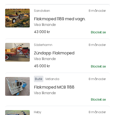
Sandviken
8 månader
Flakmoped 1189 med vagn.
Visa liknande
43 000 kr
Blocket.se
Söderhamn
8 månader
Zündapp Flakmoped
Visa liknande
45 000 kr
Blocket.se
Butik
Vetlanda
8 månader
Flakmoped MCB 1188
Visa liknande
Blocket.se
Heby
8 månader