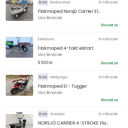
Butik
Kristianstad
9 månader
Flakmoped Norsjö Carrier El...
Visa liknande
Blocket.se
Eskilstuna
9 månader
Flakmoped 4-takt elstart
Visa liknande
9 500 kr
Blocket.se
Butik
Herrljunga
9 månader
Flakmoped El - Tugger
Visa liknande
Blocket.se
Butik
Svedala
9 månader
NORSJÖ CARRIER 4-STROKE Fla...