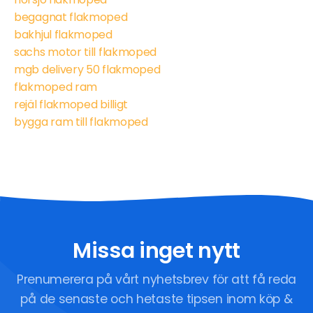
begagnat flakmoped
bakhjul flakmoped
sachs motor till flakmoped
mgb delivery 50 flakmoped
flakmoped ram
rejäl flakmoped billigt
bygga ram till flakmoped
Missa inget nytt
Prenumerera på vårt nyhetsbrev för att få reda
på de senaste och hetaste tipsen inom köp &