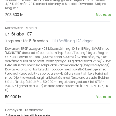
4,95%. 80 mån. 20% kontant eller inbyte. Material: Drivmedel: Säljare:
Ring oss
208 500 kr
Blocket.se
Motorcyklar
·
Motala
Er-6f abs -07
Togs bort för 15 år sedan
-
Till försäljning i 23 dagar
Kawasaki ER6F, uttagen -08 Mätarställning: 1013 mil Färg: SVART med
"MONSTER" dekor på kåporna fram Typ: Sport/Touring 1 ägare Reg nr:
OBZ 381 Servad enl. bok. (100 mil samt 600 mil.) Svensksåld, mycket
välvårdad. Har alltid stått i varmgarage Billig att försäkra 72 hk/53 kW
Extra utrustad med: Kraschpuckar Värmehandtag (steglöst reglage)
Kawaskai original tankskydd Toppbox med pakethållare följer med
(original Kawasaki) Ny sportigare skylthållare samt blinkers (original
medföljer) Kawasaki original blocklås med fäste under sadel Bobiner
(fäste för depåstöd) Pris: 50.000:- ( inga byten godtas.) Tel. 0734-
234026 (gärna efter kl. 17) endast seriösa samtal. (ER 6F, ER6F, ER6, ER
6)
50 000 kr
Blocket.se
Damcyklar
·
Kristianstad