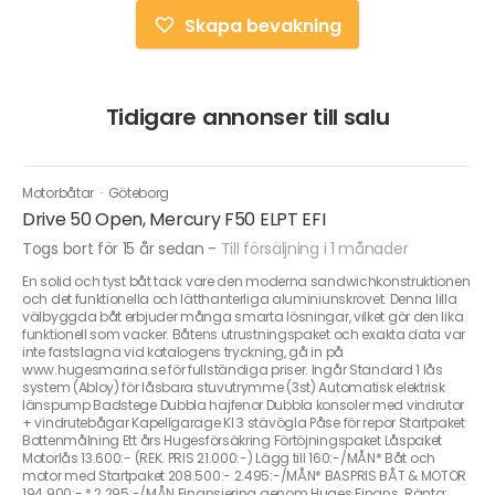
Skapa bevakning
Tidigare annonser till salu
Motorbåtar
·
Göteborg
Drive 50 Open, Mercury F50 ELPT EFI
Togs bort för 15 år sedan
-
Till försäljning i 1 månader
En solid och tyst båt tack vare den moderna sandwichkonstruktionen
och det funktionella och lätthanterliga aluminiunskrovet. Denna lilla
välbyggda båt erbjuder många smarta lösningar, vilket gör den lika
funktionell som vacker. Båtens utrustningspaket och exakta data var
inte fastslagna vid katalogens tryckning, gå in på
www.hugesmarina.se för fullständiga priser. Ingår Standard 1 lås
system (Abloy) för låsbara stuvutrymme (3st) Automatisk elektrisk
länspump Badstege Dubbla hajfenor Dubbla konsoler med vindrutor
+ vindrutebågar Kapellgarage Kl 3 stävögla Påse för repor Startpaket
Bottenmålning Ett års Hugesförsäkring Förtöjningspaket Låspaket
Motorlås 13.600:- (REK. PRIS 21.000:-) Lägg till 160:-/MÅN* Båt och
motor med Startpaket 208.500:- 2.495:-/MÅN* BASPRIS BÅT & MOTOR
194.900:- * 2.295:-/MÅN Finansiering genom Huges Finans. Ränta: