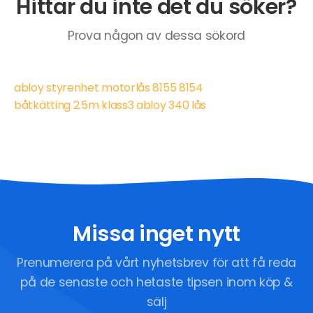
Hittar du inte det du söker?
Prova någon av dessa sökord
abloy styrenhet motorlås 8155 8154
båtkätting 2.5m klass3 abloy 340 lås
Missa inget nytt
Prenumerera på vårt nyhetsbrev för att få reda
på de senaste och hetaste tipsen inom köp &
sälj