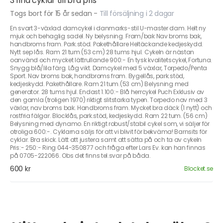
3 fina cyklar till bra pris
Togs bort för 15 år sedan
-
Till försäljning i 2 dagar
En svart 3-växlad damcykel i danmarks-stil U-master dam. Helt ny
mjuk och behaglig sadel. Ny belysning. Fram/bak Nav broms bak,
handbroms fram. Park.stöd. Pakethållare Heltäckande kedjeskydd.
Nytt sep lås. Ram 21 tum.(53 cm) 28 tums hjul. Cykeln är nästan
oanvänd och mycket lättrullande 900:- En tysk kvalitetscykel, Fortuna.
Snygg blå/lila färg. Låg vikt. Damcykel med 5 växlar, Torpedo/Penta
Sport. Nav broms bak, handbroms fram. Bygellås, park.stöd,
kedjeskydd. Pakethållare. Ram 21 tum.(53 cm) Belysning med
generator. 28 tums hjul. Endast 1.100:- Blå herrcykel Puch Exklusiv av
den gamla (troligen 1970) riktigt slitstarka typen. Torpedo nav med 3
växlar, nav broms bak. Handbroms fram. Mycket bra däck (1 nytt) och
rostfria fälgar. Blocklås, park.stöd, kedjeskydd. Ram 22 tum. (56 cm)
Belysning med dynamo. En riktigt robust/stabil cykel som, vi säljer för
otroliga 600:-. Cyklarna säljs för att vi blivit för bekväma! Barnsits för
cyklar. Bra skick. Lätt att justera samt att sätta på och ta av cykeln
Pris:- 250:- Ring 044-350877 och fråga efter Lars Ev. kan han finnas
på 0705-222066. Obs det finns tel.svar på båda.
600 kr
Blocket.se