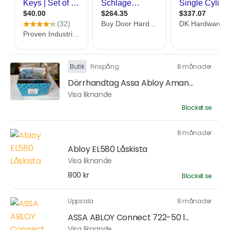
Butik
Finspång
8 månader
Dörrhandtag Assa Abloy Aman...
Visa liknande
Blocket.se
8 månader
Abloy EL580 Låskista
Visa liknande
800 kr
Blocket.se
Uppsala
8 månader
ASSA ABLOY Connect 722-50 l...
Visa liknande