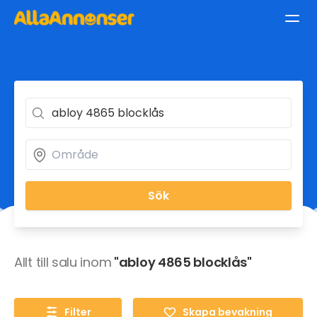
Sök
Allt till salu inom
"abloy 4865 blocklås"
Filter
Skapa bevakning