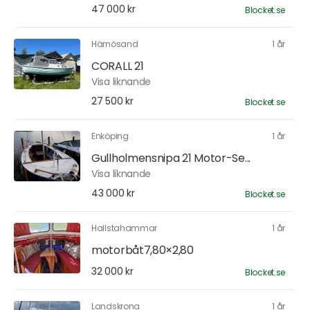
47 000 kr
Blocket.se
Härnösand
1 år
CORALL 21
Visa liknande
27 500 kr
Blocket.se
Enköping
1 år
Gullholmensnipa 21 Motor-Se...
Visa liknande
43 000 kr
Blocket.se
Hallstahammar
1 år
motorbåt7,80×2,80
32 000 kr
Blocket.se
Landskrona
1 år