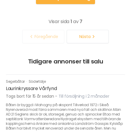
Visar sida
1
av
7
Föregående
Nästa
Tidigare annonser till salu
Segelbåtar
·
Södertälje
Laurinkryssare Vårfynd
Togs bort för 15 år sedan
-
Till försäljning i 2 månader
Båten är byggd i Mahogny på ekspant Tillverkad 1972 i Sikeå
Nyrenoverad mast förra sommaren med nya fall och skotlinor Albin
AD 21 Seglens skick är ok, storsegel, genua och spinacker Eltoa med
septiktank Varmvattenberedare Nydraget elsystem med tillhörande
kopplingschema Ankare med ankarlina Landström Gasspis Kylskåp
Båten har blivit mycket renoverad under de senaste åren. Men nu