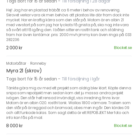
Togs bort för 15 år sedan
-
Till försäljning i 28 dagar
Hej! Jag har en plastad träbåt ca 6 meter i behov av renovering.
Skrovet verkar vara ok men behövs att plastas lite där fram dock inte
mycket. Har en kraftig kärra som den står på. Motorn är en albin 21
med vevstart på som jag har lyckats få gnista på, ska nog inte vara
så svårt att få igång den. I båten sitter en rostfri tank och ställning
fram har även lantärnor. pris: 2000 mvh jimmy kan även ringa på 033
282236
2 000 kr
Blocket.se
Motorbåtar
·
Ronneby
Myra 21 (skrov)
Togs bort för 15 år sedan
-
Till försäljning i Igår
Tänkte göra mig av med ett projekt som aldrig blev klart. Köpte denna
snipa som repobjekt men sedan kom det ju massa andra projekt
ivägen. Den står helt rensad invändigt, viss inredning finns kvar.
Motorn är en albin O20. rostfri tank. Wallas 1800 värmare. Trailern som
den står på är reggad och bromsad, obes men ingår. Den kördes 09
och allt funkade kalas. Som sagt detta är ett REPOBJEKT Mer foto och
info kan fås på mail.
8 000 kr
Blocket.se