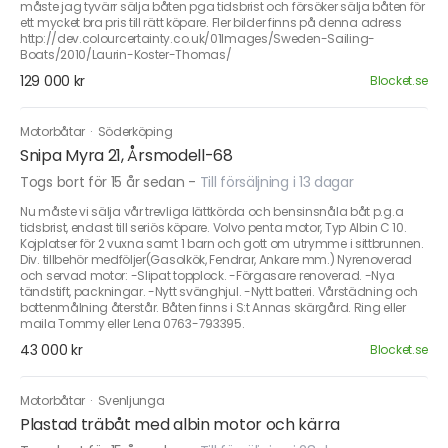
måste jag tyvärr sälja båten pga tidsbrist och försöker sälja båten för
ett mycket bra pris till rätt köpare. Fler bilder finns på denna adress
http://dev.colourcertainty.co.uk/01Images/Sweden-Sailing-
Boats/2010/Laurin-Koster-Thomas/
129 000 kr
Blocket.se
Motorbåtar
·
Söderköping
Snipa Myra 21, Årsmodell-68
Togs bort för 15 år sedan
-
Till försäljning i 13 dagar
Nu måste vi sälja vår trevliga lättkörda och bensinsnåla båt p.g.a
tidsbrist, endast till seriös köpare. Volvo penta motor, Typ Albin C 10.
Kojplatser för 2 vuxna samt 1 barn och gott om utrymme i sittbrunnen.
Div. tillbehör medföljer(Gasolkök, Fendrar, Ankare mm.) Nyrenoverad
och servad motor: -Slipat topplock. -Förgasare renoverad. -Nya
tändstift, packningar. -Nytt svänghjul. -Nytt batteri. Vårstädning och
bottenmålning återstår. Båten finns i S:t Annas skärgård. Ring eller
maila Tommy eller Lena 0763-793395.
43 000 kr
Blocket.se
Motorbåtar
·
Svenljunga
Plastad träbåt med albin motor och kärra