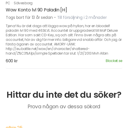
PC
·
Sölvesborg
Wow Konto lvl 90 Paladin [H]
Togs bort för 13 år sedan
-
Till försäljning i 2 månader
Tjena! Nu är det dags att lägga wow på hyllan, har en bloodelf
paladin lvl 90 med 463iLVL Accountet är uppgraderat till MoP Deluxe
Edition. Har som sakt CD-Key, sq och allt. Finns även några alts på
accountet, hör av dig för mer info. billigare vid snabb affär. Och jag är
första ägaren av accountet. AMORY-LÄNK:
http://eu.battle.net/wow/en/character/shattered-
hand/Z%C3%A1pi/simple Speltiden tar slut: 1/21/2013 Mvh Albin
600 kr
Blocket.se
Hittar du inte det du söker?
Prova någon av dessa sökord
albin 25