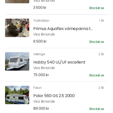
Visa liknande
3 500 kr
Blocket.se
Trollhättan
1 år
Primus Aquaflex vämepanna t...
Visa liknande
6 500 kr
Blocket.se
Vellinge
2 år
Hobby 540 UL/UF excellent
Visa liknande
75 000 kr
Blocket.se
Falun
2 år
Polar 560 GS 2.5 2000
Visa liknande
89 000 kr
Blocket.se