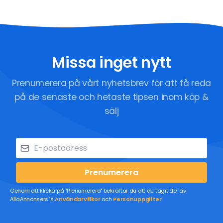
Missa inget nytt
Prenumerera på vårt nyhetsbrev för att få reda
på de senaste och hetaste tipsen inom köp &
sälj
Prenumerera
Genom att klicka på "Prenumerera" bekräftar du att du tagit del av
AllaAnnonsers´s
Användarvillkor
och
Personuppgifter