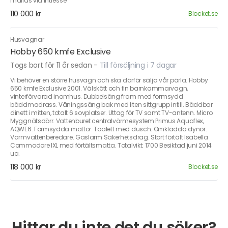
mailas vid intresse
110 000 kr
Blocket.se
Husvagnar
Hobby 650 kmfe Exclusive
Togs bort för 11 år sedan
-
Till försäljning i 7 dagar
Vi behöver en större husvagn och ska därför sälja vår pärla. Hobby
650 kmfe Exclusive 2001. Välskött och fin barnkammarvagn,
vinterförvarad inomhus. Dubbelsäng fram med formsydd
bäddmadrass. Våningssäng bak med liten sittgrupp intill. Bäddbar
dinett i mitten, totalt 6 sovplatser. Uttag för TV samt TV-antenn. Micro.
Myggnätsdörr. Vattenburet centralvärmesystem Primus Aquaflex,
AQWE6. Formsydda mattor. Toalett med dusch. Omklädda dynor.
Varmvattenberedare. Gaslarm Säkerhetsdrag. Stort förtält Isabella
Commodore IXL med förtältsmatta. Totalvikt: 1700 Besiktad juni 2014
ua.
118 000 kr
Blocket.se
Hittar du inte det du söker?