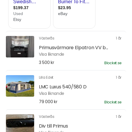
Västerås
1 år
Primusvärmare Elpatron VV b...
Visa liknande
3 500 kr
Blocket.se
Lilla Edet
1 år
LMC Luxus 540/580 D
Visa liknande
79 000 kr
Blocket.se
Västerås
1 år
Div till Primus