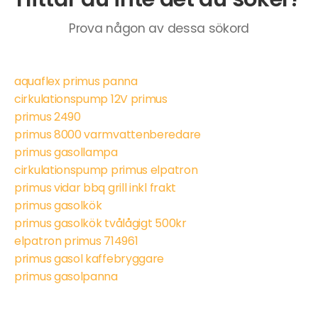
Prova någon av dessa sökord
aquaflex primus panna
cirkulationspump 12V primus
primus 2490
primus 8000 varmvattenberedare
primus gasollampa
cirkulationspump primus elpatron
primus vidar bbq grill inkl frakt
primus gasolkök
primus gasolkök tvålågigt 500kr
elpatron primus 714961
primus gasol kaffebryggare
primus gasolpanna