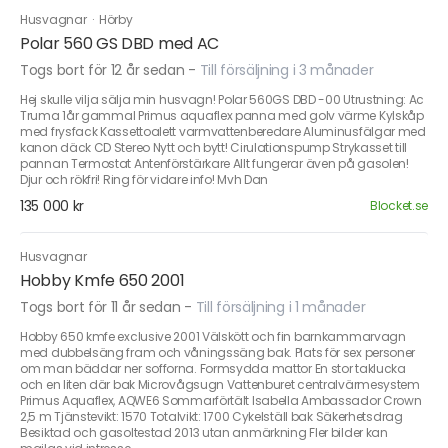
Husvagnar
·
Hörby
Polar 560 GS DBD med AC
Togs bort för 12 år sedan
-
Till försäljning i 3 månader
Hej skulle vilja sälja min husvagn! Polar 560GS DBD -00 Utrustning: Ac
Truma 1år gammal Primus aquaflex panna med golv värme Kylskåp
med frysfack Kassettoalett varmvattenberedare Aluminusfälgar med
kanon däck CD Stereo Nytt och bytt! Cirulationspump Strykasset till
pannan Termostat Antenförstärkare Allt fungerar även på gasolen!
Djur och rökfri! Ring för vidare info! Mvh Dan
135 000 kr
Blocket.se
Husvagnar
Hobby Kmfe 650 2001
Togs bort för 11 år sedan
-
Till försäljning i 1 månader
Hobby 650 kmfe exclusive 2001 Välskött och fin barnkammarvagn
med dubbelsäng fram och våningssäng bak. Plats för sex personer
om man bäddar ner sofforna. Formsydda mattor En stor taklucka
och en liten där bak Microvågsugn Vattenburet centralvärmesystem
Primus Aquaflex, AQWE6 Sommarförtält Isabella Ambassador Crown
2,5 m Tjänstevikt: 1570 Totalvikt: 1700 Cykelställ bak Säkerhetsdrag
Besiktad och gasoltestad 2013 utan anmärkning Fler bilder kan