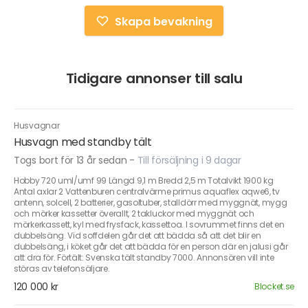
Skapa bevakning
Tidigare annonser till salu
Husvagnar
Husvagn med standby tält
Togs bort för 13 år sedan
-
Till försäljning i 9 dagar
Hobby 720 uml/umf 99 Längd 9,1 m Bredd 2,5 m Totalvikt 1900 kg
Antal axlar 2 Vattenburen centralvärme primus aquaflex aqwe6, tv
antenn, solcell, 2 batterier, gasoltuber, stalldörr med myggnät, mygg
och mörker kassetter överallt, 2 takluckor med myggnät och
mörkerkassett, kyl med frysfack, kassettoa. I sovrummet finns det en
dubbelsäng. Vid soffdelen går det att bädda så att det blir en
dubbelsäng, i köket går det att bädda för en person där en jalusi går
att dra för. Förtält: Svenska tält standby 7000. Annonsören vill inte
störas av telefonsäljare.
120 000 kr
Blocket.se