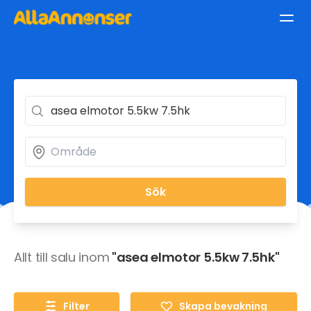
Sök
Allt till salu inom
"asea elmotor 5.5kw 7.5hk"
Filter
Skapa bevakning