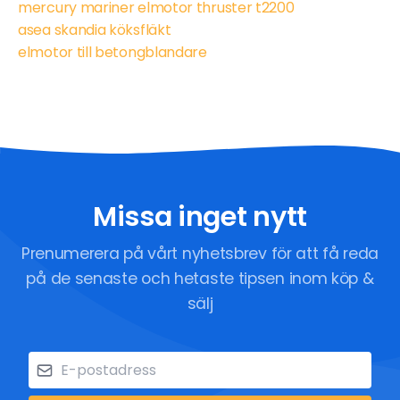
mercury mariner elmotor thruster t2200
asea skandia köksfläkt
elmotor till betongblandare
Missa inget nytt
Prenumerera på vårt nyhetsbrev för att få reda
på de senaste och hetaste tipsen inom köp &
sälj