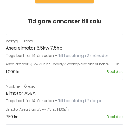
Tidigare annonser till salu
Verktyg
·
Örebro
Asea elmotor 5,5kw 7,5hp
Togs bort för 14 år sedan
-
Till försäljning i 2 månader
Asea elmotor 5,5kw 7,5hp till vedklyv ,vedkap eller annat behov 1000:-
1 000 kr
Blocket.se
Maskiner
·
Örebro
Elmotor ASEA
Togs bort för 14 år sedan
-
Till försäljning i 7 dagar
Elmotor Asea 3fas 5,5kw 7,5hp 1430r/m
750 kr
Blocket.se