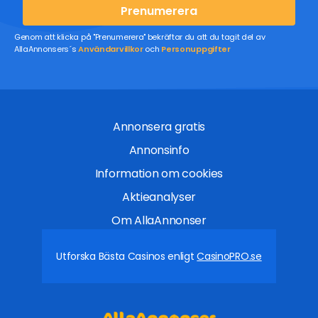
Prenumerera
Genom att klicka på "Prenumerera" bekräftar du att du tagit del av
AllaAnnonsers´s
Användarvillkor
och
Personuppgifter
Annonsera gratis
Annonsinfo
Information om cookies
Aktieanalyser
Om AllaAnnonser
Utforska Bästa Casinos enligt
CasinoPRO.se