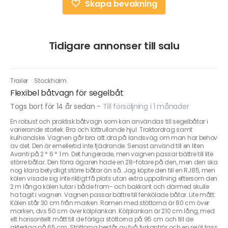
Skapa bevakning
Tidigare annonser till salu
Trailer
·
Stockholm
Flexibel båtvagn för segelbåt
Togs bort för 14 år sedan
-
Till försäljning i 1 månader
En robust och praktisk båtvagn som kan användas till segelbåtar i
varierande storlek. Bra och lättrullande hjul. Traktordrag samt
kulhandske. Vagnen går bra att dra på landsväg om man har behov
av det. Den är emellertid inte fjädrande. Senast använd till en liten
Avanti på 2 * 6 * 1 m. Det fungerade, men vagnen passar bättre till lite
större båtar. Den förra ägaren hade en 28-fotare på den, men den ska
nog klara betydligt större båtar än så. Jag köpte den till en RJ85, men
kölen visade sig inte riktigt få plats utan extra uppallning eftersom den
2 m långa kölen lutar i både fram- och bakkant och därmed skulle
ha tagit i vagnen. Vagnen passar bättre till fenkölade båtar. Lite mått:
Kölen står 30 cm från marken. Ramen med stöttorna är 80 cm över
marken, dvs 50 cm över kölplankan. Kölplankan är 210 cm lång, med
ett horisontellt mått till de förliga stöttorna på 95 cm och till de
akterliga på 65 cm. Stöttorna består av två fyrkantrör och en rejäl tass