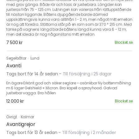
med grov gänga. Både rör och tass är justerbara. Längden kan
justeras från 75 - 125 cm. Lutningen kan varieras från rättuppstående
till nästan liggande. Båtens djupgående borde därmed
uppskattningsvis kunna vara alltifrån 1 - 2 m, men något mitt emellan
är nog att föredra. Stöttorna står på en ram som är 370 * 215 cm. Med
tanke på vagnens längd borde båtens längd kunna vara 6 - 12 m,
men det ideala är nog någonstans mitt emellan.
7 500 kr
Blocket.se
Segelbåtar
·
Lund
Avanti
Togs bort för 14 år sedan
-
Till försäljning i 25 dagar
En ägare Erkänt god och säker seglare - osänkbar Ny bottenmålning
m 6 lager Gelshield + Micron. Bra kapell o sprayhood. Galvad
justerbar vagga. Bra hållen
12 000 kr
Blocket.se
Övrigt
·
Kalmar
Avantigrejor
Togs bort för 13 år sedan
-
Till försäljning i 2 månader