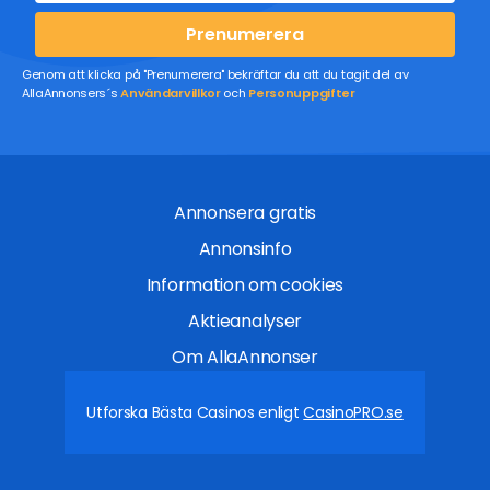
Prenumerera
Genom att klicka på "Prenumerera" bekräftar du att du tagit del av
AllaAnnonsers´s
Användarvillkor
och
Personuppgifter
Annonsera gratis
Annonsinfo
Information om cookies
Aktieanalyser
Om AllaAnnonser
Utforska Bästa Casinos enligt
CasinoPRO.se