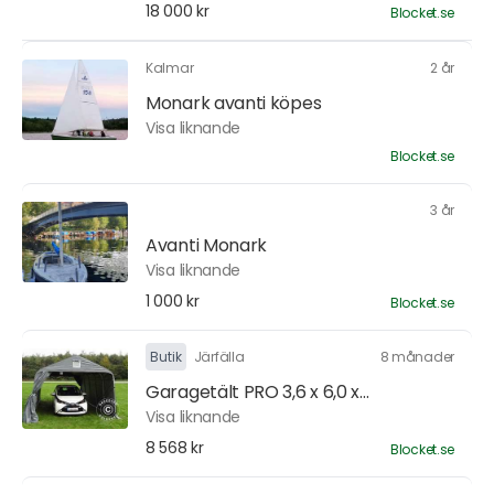
18 000 kr
Blocket.se
Kalmar
2 år
Monark avanti köpes
Visa liknande
Blocket.se
3 år
Avanti Monark
Visa liknande
1 000 kr
Blocket.se
Butik
Järfälla
8 månader
Garagetält PRO 3,6 x 6,0 x...
Visa liknande
8 568 kr
Blocket.se