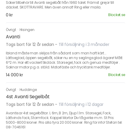
Söker tillbehör till Avanti segelbåt från 1960 talet. Främst grejor till
däcket. SKOTTRAVARE. Men även annat! Ring eller maila.
0 kr
Blocket.se
Övrigt
·
Hisingen
Avanti
Togs bort för 12 år sedan
-
Till försäljning i 3 månader
Ibland måste man skiljas från sådant som man haft kärt...
Lättseglad, öppen segelbåt, söker nu en ny seglingsglad ägare! Mått
6*2 m. Har ett vackert tikdäck. Storsegel, fock och genua medföljer .
Saknar motor p.g.a. stöld. Motorfäste och trycktank medföljer.
14 000 kr
Blocket.se
Övrigt
·
Huddinge
4st Avanti Segelbåt
Togs bort för 12 år sedan
-
Till försäljning i 12 dagar
Avantisar 4st segelbåtar. L 6m, B 2m, Djup 1.1m. Storsegel, Fock,
Lättvinds fock, Stormfock. Kappel Mortor Div tågvirke m.m. St Pris:
5000-8000 kroner. Pris alla fyra 20 000 kroner. Ring för info! Stefan tel:
08-7046161