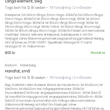
Långa element, beg
Togs bort för 12 år sedan
-
Till försäljning i 2 månader
Enkelpanel: 2st 140cm långa, 50cm höga. 400kr/st 3st 235cm långa,
50cm höga. 800kr/st 1st 210cm långt, 45cm högt. 800kr 1st 220cm
långt, 50cm höga. 800kr/st 1st 150cm långt, 60cm högt. 600kr 1st
310cm långt, 45cm högt. 800kr Tvårör: 1st 160cm långt, 50cm högt.
1000kr 1st 180cm långa, 60cm höga. 1000kr/st Fästen och termostater
medföljer. Sökord: element, enkelpanel, dubbelpanel, 2-rör Om
företaget Johex återvinningshandel, begagnat byggmaterial Heberg,
info"at"johex.se, 0708-172957. Öppettider: fredagar 8-17 samt
lördagar 10-14. Välkommen
800 kr
Blocket.se
Badrum
·
Falkenberg
Handfat, små
Togs bort för 12 år sedan
-
Till försäljning i 2 månader
Beg. tvättställ i olika storlekar. Bland de mindre finns: 1st 40x30cm, 1st
49x31cm, 1st 46x32cm inkl. tvågreppsblandare. 250kr/st
(huvudbilden) 1st Ifö inkl. engreppsblandare, 41x32cm. 500kr (bild 2)
1st handfat för inbyggnad inkl. engreppsblandare, 28,5x43cm. 800kr
(bild 3) Vi har även nya handfat och många olika normalstora.
Välkomna till Heberg och titta! Om företaget Johex
återvinningshandel, begagnat byggmaterial Heberg, info"at"johex.se,