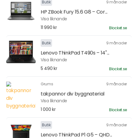
Butik
9 månader
HP ZBook Fury 15.6 G8 – Cor...
Visa liknande
11 990 kr
Blocket.se
Butik
9 månader
Lenovo ThinkPad T490s – 14"...
Visa liknande
5 490 kr
Blocket.se
Grums
9 månader
takpannor div byggnaterial
Visa liknande
1 000 kr
Blocket.se
Butik
9 månader
Lenovo ThinkPad P1 G5 – QHD...