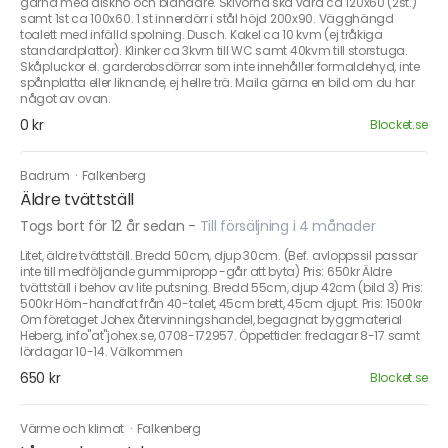
gärna med diskho och blandare. Skivorna ska vara ca 120x60 (2st.)
samt 1st ca 100x60. 1 st innerdörr i stål höjd 200x90. Vägghängd
toalett med infälld spolning. Dusch. Kakel ca 10 kvm (ej tråkiga
standardplattor). Klinker ca 3kvm till WC samt 40kvm till storstuga.
Skåpluckor el. garderobsdörrar som inte innehåller formaldehyd, inte
spånplatta eller liknande, ej hellre trä. Maila gärna en bild om du har
något av ovan.
0 kr
Blocket.se
Badrum
·
Falkenberg
Äldre tvättställ
Togs bort för 12 år sedan
-
Till försäljning i 4 månader
Litet, äldre tvättställ. Bredd 50cm, djup 30cm. (Bef. avloppssil passar
inte till medföljande gummipropp -går att byta) Pris: 650kr Äldre
tvättställ i behov av lite putsning. Bredd 55cm, djup 42cm (bild 3) Pris:
500kr Hörn-handfat från 40-talet, 45cm brett, 45cm djupt. Pris: 1500kr
Om företaget Johex återvinningshandel, begagnat byggmaterial
Heberg, info"at"johex.se, 0708-172957. Öppettider: fredagar 8-17 samt
lördagar 10-14. Välkommen
650 kr
Blocket.se
Värme och klimat
·
Falkenberg