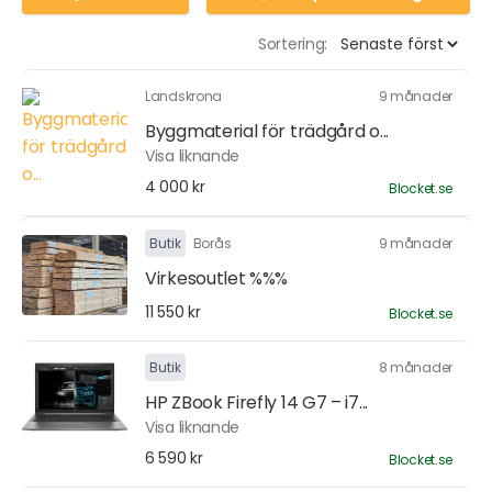
Sortering:
Landskrona
9 månader
Byggmaterial för trädgård o...
Visa liknande
4 000 kr
Blocket.se
Butik
Borås
9 månader
Virkesoutlet %%%
11 550 kr
Blocket.se
Butik
8 månader
HP ZBook Firefly 14 G7 – i7...
Visa liknande
6 590 kr
Blocket.se