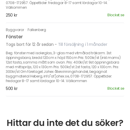
0708-172957. Öppettider: fredagar 8-17 samt lördagar 10-14.
Välkommen
250 kr
Blocket.se
Byggvaror
·
Falkenberg
Fönster
Togs bort för 12 år sedan
-
Till försäljning i 1 månader
Beg. fönster med isolerglas, 3-glas med vitmålad träkarm. 3st
öppningsbara, bredd 120cm x höjd 150cm Pris: 500kr/st (inkl.moms)
12st fasta, samma mått som ovan. Pris: 400kr/st 9st öppningsbara
med mittspröjs, 120 x 130cm Pris: 500kr/st 2st fasta, 120 x 100cm. Pris:
300kr/st Om företaget Johex återvinningshandel, begagnat
byggmaterial Heberg, info"at"johex.se, 0708-172957. Öppettider:
fredagar 8-17 samt lördagar 10-14. Välkommen
500 kr
Blocket.se
Hittar du inte det du söker?