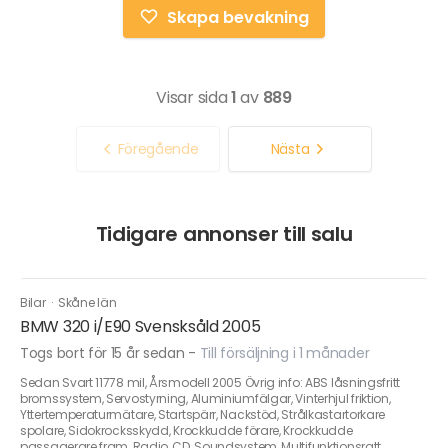
Skapa bevakning
Visar sida
1
av
889
Föregående
Nästa
Tidigare annonser till salu
Bilar
·
Skåne län
BMW 320 i/E90 Svensksåld 2005
Togs bort för 15 år sedan
-
Till försäljning i 1 månader
Sedan Svart 11778 mil, Årsmodell 2005 Övrig info: ABS låsningsfritt
bromssystem, Servostyrning, Aluminiumfälgar, Vinterhjul friktion,
Yttertemperaturmätare, Startspärr, Nackstöd, Strålkastartorkare
spolare, Sidokrocksskydd, Krockkudde förare, Krockkudde
passagerare fram, Radio, CD, Soundsystem, Multifunktionsratt,