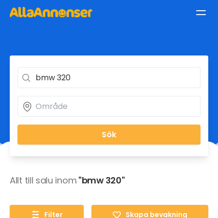
Sök
Allt till salu inom
"bmw 320"
Filter
Skapa bevakning