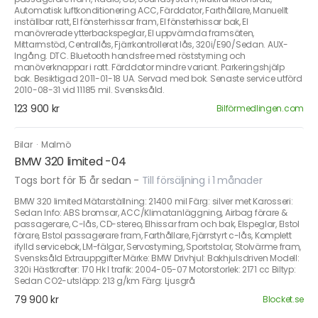
Automatisk luftkonditionering ACC, Färddator, Farthållare, Manuellt
inställbar ratt, El fönsterhissar fram, El fönsterhissar bak, El
manövrerade ytterbackspeglar, El uppvärmda framsäten,
Mittarmstöd, Centrallås, Fjärrkontrollerat lås, 320i/E90/Sedan. AUX-
Ingång. DTC. Bluetooth handsfree med röststyrning och
manöverknappar i ratt. Färddator mindre variant. Parkeringshjälp
bak. Besiktigad 2011-01-18 UA. Servad med bok. Senaste service utförd
2010-08-31 vid 11185 mil. Svensksåld.
123 900 kr
Bilförmedlingen.com
Bilar
·
Malmö
BMW 320 limited -04
Togs bort för 15 år sedan
-
Till försäljning i 1 månader
BMW 320 limited Mätarställning: 21400 mil Färg: silver met Karosseri:
Sedan Info: ABS bromsar, ACC/Klimatanläggning, Airbag förare &
passagerare, C-lås, CD-stereo, Elhissar fram och bak, Elspeglar, Elstol
förare, Elstol passagerare fram, Farthållare, Fjärrstyrt c-lås, Komplett
ifylld servicebok, LM-fälgar, Servostyrning, Sportstolar, Stolvärme fram,
Svensksåld Extrauppgifter Märke: BMW Drivhjul: Bakhjulsdriven Modell:
320i Hästkrafter: 170 Hk I trafik: 2004-05-07 Motorstorlek: 2171 cc Biltyp:
Sedan CO2-utsläpp: 213 g/km Färg: Ljusgrå
79 900 kr
Blocket.se