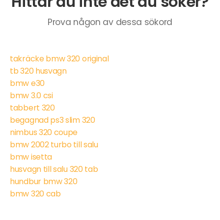
Hittar du inte det du söker?
Prova någon av dessa sökord
takräcke bmw 320 original
tb 320 husvagn
bmw e30
bmw 3.0 csi
tabbert 320
begagnad ps3 slim 320
nimbus 320 coupe
bmw 2002 turbo till salu
bmw isetta
husvagn till salu 320 tab
hundbur bmw 320
bmw 320 cab