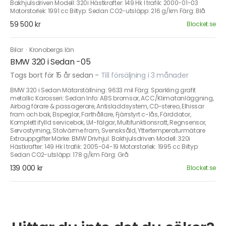
Bakhjulsdriven Modell: 320i Hästkrafter: 149 Hk I trafik: 2000-01-03
Motorstorlek: 1991 cc Biltyp: Sedan CO2-utsläpp: 216 g/km Färg: Blå
59 500 kr
Blocket.se
Bilar
·
Kronobergs län
BMW 320 i Sedan -05
Togs bort för 15 år sedan
-
Till försäljning i 3 månader
BMW 320 i Sedan Mätarställning: 9633 mil Färg: Sparkling grafit
metallic Karosseri: Sedan Info: ABS bromsar, ACC/Klimatanläggning,
Airbag förare & passagerare, Antisladdsystem, CD-stereo, Elhissar
fram och bak, Elspeglar, Farthållare, Fjärrstyrt c-lås, Färddator,
Komplett ifylld servicebok, LM-fälgar, Multifunktionsratt, Regnsensor,
Servostyrning, Stolvärme fram, Svensksåld, Yttertemperaturmätare
Extrauppgifter Märke: BMW Drivhjul: Bakhjulsdriven Modell: 320i
Hästkrafter: 149 Hk I trafik: 2005-04-19 Motorstorlek: 1995 cc Biltyp:
Sedan CO2-utsläpp: 178 g/km Färg: Grå
139 000 kr
Blocket.se