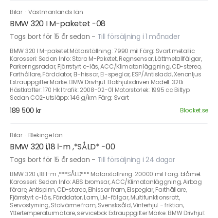
Bilar
·
Västmanlands län
BMW 320 I M-paketet -08
Togs bort för 15 år sedan
-
Till försäljning i 1 månader
BMW 320 I M-paketet Mätarställning: 7990 mil Färg: Svart metallic
Karosseri: Sedan Info: Stora M-Paketet, Regnsensor, Lättmetallfälgar,
Parkeringsradar, Fjärrstyrt c-lås, ACC/Klimatanläggning, CD-stereo,
Farthållare, Färddator, El-hissar, El-speglar, ESP/Antisladd, Xenonljus
Extrauppgifter Märke: BMW Drivhjul: Bakhjulsdriven Modell: 320i
Hästkrafter: 170 Hk I trafik: 2008-02-01 Motorstorlek: 1995 cc Biltyp:
Sedan CO2-utsläpp: 146 g/km Färg: Svart
189 500 kr
Blocket.se
Bilar
·
Blekinge län
BMW 320 i,18 l-m ,*SÅLD* -00
Togs bort för 15 år sedan
-
Till försäljning i 24 dagar
BMW 320 i,18 l-m ,***SÅLD*** Mätarställning: 20000 mil Färg: blåmet
Karosseri: Sedan Info: ABS bromsar, ACC/Klimatanläggning, Airbag
förare, Antispinn, CD-stereo, Elhissar fram, Elspeglar, Farthållare,
Fjärrstyrt c-lås, Färddator, Larm, LM-fälgar, Multifunktionsratt,
Servostyrning, Stolvärme fram, Svensksåld, Vinterhjul - friktion,
Yttertemperaturmätare, servicebok Extrauppgifter Märke: BMW Drivhjul: