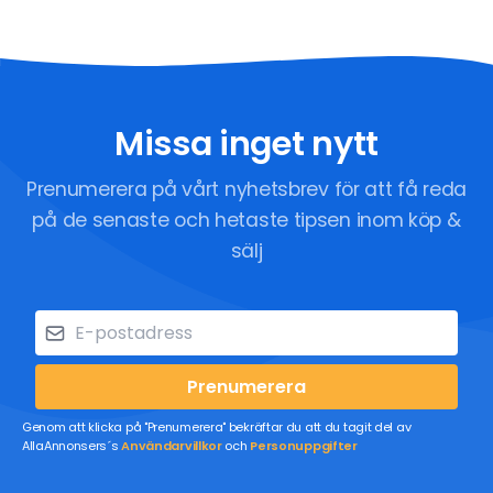
Missa inget nytt
Prenumerera på vårt nyhetsbrev för att få reda
på de senaste och hetaste tipsen inom köp &
sälj
Prenumerera
Genom att klicka på "Prenumerera" bekräftar du att du tagit del av
AllaAnnonsers´s
Användarvillkor
och
Personuppgifter