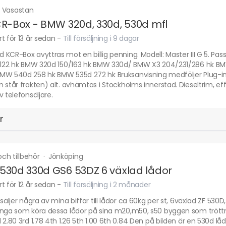
·
Vasastan
R-Box - BMW 320d, 330d, 530d mfl
t för 13 år sedan
-
Till försäljning i 9 dagar
KCR-Box avyttras mot en billig penning. Modell: Master III G 5. Pas
5/122 hk BMW 320d 150/163 hk BMW 330d/ BMW X3 204/231/286 hk 
MW 540d 258 hk BMW 535d 272 hk Bruksanvisning medföljer Plug-in
 står frakten) alt. avhämtas i Stockholms innerstad. Dieseltrim, eff
v telefonsäljare.
r
 och tillbehör
·
Jönköping
30d 330d GS6 53DZ 6 växlad lådor
t för 12 år sedan
-
Till försäljning i 2 månader
 säljer några av mina biffar till lådor ca 60kg per st, 6växlad ZF 5
nga som köra dessa lådor på sina m20,m50, s50 byggen som tröttnat 
 2.80 3rd 1.78 4th 1.26 5th 1.00 6th 0.84 Den på bilden är en 530d l