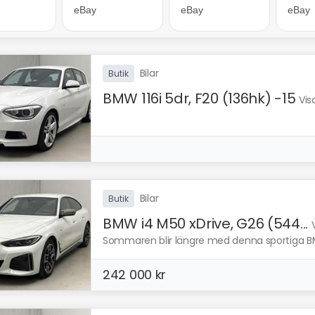
Bilar
Butik
BMW 116i 5dr, F20 (136hk) -15
Vis
Bilar
Butik
BMW i4 M50 xDrive, G26 (544...
Sommaren blir längre med denna sportiga BMW
242 000 kr