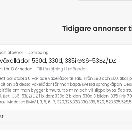
Tidigare annonser ti
 och tillbehör
·
Jönköping
äxellådor 530d, 330d, 335i GS6-53BZ/DZ
t för 13 år sedan
-
Till försäljning i 1 månader
 ett par stabila 6 växlade växellådor till salu. Från E90 och E60. S
olt on på dessa växellådor får man kapa/svetsa sprängkåpan. Dessa l
tillfälle om man bygger bmw turbo m.m och vill slippa byta låda stu
 Bet: GS6-53BZ/DZ 1 bilden: 330d 2 bilden: 530d 3 bilden: 335i Pris 7
as. Modeller: BMW 1, 3, 5, 6, 7, 320,325,328,330,335, 520, 523,525,528,5
kr