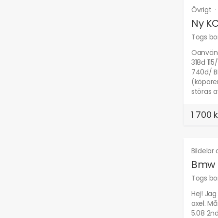
Övrigt
Ny KC
Togs bor
Oanvänd 
318d 11
740d/ B
(köparen
störas a
1 700 k
Bildelar
Bmw 5
Togs bor
Hej! Jag
axel. Må
5.08 2nd