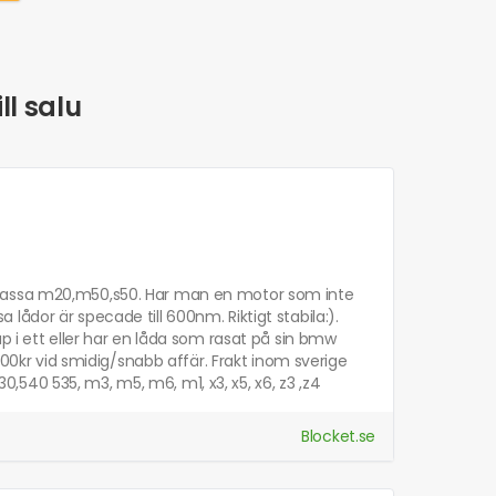
ll salu
kall passa m20,m50,s50. Har man en motor som inte
ådor är specade till 600nm. Riktigt stabila:).
p i ett eller har en låda som rasat på sin bmw
000kr vid smidig/snabb affär. Frakt inom sverige
30,540 535, m3, m5, m6, m1, x3, x5, x6, z3 ,z4
Blocket.se