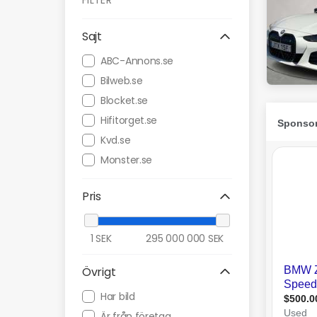
FILTER
Sajt
ABC-Annons.se
Bilweb.se
Blocket.se
Hifitorget.se
Kvd.se
Monster.se
Pris
1
SEK
295 000 000
SEK
Övrigt
Har bild
Är från företag