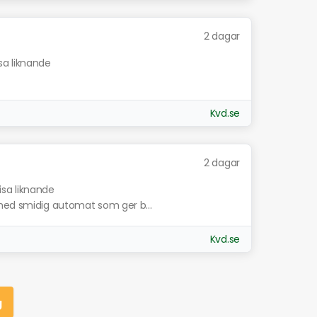
2 dagar
sa liknande
Kvd.se
2 dagar
isa liknande
 med smidig automat som ger b...
Kvd.se
g