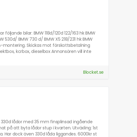
sar följande bilar: BMW 118d/120d 122/163 hk BMW
BMW 530d/ BMW 730 d/ BMW X5 218/231 hk BMW
-montering. Skickas mot förskottsbetalning
ektbox, kcrbox, dieselbox Annonsören vill inte
Blocket.se
30D, 330d lådor med 35 mm finsplinsad ingående
på att byta lådor stup i kvarten. Utväxling: 1st
åda. Har dock även 330d låda liggandes. 6000kr st