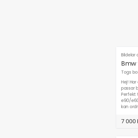
Bildelar
Bmw v
Togs bor
Hej! Har
passar b
Perfekt 
e90/e60.
kan ordn
7 000 