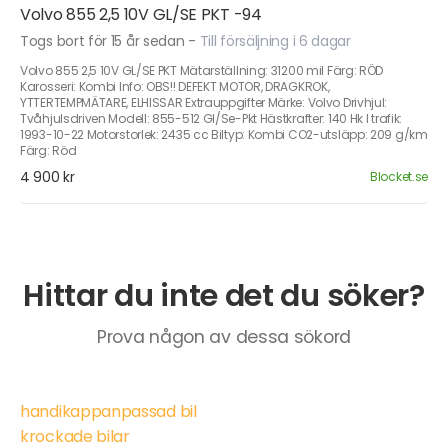
Volvo 855 2,5 10V GL/SE PKT -94
Togs bort för 15 år sedan
-
Till försäljning i 6 dagar
Volvo 855 2,5 10V GL/SE PKT Mätarställning: 31200 mil Färg: RÖD
Karosseri: Kombi Info: OBS!! DEFEKT MOTOR, DRAGKROK,
YTTERTEMPMÄTARE, ELHISSAR Extrauppgifter Märke: Volvo Drivhjul:
Tvåhjulsdriven Modell: 855-512 Gl/Se-Pkt Hästkrafter: 140 Hk I trafik:
1993-10-22 Motorstorlek: 2435 cc Biltyp: Kombi CO2-utsläpp: 209 g/km
Färg: Röd
4 900 kr
Blocket.se
Hittar du inte det du söker?
Prova någon av dessa sökord
handikappanpassad bil
krockade bilar