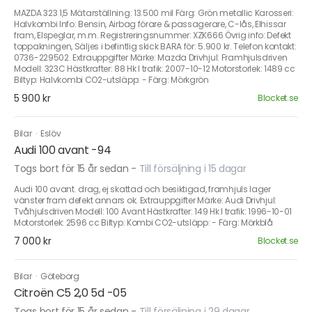
MAZDA 323 1,5 Mätarställning: 13.500 mil Färg: Grön metallic Karosseri:
Halvkombi Info: Bensin, Airbag förare & passagerare, C-lås, Elhissar
fram, Elspeglar, m.m. Registreringsnummer: XZK666 Övrig info: Defekt
toppakningen, Säljes i befintlig skick BARA för: 5.900 kr. Telefon kontakt:
0736-229502. Extrauppgifter Märke: Mazda Drivhjul: Framhjulsdriven
Modell: 323C Hästkrafter: 88 Hk I trafik: 2007-10-12 Motorstorlek: 1489 cc
Biltyp: Halvkombi CO2-utsläpp: - Färg: Mörkgrön
5 900 kr
Blocket.se
Bilar
·
Eslöv
Audi 100 avant -94
Togs bort för 15 år sedan
-
Till försäljning i 15 dagar
Audi 100 avant. drag, ej skattad och besiktigad, framhjuls lager
vänster fram defekt annars ok. Extrauppgifter Märke: Audi Drivhjul:
Tvåhjulsdriven Modell: 100 Avant Hästkrafter: 149 Hk I trafik: 1996-10-01
Motorstorlek: 2596 cc Biltyp: Kombi CO2-utsläpp: - Färg: Mörkblå
7 000 kr
Blocket.se
Bilar
·
Göteborg
Citroën C5 2,0 5d -05
Togs bort för 15 år sedan
-
Till försäljning i 29 dagar