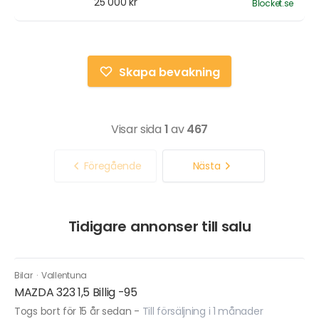
25 000 kr
Blocket.se
Skapa bevakning
Visar sida
1
av
467
Föregående
Nästa
Tidigare annonser till salu
Bilar
·
Vallentuna
MAZDA 323 1,5 Billig -95
Togs bort för 15 år sedan
-
Till försäljning i 1 månader