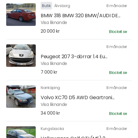
Butik
Älvsborg
8 månader
BMW 318 BMW 320 BMW/AUDI DE...
Visa liknande
20 000 kr
Blocket.se
8 månader
Peugeot 207 3-dörrar 1.4 Eu...
Visa liknande
7 000 kr
Blocket.se
Norrköping
8 månader
Volvo XC70 D5 AWD Geartroni...
Visa liknande
34 000 kr
Blocket.se
Kungsbacka
8 månader