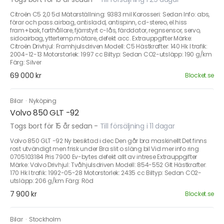
Citroën C5 2,0 5d Mätarställning: 9383 mil Karosseri: Sedan Info: abs,
förar och pass.airbag, antisladd, antispinn, cd-stereo, el.hiss
fram+bak, farthållare, fjärrstyrt c-lås, färddator, regnsensor, servo,
sidoairbag, yttertemp.mätare, defekt acc. Extrauppgifter Märke:
Citroën Drivhjul: Framhjulsdriven Modell: C5 Hästkrafter: 140 Hk I trafik:
2004-12-13 Motorstorlek: 1997 cc Biltyp: Sedan CO2-utsläpp: 190 g/km
Färg: Silver
69 000 kr
Blocket.se
Bilar
·
Nyköping
Volvo 850 GLT -92
Togs bort för 15 år sedan
-
Till försäljning i 11 dagar
Volvo 850 GLT -92 Ny besiktad i dec Den går bra maskinellt Det finns
rost utvändigt men frisk under Bra slit o släng bil Vid mer info ring
0705103184 Pris 7900 Ev-bytes defekt allt av intrese Extrauppgifter
Märke: Volvo Drivhjul: Tvåhjulsdriven Modell: 854-552 Glt Hästkrafter:
170 Hk I trafik: 1992-05-28 Motorstorlek: 2435 cc Biltyp: Sedan CO2-
utsläpp: 206 g/km Färg: Röd
7 900 kr
Blocket.se
Bilar
·
Stockholm