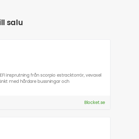
ll salu
insprutning från scorpio estracktorrör, vevaxel
änkt med hårdare bussningar och
Blocket.se