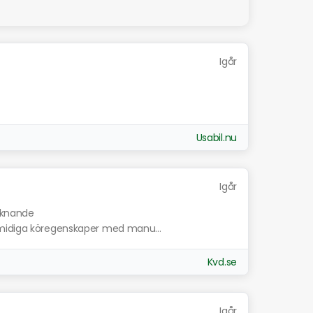
Igår
Usabil.nu
Igår
liknande
smidiga köregenskaper med manu...
Kvd.se
Igår