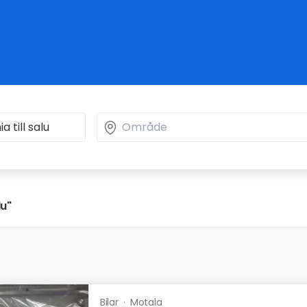
lu"
Bilar
·
Motala