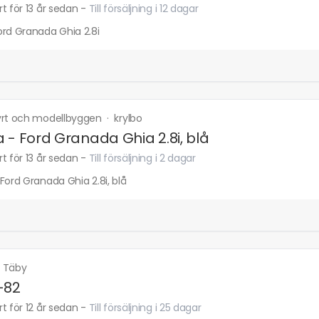
t för 13 år sedan
-
Till försäljning i 12 dagar
ord Granada Ghia 2.8i
yrt och modellbyggen
·
krylbo
 - Ford Granada Ghia 2.8i, blå
t för 13 år sedan
-
Till försäljning i 2 dagar
Ford Granada Ghia 2.8i, blå
·
Täby
-82
t för 12 år sedan
-
Till försäljning i 25 dagar