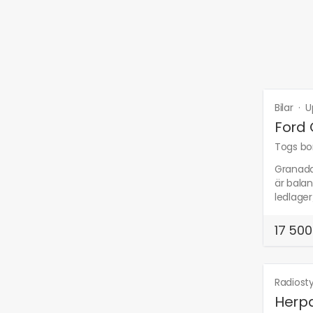
Bilar
·
U
Ford 
Togs bor
Granada
är bala
ledlager
17 500
Radiost
Herpa