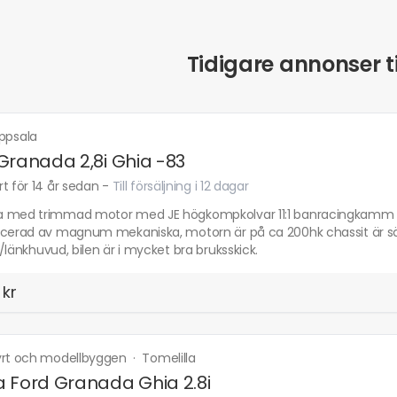
Tidigare annonser ti
ppsala
Granada 2,8i Ghia -83
t för 14 år sedan
-
Till försäljning i 12 dagar
 med trimmad motor med JE högkompkolvar 11:1 banracingkamm EFI 
ncerad av magnum mekaniska, motorn är på ca 200hk chassit är s
/länkhuvud, bilen är i mycket bra bruksskick.
 kr
yrt och modellbyggen
·
Tomelilla
 Ford Granada Ghia 2.8i