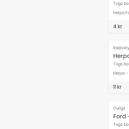
Togs bor
Herpa F
4 kr
Radiost
Herpa
Togs bor
Herpa - 
11 kr
Övrigt
Ford 
Togs bor