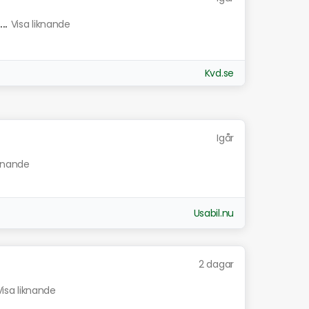
..
Visa liknande
Kvd.se
Igår
iknande
Usabil.nu
2 dagar
Visa liknande