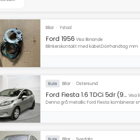
Bilar
·
Ystad
Ford 1956
Visa liknande
Blinkerskontakt med kabel.Dörrhandtag mm
Bilar
·
Östersund
Butik
Ford Fiesta 1.6 TDCi 5dr (9...
Visa 
Denna grå metallic Ford Fiesta kombinerar 
Bilar
·
Svedala
Butik