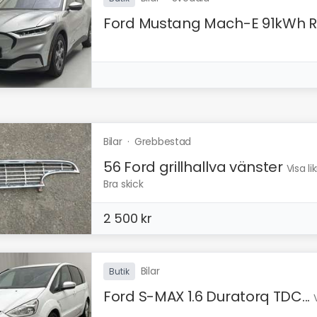
Ford Mustang Mach-E 91kWh R.
Bilar
·
Grebbestad
56 Ford grillhallva vänster
Visa l
Bra skick
2 500 kr
Bilar
Butik
Ford S-MAX 1.6 Duratorq TDC...