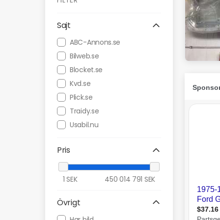
FILTER
Sajt
ABC-Annons.se
Bilweb.se
Blocket.se
Kvd.se
Plick.se
Traidy.se
Usabil.nu
Pris
1
SEK
450 014 791
SEK
Övrigt
Har bild