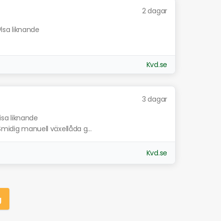
2 dagar
Visa liknande
Kvd.se
3 dagar
isa liknande
Smidig manuell växellåda g...
Kvd.se
g