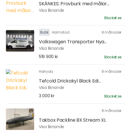
SKÄNKES: Provburk med målar...
Visa liknande
Blocket.se
Butik
Halmstad
8 månader
Volkswagen Transporter Nya...
Visa liknande
519 900 kr
Blocket.se
Härryda
8 månader
Tefcold Drickakyl Black Edi...
Visa liknande
3 000 kr
Blocket.se
8 månader
Takbox Packline BX Stream XL
Visa liknande