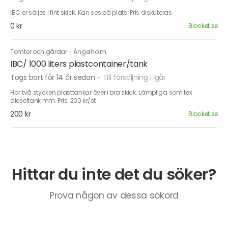
IBC:er säljes i fint skick. Kan ses på plats. Pris diskuteras.
0 kr
Blocket.se
Tomter och gårdar
·
Ängelholm
IBC/ 1000 liters plastcontainer/tank
Togs bort för 14 år sedan
-
Till försäljning i Igår
Har två stycken plasttankar över i bra skick. Lämpliga som tex
dieseltank mm. Pris: 200 kr/st
200 kr
Blocket.se
Hittar du inte det du söker?
Prova någon av dessa sökord