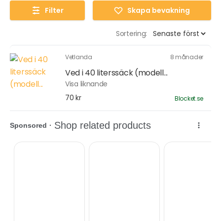
Filter
Skapa bevakning
Sortering:
Vetlanda
8 månader
Ved i 40 literssäck (modell...
Visa liknande
70 kr
Blocket.se