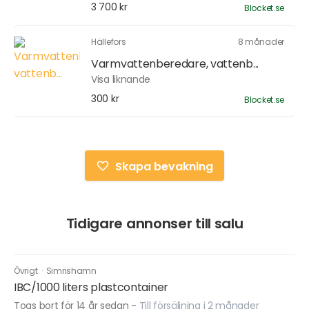
3 700 kr
Blocket.se
Hällefors
8 månader
Varmvattenberedare, vattenb...
Visa liknande
300 kr
Blocket.se
Skapa bevakning
Tidigare annonser till salu
Övrigt
·
Simrishamn
IBC/1000 liters plastcontainer
Togs bort för 14 år sedan
-
Till försäljning i 2 månader