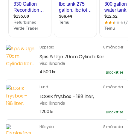
Uppsala
8 månader
Spis & Ugn 70cm Cylinda Ker...
Visa liknande
4 500 kr
Blocket.se
Lund
8 månader
LOGIK frysbox – 198 liter,
Visa liknande
1 200 kr
Blocket.se
Härryda
8 månader