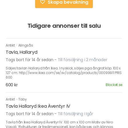
Skapa bevakning
Tidigare annonser till salu
Antikt
·
Alingsås
Tavla, Hallaryd
Togs bort för 14 år sedan
-
Till försäljning i 2 månader
Säljes tavlan Hallaryd från Ikea. I nyskick, säljes pga ångrat köp. 100 x
127 cm. http://www.ikea.com/se/sv/catalog/products/00099911 PRIS
600
600 kr
Blocket.se
Antikt
·
Täby
Tavla Hallaryd Ikea Äventyr IV
Togs bort för 14 år sedan
-
Till försäljning i Igår
Tavla från Ikea Hallaryd Äventyr IV. 100 cm x 100 cm Motiv av Niro
Vasali. Ytstrukturen är tredimensionell; kan både ses och kännas.