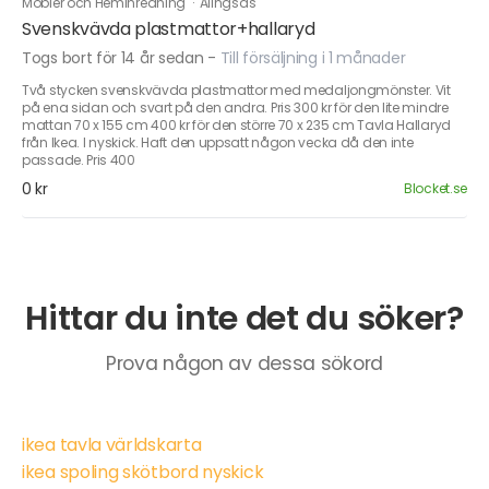
Möbler och Heminredning
·
Alingsås
Svenskvävda plastmattor+hallaryd
Togs bort för 14 år sedan
-
Till försäljning i 1 månader
Två stycken svenskvävda plastmattor med medaljongmönster. Vit
på ena sidan och svart på den andra. Pris 300 kr för den lite mindre
mattan 70 x 155 cm 400 kr för den större 70 x 235 cm Tavla Hallaryd
från Ikea. I nyskick. Haft den uppsatt någon vecka då den inte
passade. Pris 400
0 kr
Blocket.se
Hittar du inte det du söker?
Prova någon av dessa sökord
ikea tavla världskarta
ikea spoling skötbord nyskick