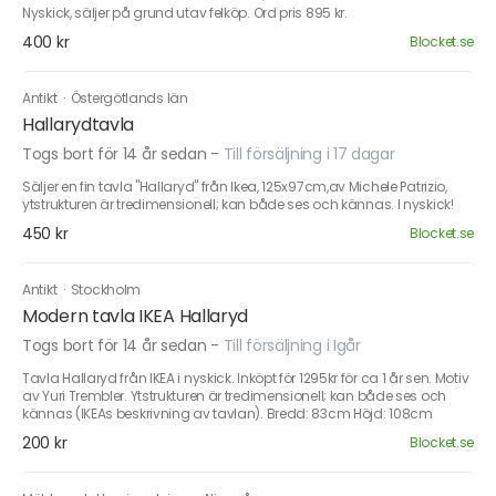
Nyskick, säljer på grund utav felköp. Ord pris 895 kr.
400 kr
Blocket.se
Antikt
·
Östergötlands län
Hallarydtavla
Togs bort för 14 år sedan
-
Till försäljning i 17 dagar
Säljer en fin tavla "Hallaryd" från Ikea, 125x97cm,av Michele Patrizio,
ytstrukturen är tredimensionell; kan både ses och kännas. I nyskick!
450 kr
Blocket.se
Antikt
·
Stockholm
Modern tavla IKEA Hallaryd
Togs bort för 14 år sedan
-
Till försäljning i Igår
Tavla Hallaryd från IKEA i nyskick. Inköpt för 1295kr för ca 1 år sen. Motiv
av Yuri Trembler. Ytstrukturen är tredimensionell; kan både ses och
kännas (IKEAs beskrivning av tavlan). Bredd: 83cm Höjd: 108cm
200 kr
Blocket.se