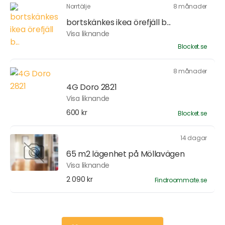
Norrtälje
8 månader
bortskänkes ikea örefjäll b...
Visa liknande
Blocket.se
8 månader
4G Doro 2821
Visa liknande
600 kr
Blocket.se
14 dagar
65 m2 lägenhet på Möllavägen
Visa liknande
2 090 kr
Findroommate.se