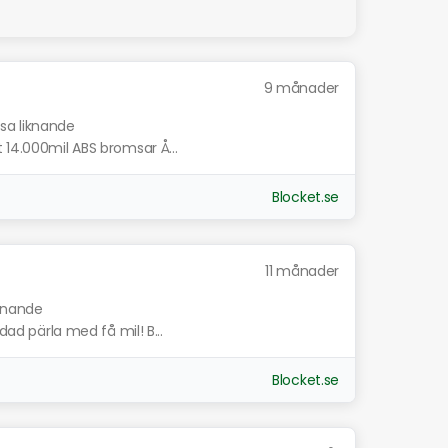
9 månader
isa liknande
 14.000mil ABS bromsar Å...
Blocket.se
11 månader
iknande
dad pärla med få mil! B...
Blocket.se