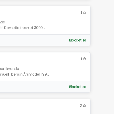
1 år
ande
i! Dometic freshjet 3000...
Blocket.se
1 år
isa liknande
uell , bensin Årsmodell 199...
Blocket.se
2 år