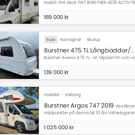
Husbil i fint skick. FIAT BÜRSTNER A535 ACTIV 199
169 000 kr
Husvagnar
·
Skurup
Butik
Bürstner 475 TL Långbäddar/...
Burstner Averso 475 TL -14. Mycket fin och vä
139 000 kr
Husbilar
·
Varberg
Burstner Argos 747 2019
Visa likn
Höjdpunkter på denna bil: 10 års täthetsgarant
1 025 000 kr