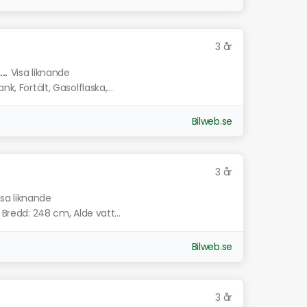
3 år
..
Visa liknande
k, Förtält, Gasolflaska,...
Bilweb.se
3 år
isa liknande
 Bredd: 248 cm, Alde vatt...
Bilweb.se
3 år