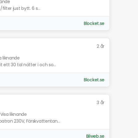
nande
ilter just bytt. 6 s...
Blocket.se
2 år
a liknande
ett 30 tal nätter i och so...
Blocket.se
3 år
Visa liknande
patron 230V, Färskvattentan...
Bilweb.se