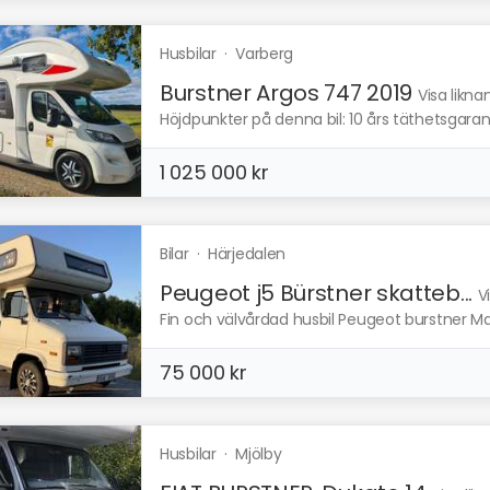
Husbilar
·
Varberg
Burstner Argos 747 2019
Visa likn
Höjdpunkter på denna bil: 10 års täthetsgarant
1 025 000 kr
Bilar
·
Härjedalen
Peugeot j5 Bürstner skatteb...
V
Fin och välvårdad husbil Peugeot burstner Man
75 000 kr
Husbilar
·
Mjölby