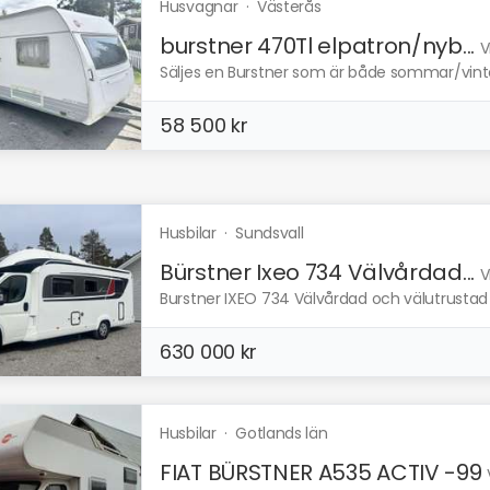
Husvagnar
·
Västerås
burstner 470Tl elpatron/nyb...
V
Säljes en Burstner som är både sommar/vinter
58 500 kr
Husbilar
·
Sundsvall
Bürstner Ixeo 734 Välvårdad...
V
Burstner IXEO 734 Välvårdad och välutrustad
630 000 kr
Husbilar
·
Gotlands län
FIAT BÜRSTNER A535 ACTIV -99