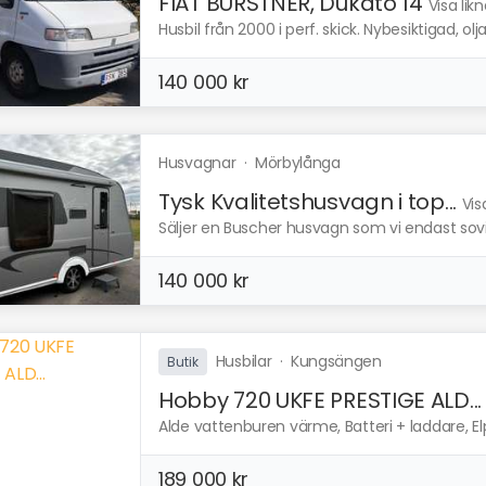
FIAT BURSTNER, Dukato 14
Visa lik
Husbil från 2000 i perf. skick. Nybesiktigad, olja/f
140 000 kr
Husvagnar
·
Mörbylånga
Tysk Kvalitetshusvagn i top...
Vis
Säljer en Buscher husvagn som vi endast sovit 
140 000 kr
Husbilar
·
Kungsängen
Butik
Hobby 720 UKFE PRESTIGE ALD...
Alde vattenburen värme, Batteri + laddare, El
189 000 kr