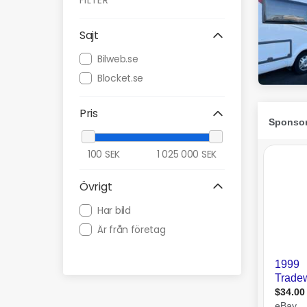
FILTER
Sajt
Bilweb.se
Blocket.se
Pris
100
SEK
1 025 000
SEK
Övrigt
Har bild
Är från företag