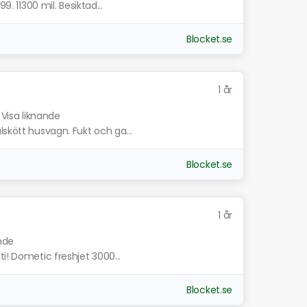
9. 11300 mil. Besiktad...
Blocket.se
1 år
Visa liknande
lskött husvagn. Fukt och ga...
Blocket.se
1 år
ande
i! Dometic freshjet 3000...
Blocket.se