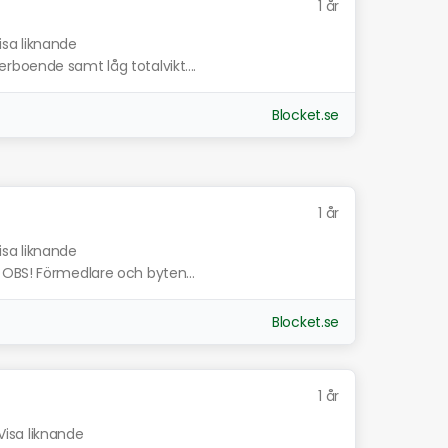
1 år
isa liknande
boende samt låg totalvikt....
Blocket.se
1 år
isa liknande
 OBS! Förmedlare och byten...
Blocket.se
1 år
Visa liknande