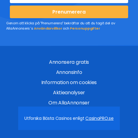
Prenumerera
Genom att klicka på "Prenumerera" bekräftar du att du tagit del av
AllaAnnonsers´s
Användarvillkor
och
Personuppgifter
Annonsera gratis
Annonsinfo
Information om cookies
Aktieanalyser
Om AllaAnnonser
Utforska Bästa Casinos enligt
CasinoPRO.se