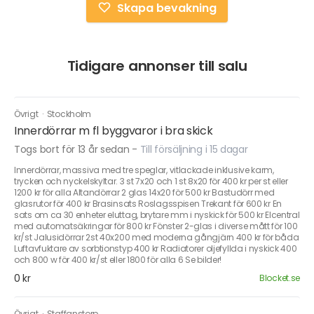
Skapa bevakning
Tidigare annonser till salu
Övrigt
·
Stockholm
Innerdörrar m fl byggvaror i bra skick
Togs bort för 13 år sedan
-
Till försäljning i 15 dagar
Innerdörrar, massiva med tre speglar, vitlackade inklusive karm,
trycken och nyckelskyltar. 3 st 7x20 och 1 st 8x20 för 400 kr per st eller
1200 kr för alla Altandörrar 2 glas 14x20 för 500 kr Bastudörr med
glasrutor för 400 kr Brasinsats Roslagsspisen Trekant för 600 kr En
sats om ca 30 enheter eluttag, brytare mm i nyskick för 500 kr Elcentral
med automatsäkringar för 800 kr Fönster 2-glas i diverse mått för 100
kr/st Jalusidörrar 2st 40x200 med moderna gångjärn 400 kr för båda
Luftavfuktare av sorbtionstyp 400 kr Radiatorer oljefyllda i nyskick 400
och 800 w för 400 kr/st eller 1800 för alla 6 Se bilder!
0 kr
Blocket.se
Övrigt
·
Staffanstorp