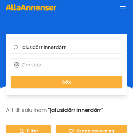
Sök
Allt till salu inom
"jalusidörr innerdörr"
Filter
Skapa bevakning