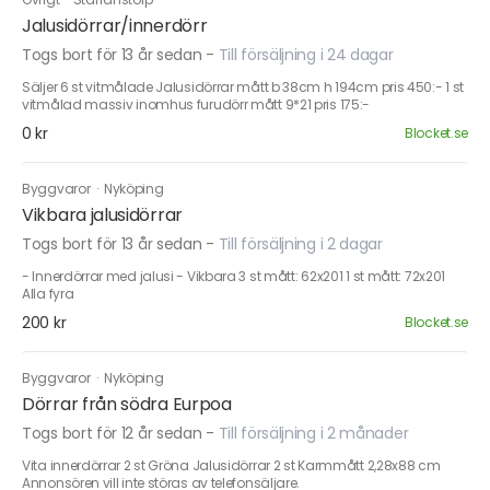
Jalusidörrar/innerdörr
Togs bort för 13 år sedan
-
Till försäljning i 24 dagar
Säljer 6 st vitmålade Jalusidörrar mått b 38cm h 194cm pris 450:- 1 st
vitmålad massiv inomhus furudörr mått 9*21 pris 175:-
0 kr
Blocket.se
Byggvaror
·
Nyköping
Vikbara jalusidörrar
Togs bort för 13 år sedan
-
Till försäljning i 2 dagar
- Innerdörrar med jalusi - Vikbara 3 st mått: 62x201 1 st mått: 72x201
Alla fyra
200 kr
Blocket.se
Byggvaror
·
Nyköping
Dörrar från södra Eurpoa
Togs bort för 12 år sedan
-
Till försäljning i 2 månader
Vita innerdörrar 2 st Gröna Jalusidörrar 2 st Karmmått 2,28x88 cm
Annonsören vill inte störas av telefonsäljare.