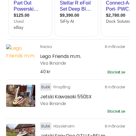
Nacka
8 månader
Lego Friends m.m.
Visa liknande
40 kr
Blocket.se
Butik
Finspång
8 månader
Jetski Kawasaki 550SX
Visa liknande
Blocket.se
Butik
Hässleholm
8 månader
Jetski Sea-Doo GTI LE-RFI m...