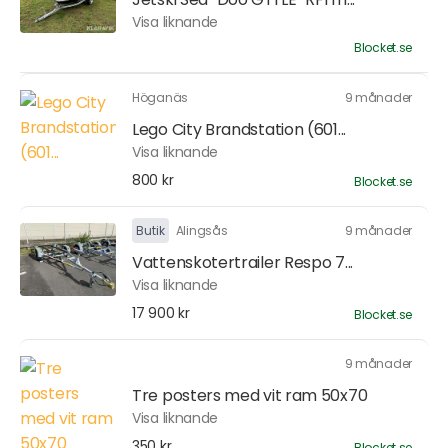
Visa liknande
Blocket.se
Höganäs
9 månader
Lego City Brandstation (601...
Visa liknande
800 kr
Blocket.se
Butik
Alingsås
9 månader
Vattenskotertrailer Respo 7...
Visa liknande
17 900 kr
Blocket.se
9 månader
Tre posters med vit ram 50x70
Visa liknande
350 kr
Blocket.se