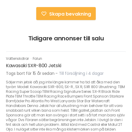
Skapa bevakning
Tidigare annonser till salu
Vattenskotrar
·
Falun
Kawasaki SXR-800 Jetski
Togs bort för 15 år sedan
-
Till försäljning i 4 dagar
Säljer min jetski då jag inte längre kommer ha tid att åka med den
tyvärr. Modell: Kawasaki SXR-800, SX-R , SX R, SXR 800 Utrustning: TBM
Racing Super Scoop TBM Racing Signature Series SX-R Black Ride
Plate TBM Throttle TBM Racing Race Bumpers Front Sponson Starkare
Bomfjäder Pro Atlantis Pro Wrist Lanyards Star Bar Watercraft
Handlebars Denna Jetski har all utrustning man behöver för att vara
snabbast runt vilken bana som helst. TBM gallret, plattan och Front
Sponsons gör att man kan svänga i stort sett i så fort man bara själv
vågar. Dvs Föraren sätter begränsningen inte Jetskin. I övrigt är den i
fint skick och helt utan problem. Alltid körd med Castrol eller Motul 2T
Olja. I nuläget sitter inte lika många klistermärken som på bilden.