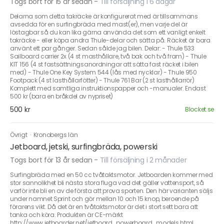
Togs bort för 15 år sedan
-
Till försäljning i 6 dagar
Delarna som detta takräcke är konfigurerat med är tillsammans
avsedda för en surfingbräda med mast(er), men varje del är
löstagbar så du kan lika gärna använda det som ett vanligt enkelt
takräcke - eller köpa andra Thule-delar och sätta på. Räcket är bara
använt ett par gånger. Sedan sålde jag bilen. Delar: - Thule 533
Sailboard carrier 2x (4 st masthållare, två bak och två fram) - Thule
KIT 156 (4 st fastsättningsanordningar att sätta fast räcket i bilen
med) - Thule One Key System 544 (lås med nycklar) - Thule 950
Footpack (4 st lasthållarfötter) - Thule 761 Bar (2 st lasthållarrör)
Komplett med samtliga instruktionspapper och -manualer. Endast
500 kr (bara en bråkdel av nypriset)
500 kr
Blocket.se
Övrigt
·
Kronobergs län
Jetboard, jetski, surfingbräda, powerski
Togs bort för 13 år sedan
-
Till försäljning i 2 månader
Surfingbräda med en 50 cc tvåtaktsmotor. Jetboarden kommer med
stor sannolikhet bli nästa stora fluga vad det gäller vattensport, så
varför inte bli en av de första att prova sporten. Den här varianten säljs
under namnet Sprint och gör mellan 10 och 15 knop, beroende på
förarens vikt. Då det är en tvåtaktsmotor är det i stort sett bara att
tanka och köra. Produkten är CE-märkt
http://www.jetboarder.net/jetboard_powerboard_models.html