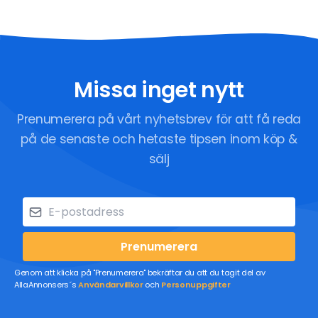
Missa inget nytt
Prenumerera på vårt nyhetsbrev för att få reda
på de senaste och hetaste tipsen inom köp &
sälj
Prenumerera
Genom att klicka på "Prenumerera" bekräftar du att du tagit del av
AllaAnnonsers´s
Användarvillkor
och
Personuppgifter