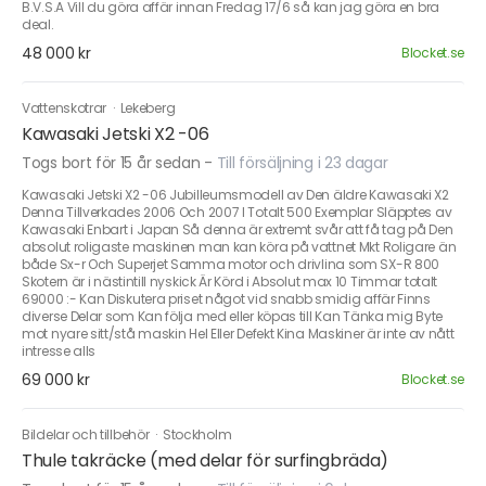
B.V.S.A Vill du göra affär innan Fredag 17/6 så kan jag göra en bra
deal.
48 000 kr
Blocket.se
Vattenskotrar
·
Lekeberg
Kawasaki Jetski X2 -06
Togs bort för 15 år sedan
-
Till försäljning i 23 dagar
Kawasaki Jetski X2 -06 Jubilleumsmodell av Den äldre Kawasaki X2
Denna Tillverkades 2006 Och 2007 I Totalt 500 Exemplar Släpptes av
Kawasaki Enbart i Japan Så denna är extremt svår att få tag på Den
absolut roligaste maskinen man kan köra på vattnet Mkt Roligare än
både Sx-r Och Superjet Samma motor och drivlina som SX-R 800
Skotern är i nästintill nyskick Är Körd i Absolut max 10 Timmar totalt
69000 :- Kan Diskutera priset något vid snabb smidig affär Finns
diverse Delar som Kan följa med eller köpas till Kan Tänka mig Byte
mot nyare sitt/stå maskin Hel Eller Defekt Kina Maskiner är inte av nått
intresse alls
69 000 kr
Blocket.se
Bildelar och tillbehör
·
Stockholm
Thule takräcke (med delar för surfingbräda)