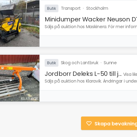
Transport
·
Stockholm
Butik
Minidumper Wacker Neuson DT.
Säljs på auktion hos Maskinera. För mer infor
Skog och Lantbruk
·
Sunne
Butik
Jordborr Deleks L-50 till j...
Visa l
Säljs på auktion hos Klaravik. Ändringar i und
Skapa bevaknin