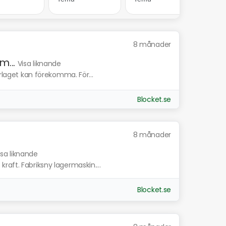
8 månader
...
Visa liknande
erlaget kan förekomma. För...
Blocket.se
8 månader
isa liknande
aft. Fabriksny lagermaskin....
Blocket.se