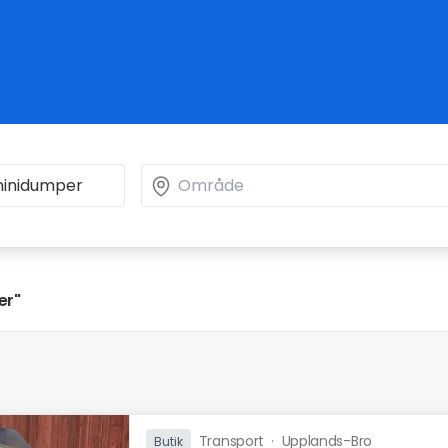
er"
Transport
·
Upplands-Bro
Butik