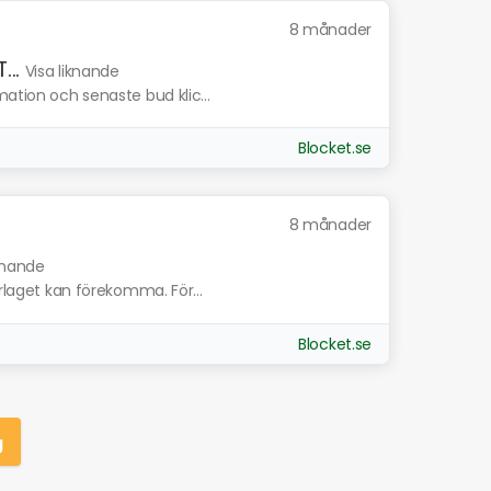
8 månader
..
Visa liknande
mation och senaste bud klic...
Blocket.se
8 månader
iknande
erlaget kan förekomma. För...
Blocket.se
g