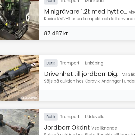
Transport
·
Munkedal
Butik
Minigrävare 1.2t med hytt o...
Vis
Kovira KV12-3 är en kompakt och lättanvänd m
87 487 kr
Transport
·
Linköping
Butik
Drivenhet till jordborr Dig...
Visa l
Säljs på auktion hos Klaravik. Ändringar i und
Transport
·
Uddevalla
Butik
Jordborr Okänt
Visa liknande
Säljs på auktion hos Blinto. För aktuellt högs