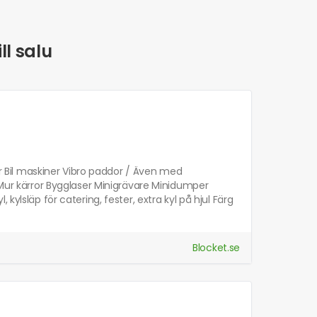
ll salu
ner Bil maskiner Vibro paddor / Även med
r kärror Bygglaser Minigrävare Minidumper
kylsläp för catering, fester, extra kyl på hjul Färg
Blocket.se