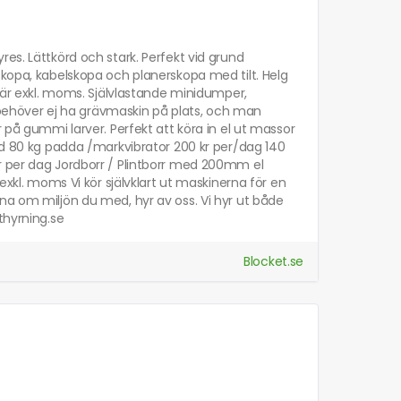
es. Lättkörd och stark. Perfekt vid grund
skopa, kabelskopa och planerskopa med tilt. Helg
r är exkl. moms. Självlastande minidumper,
an behöver ej ha grävmaskin på plats, och man
 på gummi larver. Perfekt att köra in el ut massor
und 80 kg padda /markvibrator 200 kr per/dag 140
r per dag Jordborr / Plintborr med 200mm el
exkl. moms Vi kör självklart ut maskinerna för en
na om miljön du med, hyr av oss. Vi hyr ut både
thyrning.se
Blocket.se