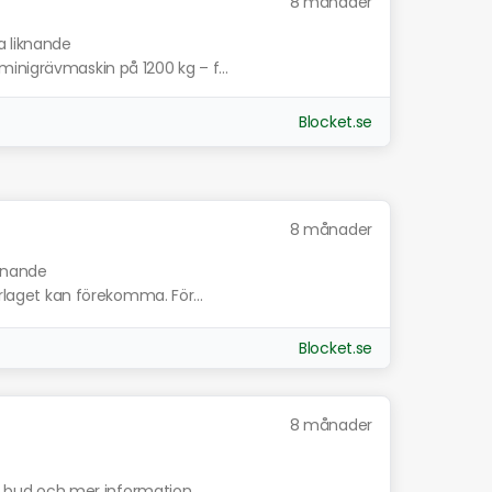
8 månader
a liknande
inigrävmaskin på 1200 kg – f...
Blocket.se
8 månader
iknande
erlaget kan förekomma. För...
Blocket.se
8 månader
ta bud och mer information...