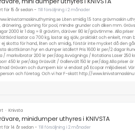
rävare, mini dumper uthyres i KNIVSTA
t för 15 år sedan
-
Till försäljning i 2 månader
ww.knivstamaskinuthyrning.se Liten smidig 1.5 tons grävmaskin uthyr
g, dränering, grävning för pool, mindre grunder coh diken mm. Gräv
agar 2000 kr 1 dag = 8 grävtim, däröver 80 kr/grävtimme. Alla prise
ättkörd lastar ca 700 kg, lastar sig själv, praktiskt och enkelt, m
ej skotta för hand, liten och smidig, förstör inte mycket då den går
ta skottkärran hyr en dumper istället!! Pris 1600 kr per/2 dagar R
 / markvibrator 200 kr per/dag Avvägnings / Rotations Laser 250 k
r 450 kr per/dag Gräsvält / Gallervält 150 kr per/dag Alla priser är 
stnad Grävarn och dumpern kör vi endast på Ecopar miljödiesel. Vär
vatperson och företag. Och vi har F-skatt http://www.knivstamaskinu
rt
·
Knivsta
rävare, minidumper uthyres i KNIVSTA
t för 14 år sedan
-
Till försäljning i 2 månader