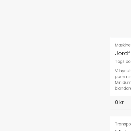
Maskine
Jordf
Togs bor
Vi hyr u
gummima
Minidump
blandar
0 kr
Transpo