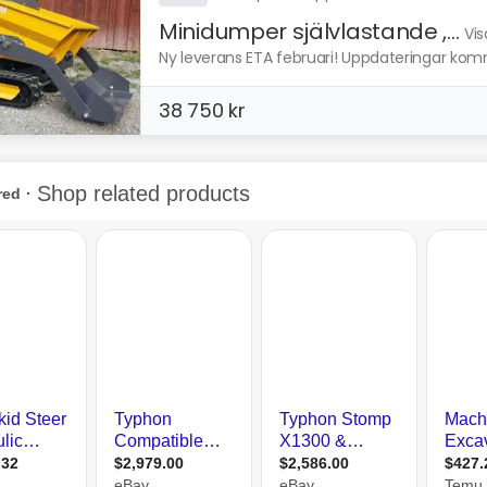
Minidumper självlastande ,...
Vis
Ny leverans ETA februari! Uppdateringar kom
38 750 kr