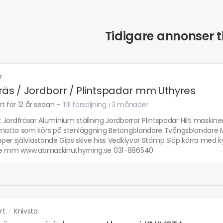
Tidigare annonser ti
r
räs / Jordborr / Plintspadar mm Uthyres
t för 12 år sedan
-
Till försäljning i 3 månader
t: Jordfräsar Aluminium ställning Jordborrar Plintspadar Hilti maski
tta som körs på stenläggning Betongblandare Tvångsblandare Mu
er självlastande Gips skive hiss Vedklyvar Stämp Släp kärra med kyl, 
e mm www.abmaskinuthyrning.se 031-886540
rt
·
Knivsta