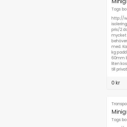
Minig
Togs bor
http://w
isolerin
pris/2 d
mycket l
behöver 
med. Kas
kg padda
60mm bor
liten ko
till pri
0 kr
Transpo
Minig
Togs bor