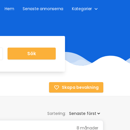
Hem
Senaste annonserna
Kategorier
Sök
Skapa bevakning
Sortering:
8 månader