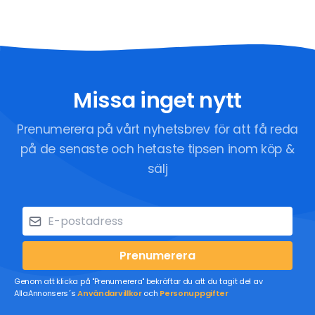
Missa inget nytt
Prenumerera på vårt nyhetsbrev för att få reda
på de senaste och hetaste tipsen inom köp &
sälj
Prenumerera
Genom att klicka på "Prenumerera" bekräftar du att du tagit del av
AllaAnnonsers´s
Användarvillkor
och
Personuppgifter