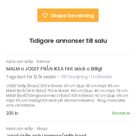
Skapa bevakning
Tidigare annonser till salu
Hyllor och skåp
·
Kalmar
MALM o JOSEF FRÅN IKEA Fint skick o Billigt
Togs bort för 12 år sedan
-
Till försäljning i 1 månader
JOSEF Skåp (Rosa) 200 kr Bredd: 40 cm Djup: 35 cm Höjd: 86 cm
MALM Byrå (Vit 6 lådor) 750 kr Bredd: 160 cm Djup: 48 cm Höjd: 78 cm
MALM (Byrå/Sängbord med 2 lådor) 300 kr Bredd: 40 cm Djup: 48 cm
Höjd: 55 cm Väldigt fint skick på alla tre möblerna... Ring, maila eller
sms vid intresse...
200 kr
Blocket.se
Hyllor och skåp
·
Älvsjö
Josef skåp och Linnmon/adils bord