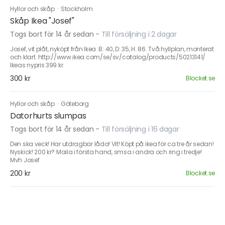
Hyllor och skåp
·
Stockholm
Skåp Ikea "Josef"
Togs bort för 14 år sedan
-
Till försäljning i 2 dagar
Josef, vit plåt, nyköpt från Ikea. B: 40, D: 35, H: 86. Två hyllplan, monterat
och klart. http://www.ikea.com/se/sv/catalog/products/50213141/
Ikeas nypris 399 kr.
300 kr
Blocket.se
Hyllor och skåp
·
Göteborg
Datorhurts slumpas
Togs bort för 14 år sedan
-
Till försäljning i 16 dagar
Den ska veck! Har utdragbar låda! Vit! Köpt på ikea för ca tre år sedan!
Nyskick! 200 kr? Maila i första hand, smsa i andra och ring i tredje!
Mvh Josef
200 kr
Blocket.se