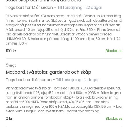
Togs bort för 12 år sedan
-
Till försäljning i 22 dagar
Ett vackert skåp från IKEA som heter Josef i stål. Denna unika rosa färg
finns inte kvar i sortimentet. Skåpet är i gott skick och det sitter två små
speglar på, perfekt för barnrummet exempelvis. Köpt för ca 1 år sedan.
Mått: bredd 40 cm, djup 35 cm, höjd 172 cm. Pris: 350 kr Finns även ett
bra arbetsbord för barnrummet. Bordet är vitt och benen är rosa.
LINNMON/ADILS heter den på Ikea. Längd: 100 cm djup: 60 cm Höjd: 74
cm Pris 100 kr
100 kr
Blocket.se
Övrigt
Matbord, två stolar, garderob och skåp
Togs bort för 11 år sedan
-
Till försäljning i 2 dagar
Vit matbord med två stolar - bra skick 800kr IKEA Garderob Aspelund,
ljus gråvit. bredd 125, djup 52cm och höjd 190cm (OBS måtten tagna
från en annan annons för likadan skåp) - bra skick, bruksanvisning
medföljer 600kr IKEA Rosa skåp Josef, 40x35x86 cm - bra skick -
bruksanvisning medföljer 100kr IKEA Matta Läborg lila 133x195 cm - bra
skick 50kr Husdjur- och rökfritt hem. Endast avhämtning
0 kr
Blocket.se