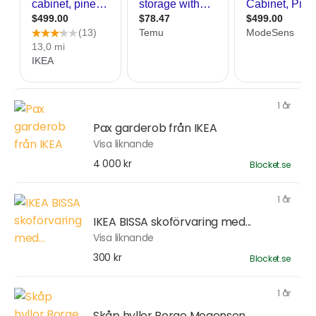
1 år
Pax garderob från IKEA
Visa liknande
4 000 kr
Blocket.se
1 år
IKEA BISSA skoförvaring med...
Visa liknande
300 kr
Blocket.se
1 år
Skåp hyllor Borge Mogensen