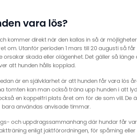
nden vara lös?
ch kommer direkt när den kallas in så är möjligheterna
et om. Utanför perioden 1 mars till 20 augusti så få
te orsakar skada eller olägenhet. Det gäller så länge d
ver att hunden hålls kopplad.
dan är en självklarhet är att hunden får vara lös å
a tomten kan man också träna upp hunden i att lyd
ckså en koppelfri plats året om för de som vill. De 
år bara användas anvisade timmar.
nings- och uppdragssammanhang där hundar får vara 
er jaktträning enligt jaktförordningen, för spårning ell