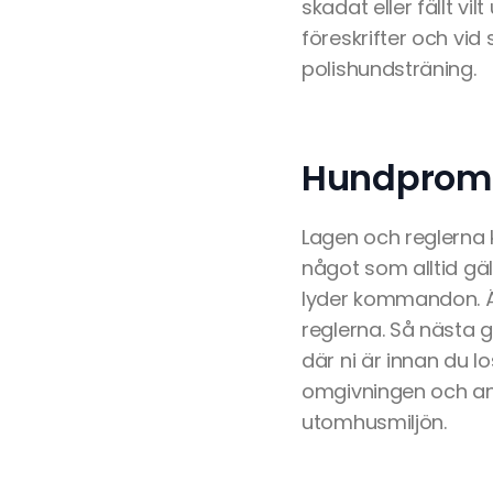
skadat eller fällt vi
föreskrifter och vid
polishundsträning.
Hundprome
Lagen och reglerna k
något som alltid gä
lyder kommandon. Äv
reglerna. Så nästa 
där ni är innan du l
omgivningen och andr
utomhusmiljön.