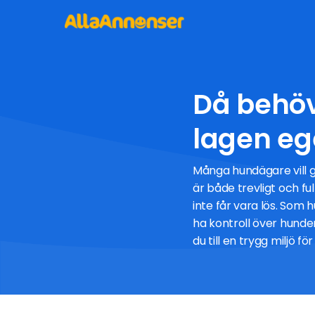
Då behöv
lagen eg
Många hundägare vill g
är både trevligt och f
inte får vara lös. Som 
ha kontroll över hunden
du till en trygg miljö f