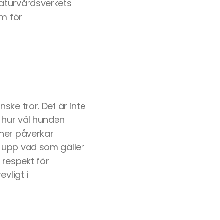
t Naturvårdsverkets
om för
ske tror. Det är inte
 hur väl hunden
uner påverkar
a upp vad som gäller
 respekt för
vligt i