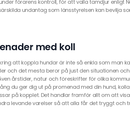
lt under förarens kontroll, för att valla tamdjur enlig
 särskilda undantag som länsstyrelsen kan bevilja s
nader med koll
ring att koppla hundar är inte så enkla som man kan
ller och det mesta beror på just den situationen och
en årstider, natur och föreskrifter för olika komm
gång du ger dig ut på promenad med din hund, koll
ossar på kopplet. Det handlar framför allt om att visa
a levande varelser så att alla får det tryggt och tre