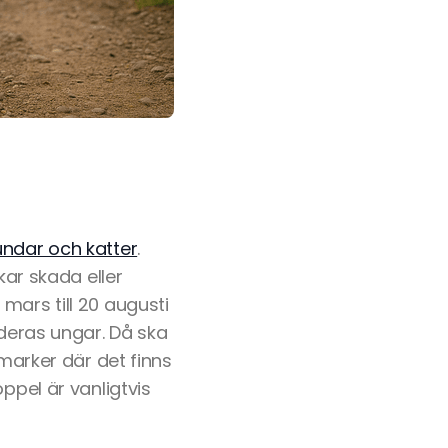
undar och katter
.
kar skada eller
mars till 20 augusti
 deras ungar. Då ska
 marker där det finns
ppel är vanligtvis