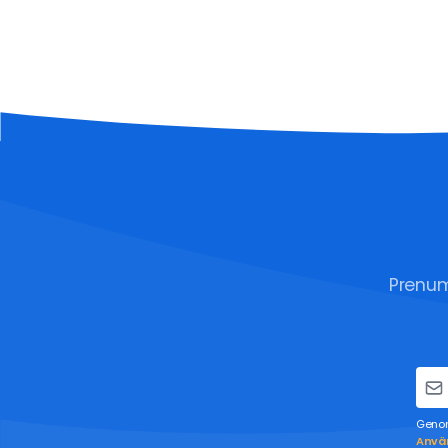
Prenum
Genom
Använ