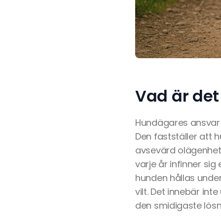
Vad är det
Hundägares ansvar i
Den fastställer att 
avsevärd olägenhet f
varje år infinner si
hunden hållas under 
vilt. Det innebär in
den smidigaste lösn