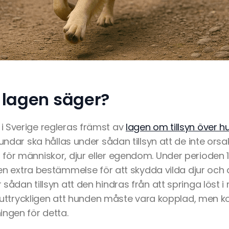
 lagen säger?
 Sverige regleras främst av
lagen om tillsyn över h
hundar ska hållas under sådan tillsyn att de inte orsa
ör människor, djur eller egendom. Under perioden 1 
g en extra bestämmelse för att skydda vilda djur och
sådan tillsyn att den hindras från att springa löst i
te uttryckligen att hunden måste vara kopplad, men ko
ingen för detta.