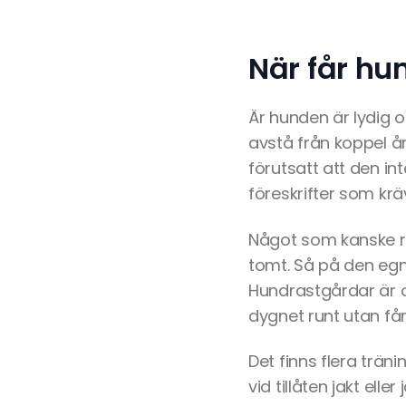
När får hu
Är hunden är lydig o
avstå från koppel år
förutsatt att den in
föreskrifter som krä
Något som kanske re
tomt. Så på den egn
Hundrastgårdar är o
dygnet runt utan f
Det finns flera trä
vid tillåten jakt ell