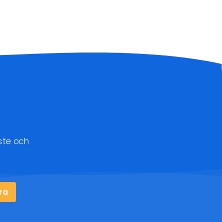
ste och
ra