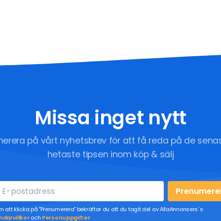
Missa inget nytt
erera på vårt nyhetsbrev för att få reda på de sena
hetaste tipsen inom köp & sälj
Prenumere
 att klicka på "Prenumerera" bekräftar du att du tagit del av AllaAnnonsers´s
darvillkor
och
Personuppgifter