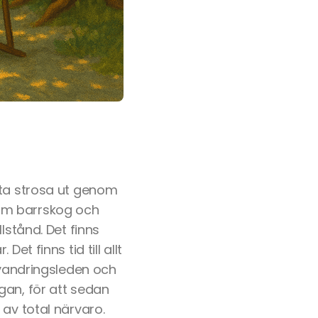
kta strosa ut genom
arm barrskog och
lstånd. Det finns
et finns tid till allt
 vandringsleden och
gan, för att sedan
 av total närvaro.