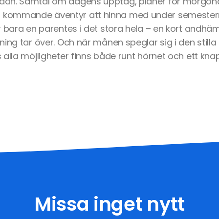
dan. Samtal om dagens upptåg, planer för morgon
ommande äventyr att hinna med under semestern.
r bara en parentes i det stora hela – en kort andhä
ing tar över. Och när månen speglar sig i den stilla s
alla möjligheter finns både runt hörnet och ett knap
Missa inget nytt