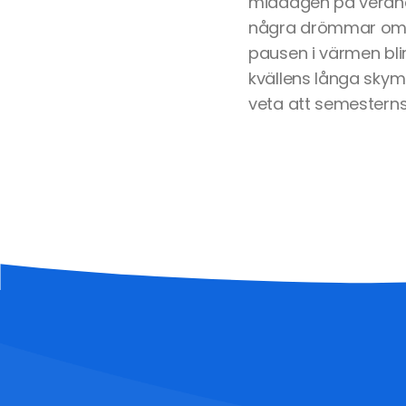
middagen på veran
några drömmar om k
pausen i värmen bli
kvällens långa skymn
veta att semesterns 