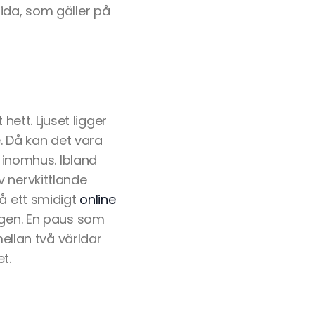
ida, som gäller på
ett. Ljuset ligger
 Då kan det vara
s inomhus. Ibland
v nervkittlande
på ett smidigt
online
dagen. En paus som
mellan två världar
t.