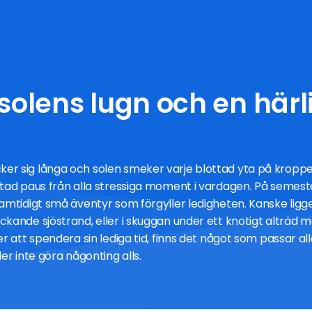
lens lugn och en härli
 sig långa och solen smeker varje blottad yta på kroppen.
tad paus från alla stressiga moment i vardagen. På semestern
amtidigt små äventyr som förgyller ledigheten. Kanske ligge
ande sjöstrand, eller i skuggan under ett knotigt alträd med
r att spendera sin lediga tid, finns det något som passar alla
er inte göra någonting alls.