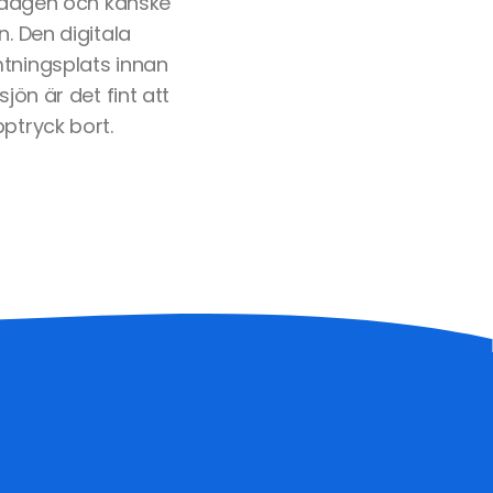
dagen och kanske
 Den digitala
mtningsplats innan
jön är det fint att
ptryck bort.