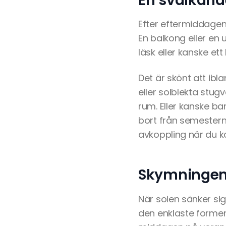
En svalkande
Efter eftermiddagen
En balkong eller en u
läsk eller kanske et
Det är skönt att ibl
eller solblekta stugv
rum. Eller kanske ba
bort från semesterns
avkoppling när du 
Skymningen
När solen sänker si
den enklaste forme