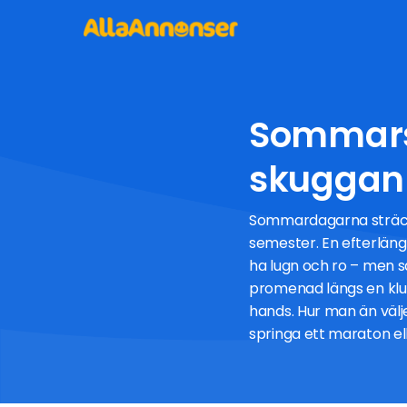
Sommarso
skuggan
Sommardagarna sträcker
semester. En efterläng
ha lugn och ro – men s
promenad längs en kluck
hands. Hur man än välje
springa ett maraton ell