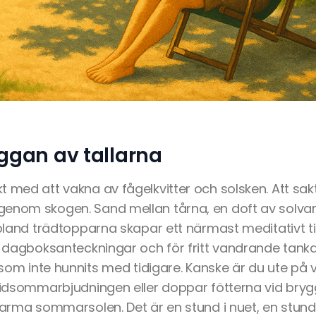
ggan av tallarna
t med att vakna av fågelkvitter och solsken. Att sa
genom skogen. Sand mellan tårna, en doft av solv
 bland trädtopparna skapar ett närmast meditativt til
 dagboksanteckningar och för fritt vandrande tankar. D
r som inte hunnits med tidigare. Kanske är du ute på
 midsommarbjudningen eller doppar fötterna vid bryg
varma sommarsolen. Det är en stund i nuet, en stund