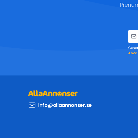
Prenum
Genom
Använ
info@allaannonser.se