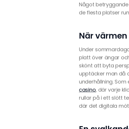
Något betryggande a
de flesta platser run
När värmen l
Under sommardagarna
platt över ängar oc
skönt att byta persp
upptäcker man då at
underhållning. Som e
casino
, där varje k
rullar på i ett slöt
där det digitala mö