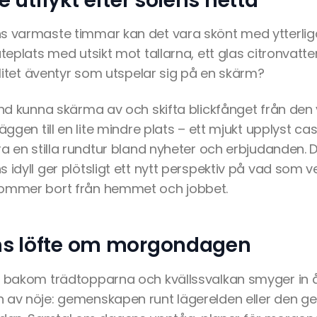
 utflykt efter solens hetta
s varmaste timmar kan det vara skönt med ytterliga
teplats med utsikt mot tallarna, ett glas citronvatten
t litet äventyr som utspelar sig på en skärm?
and kunna skärma av och skifta blickfånget från den
äggen till en lite mindre plats – ett mjukt upplyst casi
ra en stilla rundtur bland nyheter och erbjudanden. 
 idyll ger plötsligt ett nytt perspektiv på vad som ve
kommer bort från hemmet och jobbet.
s löfte om morgondagen
g bakom trädtopparna och kvällssvalkan smyger in å
n av nöje: gemenskapen runt lägerelden eller de