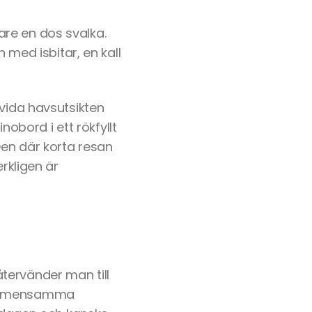
re en dos svalka.
 med isbitar, en kall
 vida havsutsikten
nobord i ett rökfyllt
Den där korta resan
rkligen är
tervänder man till
n gemensamma