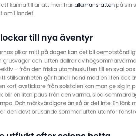
tt känna till är att man har
allemansrätten
på sin s
t om i landet.
ockar till nya äventyr
s pikar mitt på dagen kan det bli oemotståndligt h
h grusvägar och luften dallrar av högsommarvärme.
ektiv – från den friska utomhusluften till en sval oa
t stillsamheten går hand i hand med en liten kick a
n kort avstickare från solstolen kan man ge sig in 
lick blir en liten paus från den varma, slöa sommar
t tempo. Och märkvärdigare än så är det inte. En länk 
ter den dovt brusande sommarluften utanför fönstre