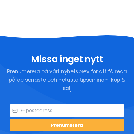
Missa inget nytt
Prenumerera på vårt nyhetsbrev för att få reda
på de senaste och hetaste tipsen inom köp &
sälj
Prenumerera