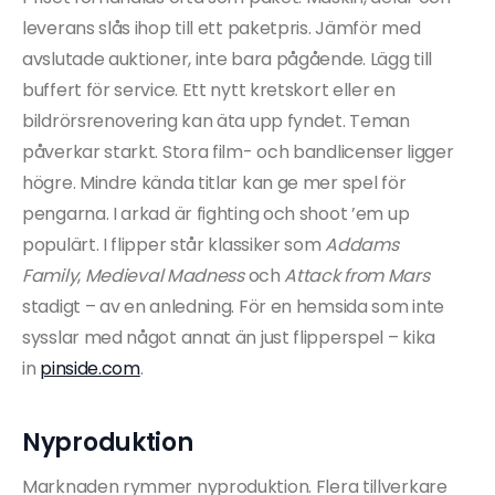
leverans slås ihop till ett paketpris. Jämför med
avslutade auktioner, inte bara pågående. Lägg till
buffert för service. Ett nytt kretskort eller en
bildrörsrenovering kan äta upp fyndet. Teman
påverkar starkt. Stora film- och bandlicenser ligger
högre. Mindre kända titlar kan ge mer spel för
pengarna. I arkad är fighting och shoot ’em up
populärt. I flipper står klassiker som
Addams
Family
,
Medieval Madness
och
Attack from Mars
stadigt – av en anledning. För en hemsida som inte
sysslar med något annat än just flipperspel – kika
in
pinside.com
.
Nyproduktion
Marknaden rymmer nyproduktion. Flera tillverkare