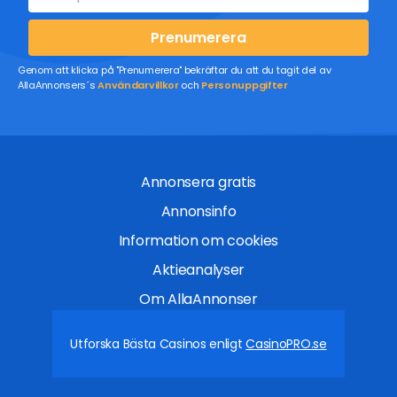
Prenumerera
Genom att klicka på "Prenumerera" bekräftar du att du tagit del av
AllaAnnonsers´s
Användarvillkor
och
Personuppgifter
Annonsera gratis
Annonsinfo
Information om cookies
Aktieanalyser
Om AllaAnnonser
Utforska Bästa Casinos enligt
CasinoPRO.se