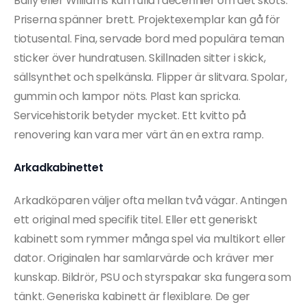
Bally eller Williams kan rulla i decennier om det sköts.
Priserna spänner brett. Projektexemplar kan gå för
tiotusental. Fina, servade bord med populära teman
sticker över hundratusen. Skillnaden sitter i skick,
sällsynthet och spelkänsla. Flipper är slitvara. Spolar,
gummin och lampor nöts. Plast kan spricka.
Servicehistorik betyder mycket. Ett kvitto på
renovering kan vara mer värt än en extra ramp.
Arkadkabinettet
Arkadköparen väljer ofta mellan två vägar. Antingen
ett original med specifik titel. Eller ett generiskt
kabinett som rymmer många spel via multikort eller
dator. Originalen har samlarvärde och kräver mer
kunskap. Bildrör, PSU och styrspakar ska fungera som
tänkt. Generiska kabinett är flexiblare. De ger