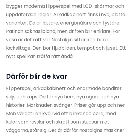
bygger moderna flipperspel med LCD-skärmar och
uppdaterade regler. Arkadkabinett finns i nya, platta
varianter. De är lättare, energisnålare och tystare.
Patinan saknas ibland, men driften blir enklare. För
vissa är det rätt val. Nostalgin sitter inte bara i
lackslitage. Den bor i ljudbilden, tempot och ljuset. Ett
nytt spel kan träffa rätt ändå.
Därför blir de kvar
Flipperspel, arkadkabinett och enarmade banditer
säljs och köps. De får nya hem, nya ägare och nya
historier. Marknaden svänger. Priser går upp och ner.
Men värdet i en kväll vid ett blinkande bord, med
kulor som rasslar och skratt som studsar mot
väggarna, står sig. Det är därför nostalgins maskiner