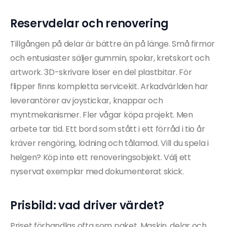
Reservdelar och renovering
Tillgången på delar är bättre än på länge. Små firmor
och entusiaster säljer gummin, spolar, kretskort och
artwork. 3D-skrivare löser en del plastbitar. För
flipper finns kompletta servicekit. Arkadvärlden har
leverantörer av joystickar, knappar och
myntmekanismer. Fler vågar köpa projekt. Men
arbete tar tid. Ett bord som stått i ett förråd i tio år
kräver rengöring, lödning och tålamod. Vill du spela i
helgen? Köp inte ett renoveringsobjekt. Välj ett
nyservat exemplar med dokumenterat skick.
Prisbild: vad driver värdet?
Priset förhandlas ofta som paket. Maskin, delar och