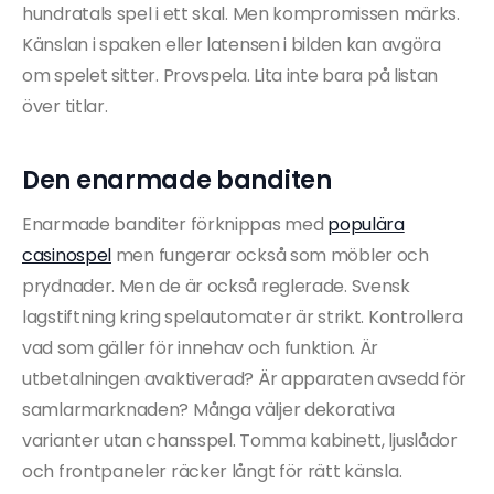
hundratals spel i ett skal. Men kompromissen märks.
Känslan i spaken eller latensen i bilden kan avgöra
om spelet sitter. Provspela. Lita inte bara på listan
över titlar.
Den enarmade banditen
Enarmade banditer förknippas med
populära
casinospel
men fungerar också som möbler och
prydnader. Men de är också reglerade. Svensk
lagstiftning kring spelautomater är strikt. Kontrollera
vad som gäller för innehav och funktion. Är
utbetalningen avaktiverad? Är apparaten avsedd för
samlarmarknaden? Många väljer dekorativa
varianter utan chansspel. Tomma kabinett, ljuslådor
och frontpaneler räcker långt för rätt känsla.