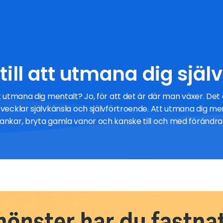
till att utmana dig själ
tt utmana dig mentalt? Jo, för att det är där man växer. Det 
tvecklar självkänsla och självförtroende. Att utmana dig me
ankar, bryta gamla vanor och kanske till och med förändra d