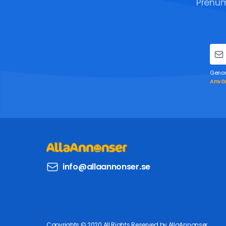
Prenum
Genom
Använ
info@allaannonser.se
Copyrights © 2020 All Rights Reserved by AllaAnnonser.