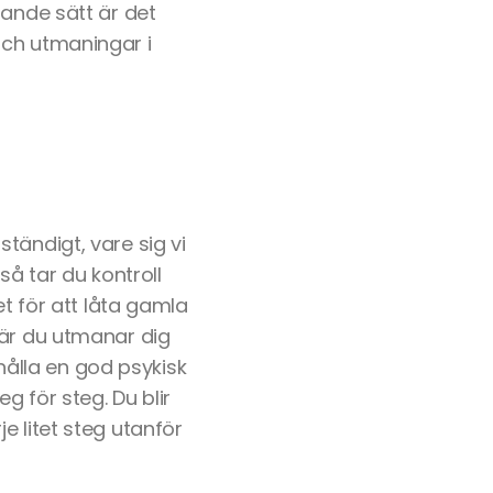
nande sätt är det
och utmaningar i
tändigt, vare sig vi
så tar du kontroll
et för att låta gamla
när du utmanar dig
hålla en god psykisk
 för steg. Du blir
e litet steg utanför