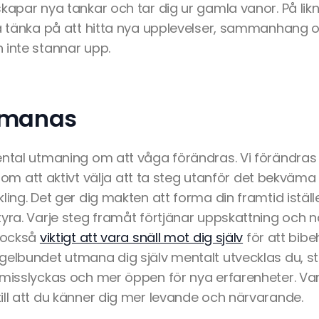
kapar nya tankar och tar dig ur gamla vanor. På lik
ja tänka på att hitta nya upplevelser, sammanhang 
 inte stannar upp.
utmanas
ntal utmaning om att våga förändras. Vi förändras s
Genom att aktivt välja att ta steg utanför det bekväma 
ling. Det ger dig makten att forma din framtid iställ
tyra. Varje steg framåt förtjänar uppskattning och 
t också
viktigt att vara snäll mot dig själv
för att bibe
elbundet utmana dig själv mentalt utvecklas du, steg
misslyckas och mer öppen för nya erfarenheter. Varj
ill att du känner dig mer levande och närvarande.