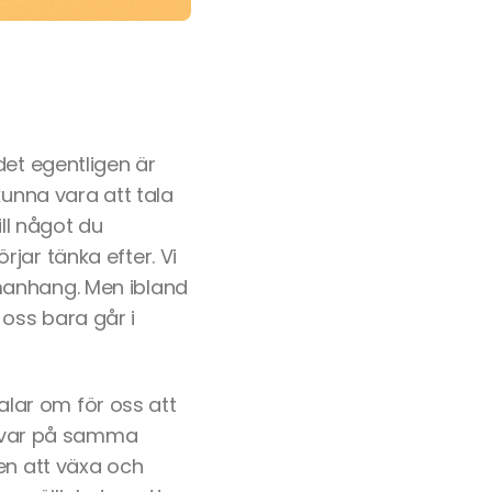
det egentligen är
kunna vara att tala
ill något du
örjar tänka efter. Vi
manhang. Men ibland
oss bara går i
talar om för oss att
r kvar på samma
en att växa och