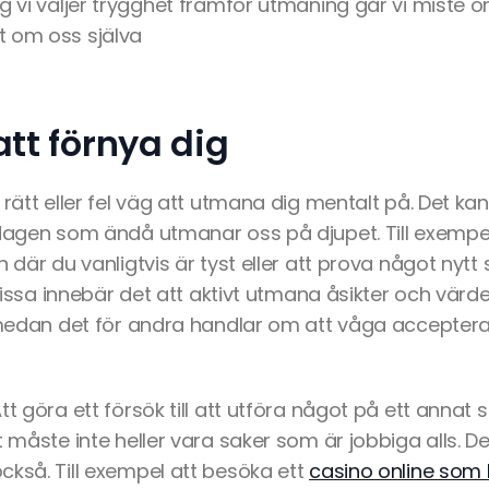
g vi väljer trygghet framför utmaning går vi miste 
t om oss själva
att förnya dig
 rätt eller fel väg att utmana dig mentalt på. Det k
rdagen som ändå utmanar oss på djupet. Till exempe
n där du vanligtvis är tyst eller att prova något nyt
r vissa innebär det att aktivt utmana åsikter och vä
, medan det för andra handlar om att våga accepter
t göra ett försök till att utföra något på ett annat s
t måste inte heller vara saker som är jobbiga alls. De
ckså. Till exempel att besöka ett
casino online som