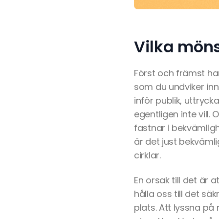
Vilka möns
Först och främst han
som du undviker inna
inför publik, uttryck
egentligen inte vill. 
fastnar i bekvämlig
är det just bekväml
cirklar.
En orsak till det är 
hålla oss till det s
plats. Att lyssna p