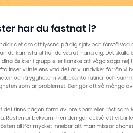
ter har du fastnat i?
dlar det om att lyssna på dig själv och förstå vad 
n du kan lista ut hur du ska utmana dig. Det skulle 
a dina åsikter i grupp eller kanske att våga säga nej t
Ofta inser vi inte ens vad det är vi undviker förrän vi b
heten och tryggheten i välbekanta rutiner och sam
igheten som är problemet. Den gör att så många av 
att det finns någon form av inre spärr eller röst som 
äkra. Rösten är bekväm men den gör också att vi bli
å rösten alltför mycket innebär att man missar chans