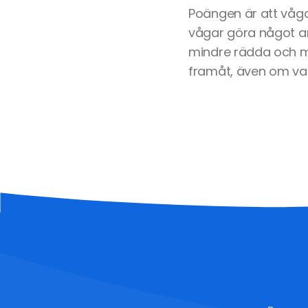
Poängen är att våga
vågar göra något ann
mindre rädda och mer
framåt, även om var