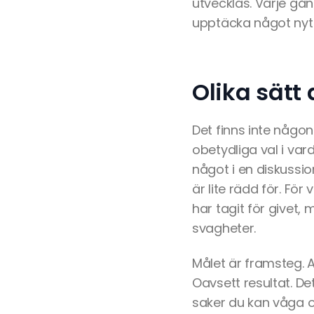
utvecklas. Varje gån
upptäcka något nyt
Olika sätt 
Det finns inte någon
obetydliga val i va
något i en diskussio
är lite rädd för. Fö
har tagit för givet
svagheter.
Målet är framsteg. At
Oavsett resultat. De
saker du kan våga o