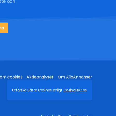
ste och
ra
 om cookies
Aktieanalyser
Om AllaAnnonser
Utforska Bästa Casinos enligt
CasinoPRO.se