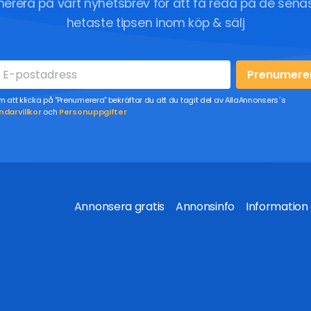
erera på vårt nyhetsbrev för att få reda på de sena
hetaste tipsen inom köp & sälj
Prenumere
 att klicka på "Prenumerera" bekräftar du att du tagit del av AllaAnnonsers´s
darvillkor
och
Personuppgifter
Annonsera gratis
Annonsinfo
Information