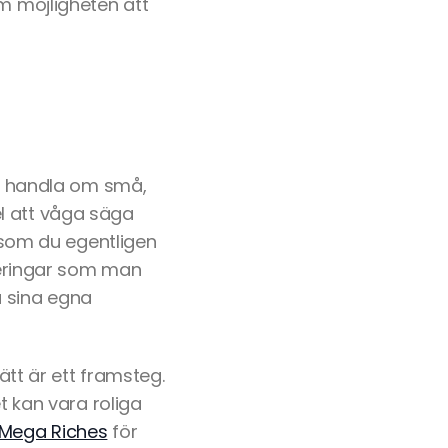
om möjligheten att
an handla om små,
l att våga säga
t som du egentligen
rderingar som man
a sina egna
ätt är ett framsteg.
t kan vara roliga
 Mega Riches
för