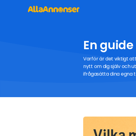
En guide 
Varför är det viktigt a
nytt om dig själv och u
ifrågasätta dina egna t