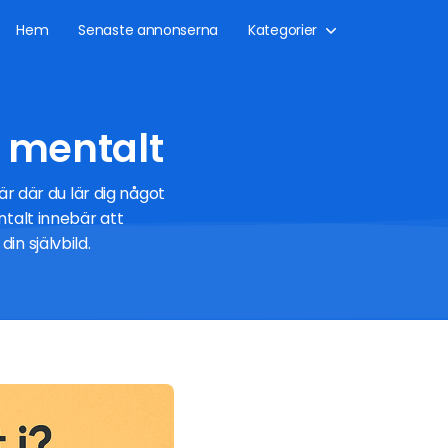
Hem
Senaste annonserna
Kategorier
v mentalt
är där du lär dig något
ntalt innebär att
in självbild.