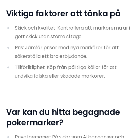
Viktiga faktorer att tänka på
Skick och kvalitet: Kontrollera att markörerna är i
gott skick utan större slitage.
Pris: Jämför priser med nya markörer för att
säkerställa ett bra erbjudande.
Tillförlitlighet: Köp från pålitliga källor för att
undvika falska eller skadade markörer.
Var kan du hitta begagnade
pokermarker?
Privatpersoner: På sidor som Allaannonser och