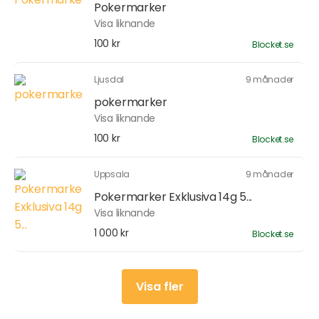
Pokermarker
Visa liknande
100 kr
Blocket.se
Ljusdal
9 månader
pokermarker
Visa liknande
100 kr
Blocket.se
Uppsala
9 månader
Pokermarker Exklusiva 14g 5...
Visa liknande
1 000 kr
Blocket.se
Visa fler