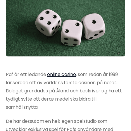
Paf är ett ledande
online casino
, som redan år 1999
lanserade ett av världens första casinon på nätet.
Bolaget grundades på Åland och beskriver sig ha ett
tydligt syfte att deras medel ska bidra till
samhällsnytta.
De har dessutom en helt egen spelstudio som
utvecklar exklusiva spel för Pafs användare med