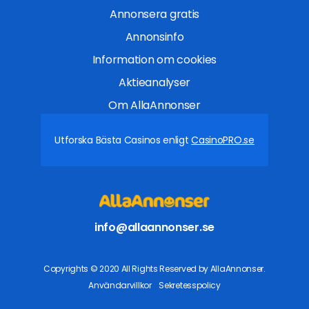
Annonsera gratis
Annonsinfo
Information om cookies
Aktieanalyser
Om AllaAnnonser
Utforska Bästa Casinos enligt
CasinoPRO.se
info@allaannonser.se
Copyrights © 2020 All Rights Reserved by AllaAnnonser.
Användarvillkor
Sekretesspolicy