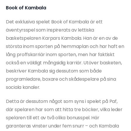
Book of Kambala
Det exklusiva spelet Book of Kambala är ett
äventyrsspel som inspirerats av lettiska
basketspelaren Karpars Kambala. Han är en av de
största inom sporten på hemmaplan och har haft en
lång proffskarriär inom sporten, men har faktiskt
också en väldigt mångsidig karriär. Utöver basketen,
beskriver Kambala sig dessutom som både
programledare, boxare och skådespelare på sina
sociala kanaler.
Detta är dessutom något som syns i spelet på Paf,
där spelaren har som att hitta tre böcker, vilka leder
spelaren till ett av två olika bonusspel. Här
garanteras vinster under fem snurr – och Kambala