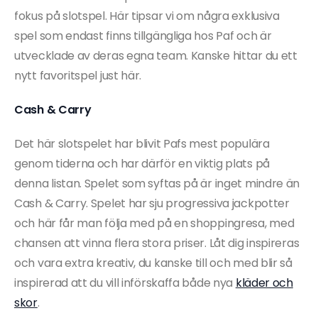
fokus på slotspel. Här tipsar vi om några exklusiva
spel som endast finns tillgängliga hos Paf och är
utvecklade av deras egna team. Kanske hittar du ett
nytt favoritspel just här.
Cash & Carry
Det här slotspelet har blivit Pafs mest populära
genom tiderna och har därför en viktig plats på
denna listan. Spelet som syftas på är inget mindre än
Cash & Carry. Spelet har sju progressiva jackpotter
och här får man följa med på en shoppingresa, med
chansen att vinna flera stora priser. Låt dig inspireras
och vara extra kreativ, du kanske till och med blir så
inspirerad att du vill införskaffa både nya
kläder och
skor
.