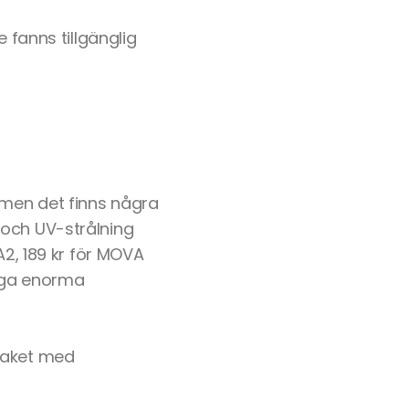
 fanns tillgänglig
 men det finns några
 och UV-strålning
A2, 189 kr för MOVA
Inga enorma
spaket med