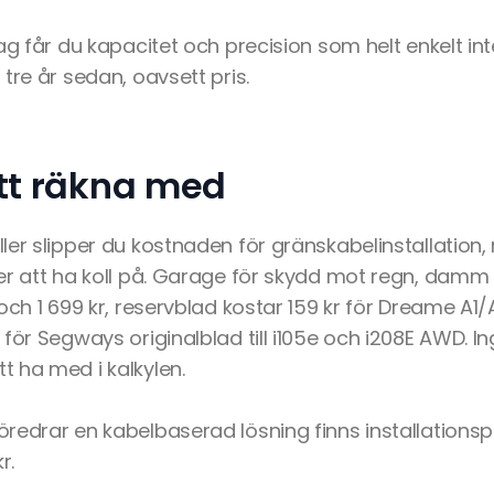
ag får du kapacitet och precision som helt enkelt inte
tre år sedan, oavsett pris.
att räkna med
ler slipper du kostnaden för gränskabelinstallation,
er att ha koll på. Garage för skydd mot regn, damm
och 1 699 kr, reservblad kostar 159 kr för Dreame A1/
 för Segways originalblad till i105e och i208E AWD. 
 ha med i kalkylen.
redrar en kabelbaserad lösning finns installation
r.