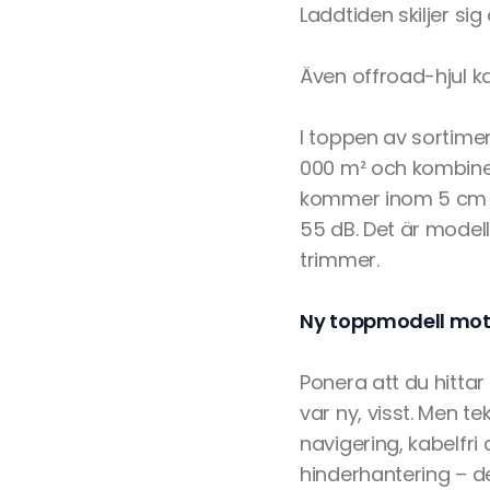
Laddtiden skiljer sig
Även offroad-hjul ka
I toppen av sortimen
000 m² och kombine
kommer inom 5 cm fr
55 dB. Det är model
trimmer.
Ny toppmodell mot
Ponera att du hitta
var ny, visst. Men t
navigering, kabelfri 
hinderhantering – d