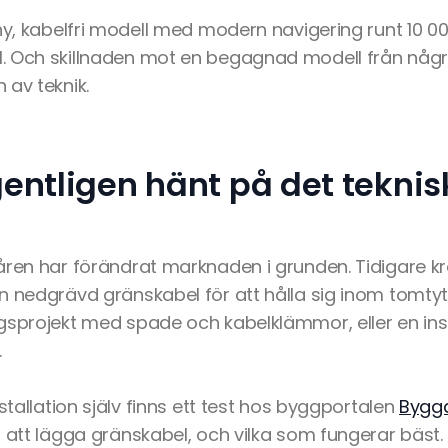
ny, kabelfri modell med modern navigering runt 10 000 
 Och skillnaden mot en begagnad modell från några
 av teknik.
entligen hänt på det teknis
åren har förändrat marknaden i grunden. Tidigare kr
n nedgrävd gränskabel för att hålla sig inom tomtyt
gsprojekt med spade och kabelklämmor, eller en ins
.
nstallation själv finns ett test hos byggportalen
Bygg
r att lägga gränskabel, och vilka som fungerar bäst.