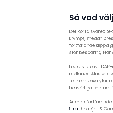
Så vad väl
Det korta svaret: te
krympt, medan prest
fortfarande klippa 
stor besparing. Har 
Lockas du av LiDAR-
mellanprisklassen pa
för komplexa ytor m
besvärliga snarare ä
Är man fortfarande 
i test
hos Kjell & Co