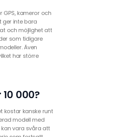
er GPS, kameror och
t ger inte bara
at och möjlighet att
tider som tidigare
 modeller. Även
lket har större
r 10 000?
t kostar kanske runt
serad modell med
 kan vara svåra att
erie som fortsatt