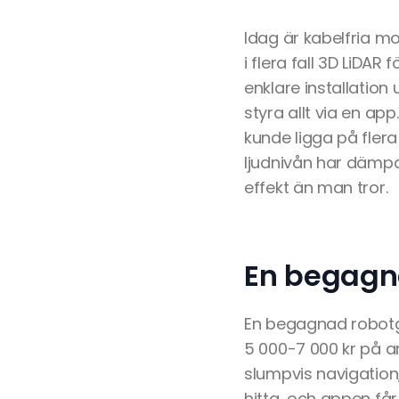
Idag är kabelfria m
i flera fall 3D LiDAR
enklare installation
styra allt via en app
kunde ligga på flera
ljudnivån har dämpa
effekt än man tror.
En begagnad
En begagnad robotgr
5 000-7 000 kr på 
slumpvis navigation
hitta, och appen får