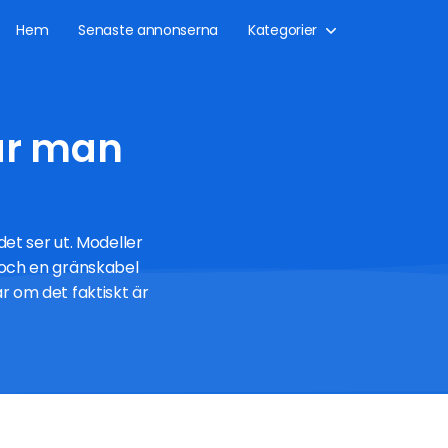
Hem
Senaste annonserna
Kategorier
år man
et ser ut. Modeller
k och en gränskabel
är om det faktiskt är