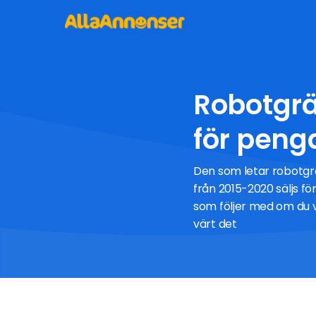
Robotgrä
för peng
Den som letar robotgrä
från 2015-2020 säljs fö
som följer med om du vi
värt det