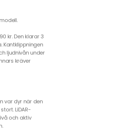
 modell.
0 kr. Den klarar 3
 Kantklippningen
ch ljudnivån under
nnars kräver
n var dyr när den
stort. LiDAR-
nivå och aktiv
n.