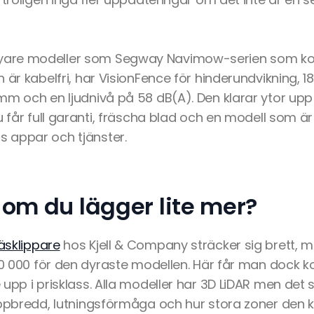
are modeller som Segway Navimow-serien som kost
 är kabelfri, har VisionFence för hinderundvikning, 1
m och en ljudnivå på 58 dB(A). Den klarar ytor upp 
u får full garanti, fräscha blad och en modell som är
 appar och tjänster.
 om du lägger lite mer?
äsklippare
hos Kjell & Company sträcker sig brett, 
 20 000 för den dyraste modellen. Här får man dock
upp i prisklass. Alla modeller har 3D LiDAR men det s
ippbredd, lutningsförmåga och hur stora zoner den kl