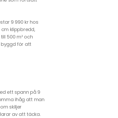
ar 9 990 kr hos
8 cm klippbredd,
till 500 m² och
 byggd för att
med ett spann på 9
 komma ihåg att man
om skiljer
arar av att täcka.