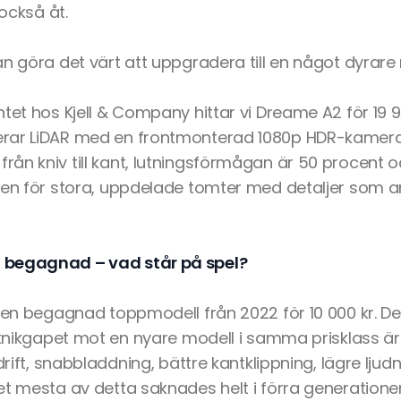
 också åt.
n göra det värt att uppgradera till en något dyrare
tet hos Kjell & Company hittar vi Dreame A2 för 19 99
rar LiDAR med en frontmonterad 1080p HDR-kamera.
ån kniv till kant, lutningsförmågan är 50 procent o
len för stora, uppdelade tomter med detaljer som a
 begagnad – vad står på spel?
r en begagnad toppmodell från 2022 för 10 000 kr. De
eknikgapet mot en nyare modell i samma prisklass är 
drift, snabbladdning, bättre kantklippning, lägre ljud
et mesta av detta saknades helt i förra generatione