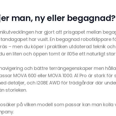
jer man, ny eller begagnad?
knikutvecklingen har gjort att prisgapet mellan bega
andagapet har vuxit. En begagnad robotklippare fö
gräs – men du köper i praktiken utdaterad teknik och
du en liten och öppen tomt är i105e ett naturligt star
navigering och bättre terrängegenskaper men hålla
ssar MOVA 600 eller MOVA 1000. A1 Pro är stark för s
ed detaljer, och i208E AWD för trädgårdar där under
n storleken.
osäker på vilken modell som passar kan man kolla 
mpany.