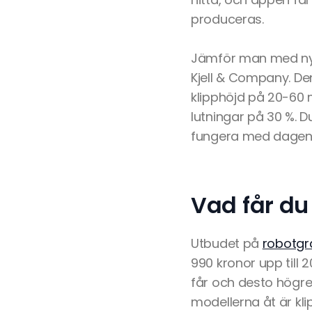
produceras.
Jämför man med ny
Kjell & Company. Den
klipphöjd på 20-60 m
lutningar på 30 %. D
fungera med dagens
Vad får du
Utbudet på
robotgr
990 kronor upp till
får och desto högre 
modellerna åt är kl