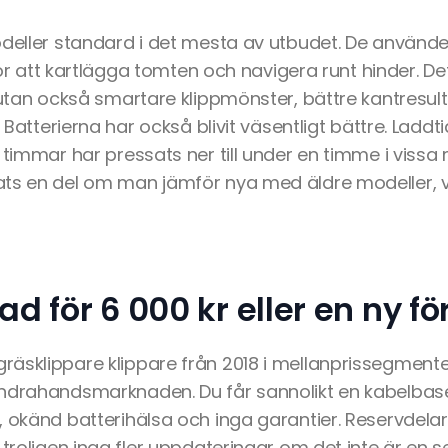
odeller standard i det mesta av utbudet. De använd
 för att kartlägga tomten och navigera runt hinder. De
 utan också smartare klippmönster, bättre kantresult
. Batterierna har också blivit väsentligt bättre. Ladd
 timmar har pressats ner till under en timme i vissa
ts en del om man jämför nya med äldre modeller, vi
 för 6 000 kr eller en ny fö
äsklippare klippare från 2018 i mellanprissegmente
andrahandsmarknaden. Du får sannolikt en kabelba
, okänd batterihälsa och inga garantier. Reservdelar
 troligen inga fler uppdateringar om det inte är en s