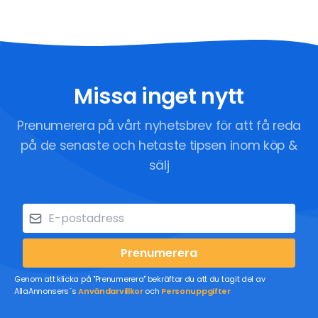
Missa inget nytt
Prenumerera på vårt nyhetsbrev för att få reda
på de senaste och hetaste tipsen inom köp &
sälj
Prenumerera
Genom att klicka på "Prenumerera" bekräftar du att du tagit del av
AllaAnnonsers´s
Användarvillkor
och
Personuppgifter