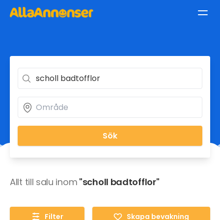
Sök
Allt till salu inom
"scholl badtofflor"
Filter
Skapa bevakning