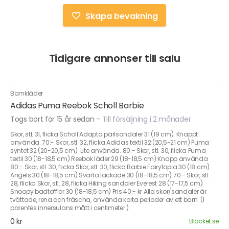
Skapa bevakning
Tidigare annonser till salu
Barnkläder
Adidas Puma Reebok Scholl Barbie
Togs bort för 15 år sedan
-
Till försäljning i 2 månader
Skor, stl. 31, flicka Scholl Adapta pärlsandaler 31 (19 cm). Knappt
använda. 70:- Skor, stl. 32, flicka Adidas textil 32 (20,5-21 cm) Puma
syntet 32 (20-20,5 cm). Lite använda. 80:- Skor, stl. 30, flicka Puma
textil 30 (18-18,5 cm) Reebok läder 29 (18-18,5 cm) Knapp använda
80:- Skor, stl. 30, flicka Skor, stl. 30, flicka Barbie Fairytopia 30 (18 cm)
Angels 30 (18-18,5 cm) Svarta lackade 30 (18-18,5 cm) 70:- Skor, stl.
28, flicka Skor, stl. 28, flicka Hiking sandaler Everest 28 (17-17,5 cm)
Snoopy badtofflor 30 (18-18,5 cm) Pris 40:- kr Alla skor/sandaler är
tvättade, rena och fräscha, använda korta perioder av ett barn. (I
parentes innersulans mått i centimeter.)
0 kr
Blocket.se