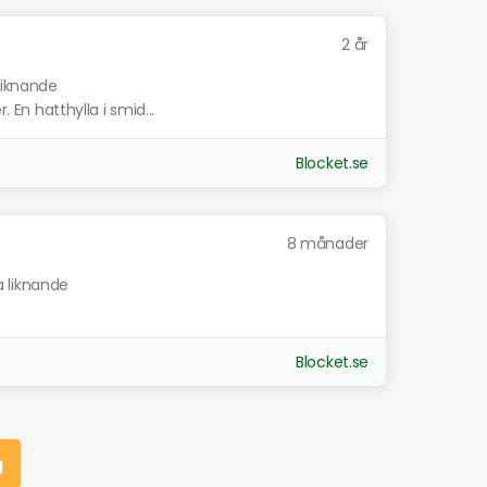
2 år
liknande
. En hatthylla i smid...
Blocket.se
8 månader
a liknande
Blocket.se
g