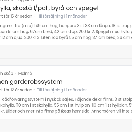
ylla, skoställ/pall, byrå och spegel
t för 15 år sedan
-
Till försäljning i 1 månader
ängare i trä (mio) 149 cm hög, hängare 3 st 33 cm långa, 18 st träpi
tion 51 cm hög, 67cm bred, 42 cm djup. 200 kr 2. Spegel med hylla 
r 12 cm djup. 200 kr 3. Liten röd byrå 55 cm hög, 37 cm bred, 36 cm d
och skåp
·
Malmö
men garderobssystem
t för 12 år sedan
-
Till försäljning i 1 månader
klädförvaringssystem i nyskick säljes. Följande delar finns. 3 st stol
skohylla, 110 cm 1 st skohylla, 55 cm 1 st hyllplan, 110 cm 1 st hyll
 kr. Bilder och mer info finns på Ikeas hemsida. Annonsören vill inte 