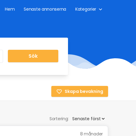
Hem
Senaste annonserna
Kategorier
Sök
Skapa bevakning
Sortering:
8 månader