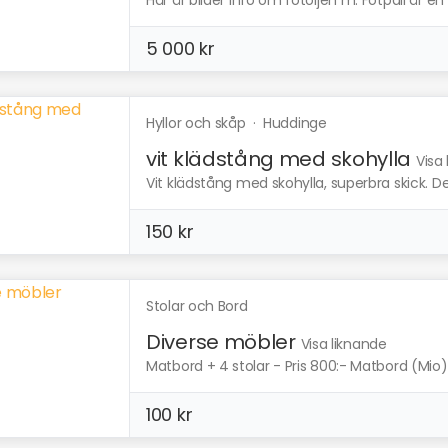
Här är bilder Info om fotöljen m. Fotpall är en
5 000 kr
Hyllor och skåp
·
Huddinge
vit klädstång med skohylla
Visa
Vit klädstång med skohylla, superbra skick. Den
150 kr
Stolar och Bord
Diverse möbler
Visa liknande
Matbord + 4 stolar - Pris 800:- Matbord (Mio)
100 kr