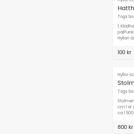
Hatth
Togs bor
1. Klädh
pallfunk
Hyllan ä
100 kr
Hyllor 
Stol
Togs bor
Stolmen 
cm 1 st 
ca 1 500
800 kr