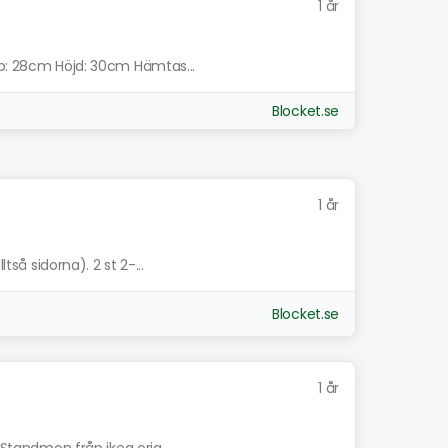
1 år
up: 28cm Höjd: 30cm Hämtas...
Blocket.se
1 år
tså sidorna). 2 st 2-...
Blocket.se
1 år