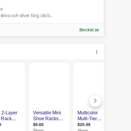
de
a och silver färg. Lila b...
Blocket.se