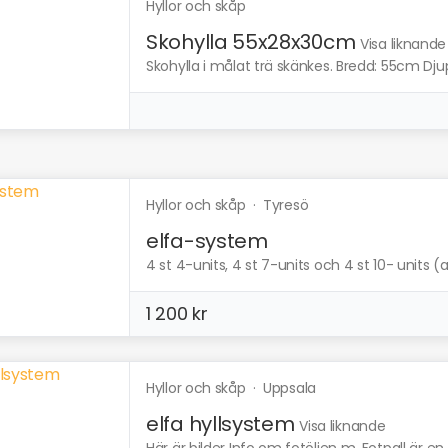
Hyllor och skåp
Skohylla 55x28x30cm
Visa liknande
Skohylla i målat trä skänkes. Bredd: 55cm Dj
Hyllor och skåp
·
Tyresö
elfa-system
4 st 4-units, 4 st 7-units och 4 st 10- units (all
1 200 kr
Hyllor och skåp
·
Uppsala
elfa hyllsystem
Visa liknande