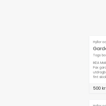
Hyllor 
Garde
Togs bor
IKEA Mal
Pax gar
utdragba
fint ski
500 kr
Hyllor 