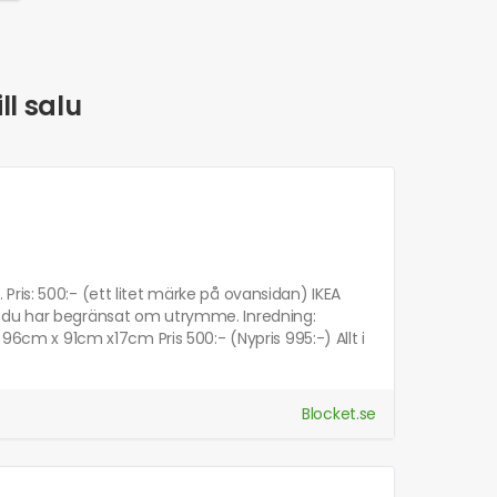
ll salu
ris: 500:- (ett litet märke på ovansidan) IKEA
r du har begränsat om utrymme. Inredning:
 96cm x 91cm x17cm Pris 500:- (Nypris 995:-) Allt i
Blocket.se