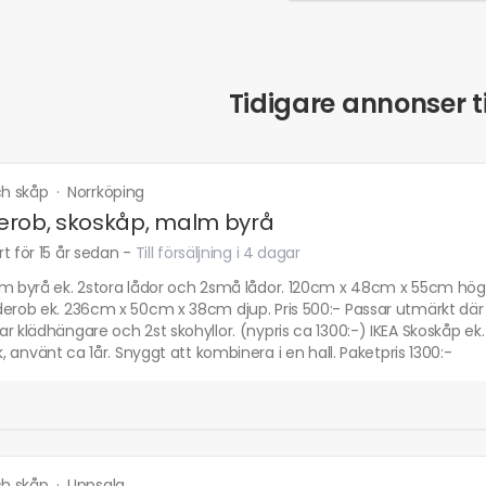
Tidigare annonser ti
och skåp
·
Norrköping
rob, skoskåp, malm byrå
t för 15 år sedan
-
Till försäljning i 4 dagar
m byrå ek. 2stora lådor och 2små lådor. 120cm x 48cm x 55cm hög. P
derob ek. 236cm x 50cm x 38cm djup. Pris 500:- Passar utmärkt dä
r klädhängare och 2st skohyllor. (nypris ca 1300:-) IKEA Skoskåp ek.
ck, använt ca 1år. Snyggt att kombinera i en hall. Paketpris 1300:-
och skåp
·
Uppsala