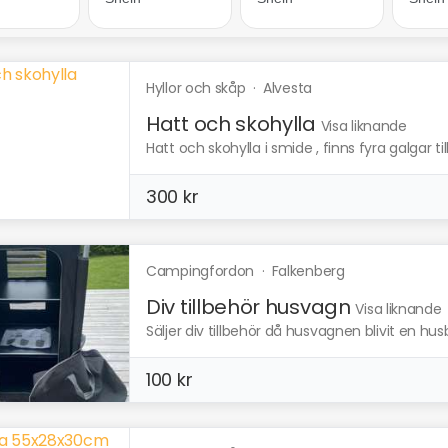
Hyllor och skåp
·
Alvesta
Hatt och skohylla
Visa liknande
Hatt och skohylla i smide , finns fyra galgar ti
300 kr
Campingfordon
·
Falkenberg
Div tillbehör husvagn
Visa liknande
Säljer div tillbehör då husvagnen blivit en husbi
100 kr