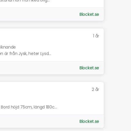
 Standmon från ikea orig...
Blocket.se
1 år
 liknande
 är från Jysk, heter Lysd...
Blocket.se
2 år
 Bord höjd 75cm, längd 180c...
Blocket.se