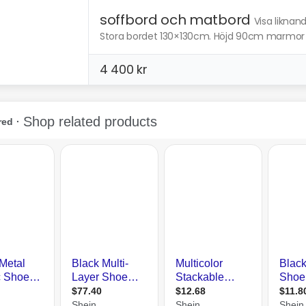
soffbord och matbord
Visa liknan
Stora bordet 130×130cm. Höjd 90cm marmor skiv
4 400 kr