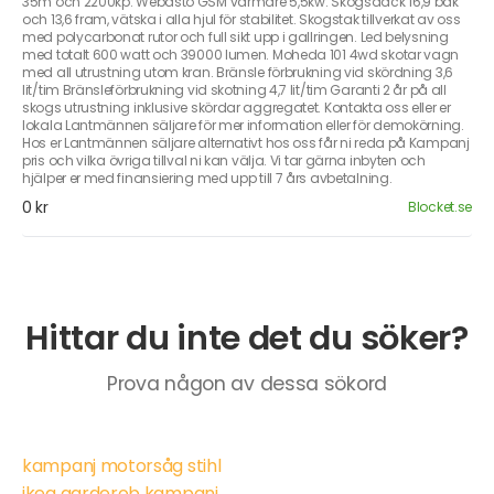
35m och 2200kp. Webasto GSM värmare 5,5kw. Skogsdäck 16,9 bak
och 13,6 fram, vätska i alla hjul för stabilitet. Skogstak tillverkat av oss
med polycarbonat rutor och full sikt upp i gallringen. Led belysning
med totalt 600 watt och 39000 lumen. Moheda 101 4wd skotar vagn
med all utrustning utom kran. Bränsle förbrukning vid skördning 3,6
lit/tim Bränsleförbrukning vid skotning 4,7 lit/tim Garanti 2 år på all
skogs utrustning inklusive skördar aggregatet. Kontakta oss eller er
lokala Lantmännen säljare för mer information eller för demokörning.
Hos er Lantmännen säljare alternativt hos oss får ni reda på Kampanj
pris och vilka övriga tillval ni kan välja. Vi tar gärna inbyten och
hjälper er med finansiering med upp till 7 års avbetalning.
0 kr
Blocket.se
Hittar du inte det du söker?
Prova någon av dessa sökord
kampanj motorsåg stihl
ikea garderob kampanj