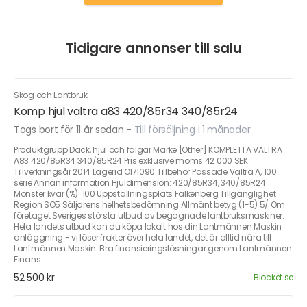
Tidigare annonser till salu
Skog och Lantbruk
Komp hjul valtra a83 420/85r34 340/85r24
Togs bort för 11 år sedan
-
Till försäljning i 1 månader
Produktgrupp Däck, hjul och fälgar Märke [Other] KOMPLETTA VALTRA
A83 420/85R34 340/85R24 Pris exklusive moms 42 000 SEK
Tillverkningsår 2014 Lagerid OI71090 Tillbehör Passade Valtra A, 100
serie Annan information Hjuldimension: 420/85R34, 340/85R24
Mönster kvar (%): 100 Uppställningsplats Falkenberg Tillgänglighet
Region SO5 Säljarens helhetsbedömning Allmänt betyg (1-5) 5/ Om
företaget Sveriges största utbud av begagnade lantbruksmaskiner.
Hela landets utbud kan du köpa lokalt hos din Lantmännen Maskin
anläggning - vi löser frakter över hela landet, det är alltid nära till
Lantmännen Maskin. Bra finansieringslösningar genom Lantmännen
Finans.
52 500 kr
Blocket.se