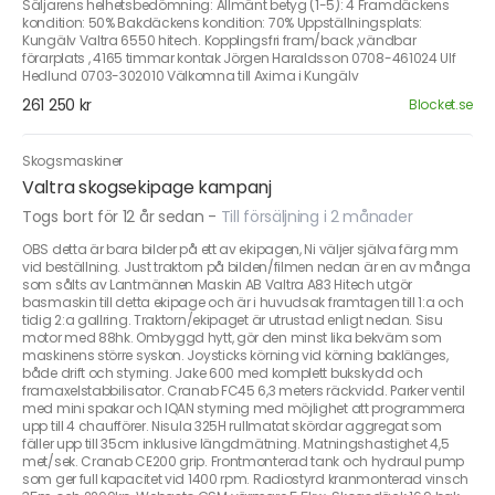
Säljarens helhetsbedömning: Allmänt betyg (1-5): 4 Framdäckens
kondition: 50% Bakdäckens kondition: 70% Uppställningsplats:
Kungälv Valtra 6550 hitech. Kopplingsfri fram/back ,vändbar
förarplats , 4165 timmar kontak Jörgen Haraldsson 0708-461024 Ulf
Hedlund 0703-302010 Välkomna till Axima i Kungälv
261 250 kr
Blocket.se
Skogsmaskiner
Valtra skogsekipage kampanj
Togs bort för 12 år sedan
-
Till försäljning i 2 månader
OBS detta är bara bilder på ett av ekipagen, Ni väljer själva färg mm
vid beställning. Just traktorn på bilden/filmen nedan är en av många
som sålts av Lantmännen Maskin AB Valtra A83 Hitech utgör
basmaskin till detta ekipage och är i huvudsak framtagen till 1:a och
tidig 2:a gallring. Traktorn/ekipaget är utrustad enligt nedan. Sisu
motor med 88hk. Ombyggd hytt, gör den minst lika bekväm som
maskinens större syskon. Joysticks körning vid körning baklänges,
både drift och styrning. Jake 600 med komplett bukskydd och
framaxelstabbilisator. Cranab FC45 6,3 meters räckvidd. Parker ventil
med mini spakar och IQAN styrning med möjlighet att programmera
upp till 4 chaufförer. Nisula 325H rullmatat skördar aggregat som
fäller upp till 35cm inklusive längdmätning. Matningshastighet 4,5
met/sek. Cranab CE200 grip. Frontmonterad tank och hydraul pump
som ger full kapacitet vid 1400 rpm. Radiostyrd kranmonterad vinsch