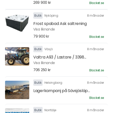
269 900 kr
Blocket.se
Butik
Nyköping
8 månader
Frost spabad Ask saltrening
Visa liknande
79 900 kr
Blocket.se
Butik
Växjö
8 månader
Valtra A93 / Lastare / 3398...
Visa liknande
706 250 kr
Blocket.se
Butik
Helsingborg
8 månader
Lagerkampanj på Sävsjösläp...
Blocket.se
Butik
Norrtälje
8 månader