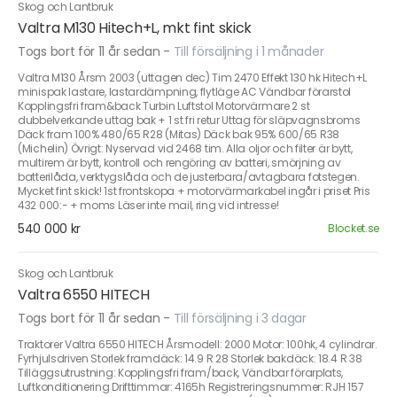
Skog och Lantbruk
Valtra M130 Hitech+L, mkt fint skick
Togs bort för 11 år sedan
-
Till försäljning i 1 månader
Valtra M130 Årsm 2003 (uttagen dec) Tim 2470 Effekt 130 hk Hitech+L
minispak lastare, lastardämpning, flytläge AC Vändbar förarstol
Kopplingsfri fram&back Turbin Luftstol Motorvärmare 2 st
dubbelverkande uttag bak + 1 st fri retur Uttag för släpvagnsbroms
Däck fram 100% 480/65 R28 (Mitas) Däck bak 95% 600/65 R38
(Michelin) Övrigt: Nyservad vid 2468 tim. Alla oljor och filter är bytt,
multirem är bytt, kontroll och rengöring av batteri, smörjning av
batterilåda, verktygslåda och de justerbara/avtagbara fotstegen.
Mycket fint skick! 1st frontskopa + motorvärmarkabel ingår i priset Pris
432 000:- + moms Läser inte mail, ring vid intresse!
540 000 kr
Blocket.se
Skog och Lantbruk
Valtra 6550 HITECH
Togs bort för 11 år sedan
-
Till försäljning i 3 dagar
Traktorer Valtra 6550 HITECH Årsmodell: 2000 Motor: 100hk, 4 cylindrar.
Fyrhjulsdriven Storlek framdäck: 14.9 R 28 Storlek bakdäck: 18.4 R 38
Tilläggsutrustning: Kopplingsfri fram/back, Vändbar förarplats,
Luftkonditionering Drifttimmar: 4165h Registreringsnummer: RJH 157