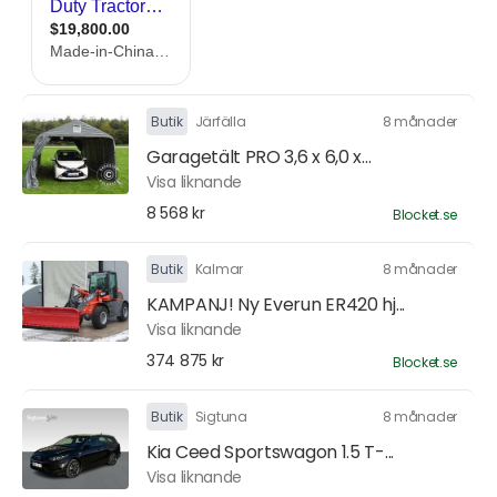
Butik
Järfälla
8 månader
Garagetält PRO 3,6 x 6,0 x...
Visa liknande
8 568 kr
Blocket.se
Butik
Kalmar
8 månader
KAMPANJ! Ny Everun ER420 hj...
Visa liknande
374 875 kr
Blocket.se
Butik
Sigtuna
8 månader
Kia Ceed Sportswagon 1.5 T-...
Visa liknande