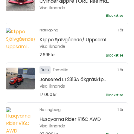
Cylinderklippre TORO Reelma...
Visa liknande
Blocket.se
Norrköping
1 år
Klippo Självgående/ Uppsaml...
Visa liknande
2 695 kr
Blocket.se
Butik
Tomelilla
1 år
Jonsered LT2313A åkgräsklip...
Visa liknande
17 000 kr
Blocket.se
Helsingborg
1 år
Husqvarna Rider R16C AWD
Visa liknande