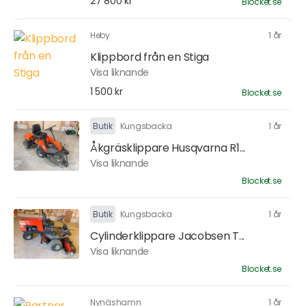
27 800 kr
Blocket.se
Heby
1 år
Klippbord från en Stiga
Visa liknande
1 500 kr
Blocket.se
Butik
Kungsbacka
1 år
Åkgräsklippare Husqvarna R1...
Visa liknande
Blocket.se
Butik
Kungsbacka
1 år
Cylinderklippare Jacobsen T...
Visa liknande
Blocket.se
Nynäshamn
1 år