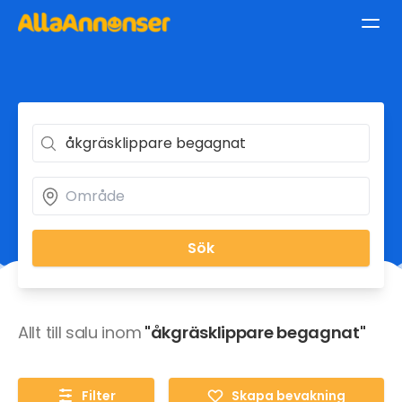
Sök
Allt till salu inom
"åkgräsklippare begagnat"
Filter
Skapa bevakning