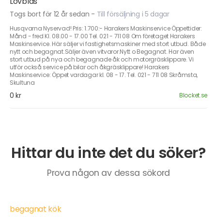
Lövblås
Togs bort för 12 år sedan
-
Till försäljning i 5 dagar
Husqvarna Nyservad! Pris: 1.700:- Harakers Maskinservice Öppettider:
Månd - fred Kl. 08.00 - 17.00 Tel. 021 - 711 08 Om företaget Harakers
Maskinservice. Här säljer vi fastighetsmaskiner med stort utbud. Både
nytt och begagnat.Säljer även vitvaror.Nytt o Begagnat. Har även
stort utbud på nya och begagnade åk och motorgräsklippare. Vi
utför också service på bilar och åkgräsklippare! Harakers
Maskinservice: Öppet vardagar kl. 08 - 17. Tel. 021 - 711 08 Skråmsta,
Skultuna
0 kr
Blocket.se
Hittar du inte det du söker?
Prova någon av dessa sökord
begagnat kök