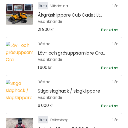
Butik
Vilhelmina
1 år
Åkgräsklippare Cub Cadet Lt...
Visa liknande
21 900 kr
Blocket.se
Båstad
1 år
Löv- och gräsuppsamlare Cra...
Visa liknande
1 600 kr
Blocket.se
Båstad
1 år
Stiga slaghack / slagklippare
Visa liknande
6 000 kr
Blocket.se
Butik
Falkenberg
1 år