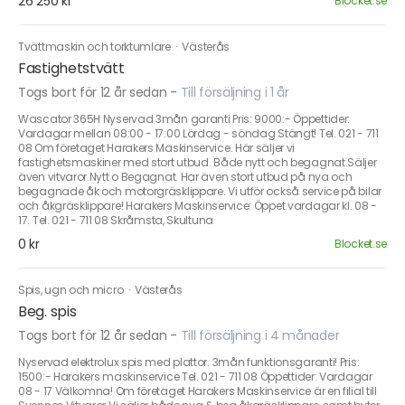
26 250 kr
Blocket.se
Tvättmaskin och torktumlare
·
Västerås
Fastighetstvätt
Togs bort för 12 år sedan
-
Till försäljning i 1 år
Wascator 365H Nyservad 3mån garanti Pris: 9000:- Öppettider:
Vardagar mellan 08:00 - 17:00 Lördag - söndag Stängt! Tel. 021 - 711
08 Om företaget Harakers Maskinservice. Här säljer vi
fastighetsmaskiner med stort utbud. Både nytt och begagnat.Säljer
även vitvaror.Nytt o Begagnat. Har även stort utbud på nya och
begagnade åk och motorgräsklippare. Vi utför också service på bilar
och åkgräsklippare! Harakers Maskinservice: Öppet vardagar kl. 08 -
17. Tel. 021 - 711 08 Skråmsta, Skultuna
0 kr
Blocket.se
Spis, ugn och micro
·
Västerås
Beg. spis
Togs bort för 12 år sedan
-
Till försäljning i 4 månader
Nyservad elektrolux spis med plattor. 3mån funktionsgaranti! Pris:
1500:- Harakers maskinservice Tel. 021 - 711 08 Öppettider: Vardagar
08 - 17 Välkomna! Om företaget Harakers Maskinservice är en filial till