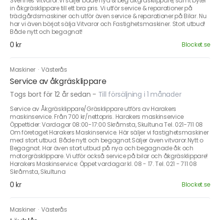
Svennes Vitvaror.Vi säljer både nya & beg åkgräsklippare, samt byter
in åkgräsklippare till ett bra pris. Vi utför service & reparationer på
trädgårdsmaskiner och utför även service & reparationer på Bilar. Nu
har vi även börjat sälja Vitvaror och Fastighetsmaskiner. Stort utbud!
Både nytt och begagnat!
0 kr
Blocket.se
Maskiner
·
Västerås
Service av åkgräsklippare
Togs bort för 12 år sedan
-
Till försäljning i 1 månader
Service av Åkgräsklippare/Gräsklippare utförs av Harakers
maskinservice. Från 700 kr/nettopris. Harakers maskinservice
Öppettider: Vardagar 08:00-17:00 Skråmsta, Skultuna Tel. 021-711 08
Om företaget Harakers Maskinservice. Här säljer vi fastighetsmaskiner
med stort utbud. Både nytt och begagnat.Säljer även vitvaror.Nytt o
Begagnat. Har även stort utbud på nya och begagnade åk och
motorgräsklippare. Vi utför också service på bilar och åkgräsklippare!
Harakers Maskinservice: Öppet vardagar kl. 08 - 17. Tel. 021 - 711 08
Skråmsta, Skultuna
0 kr
Blocket.se
Maskiner
·
Västerås