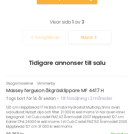
Visar sida
1
av
3
Föregående
Nästa
Tidigare annonser till salu
Skogsmaskiner
·
Vimmerby
Massey ferguson åkgräsklippare MF 4417 H
Togs bort för 14 år sedan
-
Till försäljning i 2 månader
120 cm i klippbredd 17 hk B&S motor Hydrostat Multiclip, finns även
sidoutkast Nybytt olja och filter. 21 000 kr exkl moms Vi har även inne i
begagnat: 1 st Cub cadet FMZ 42 Årsmodell 2007 klippbredd 107 cm
Kohler 17hk 24000 kr exkl moms 1 st Cub Cadet FMZ 50 Årsmodell 2003
klippbredd 127 cm 31 000 kr exkl moms