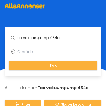
Sök
Allt till salu inom
"ac vakuumpump r134a"
Filter
Skapa bevakning