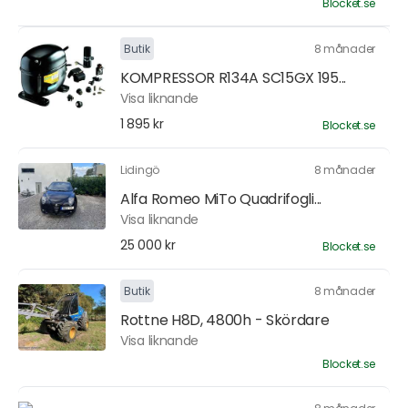
Blocket.se
Butik
8 månader
KOMPRESSOR R134A SC15GX 195...
Visa liknande
1 895 kr
Blocket.se
Lidingö
8 månader
Alfa Romeo MiTo Quadrifogli...
Visa liknande
25 000 kr
Blocket.se
Butik
8 månader
Rottne H8D, 4800h - Skördare
Visa liknande
Blocket.se