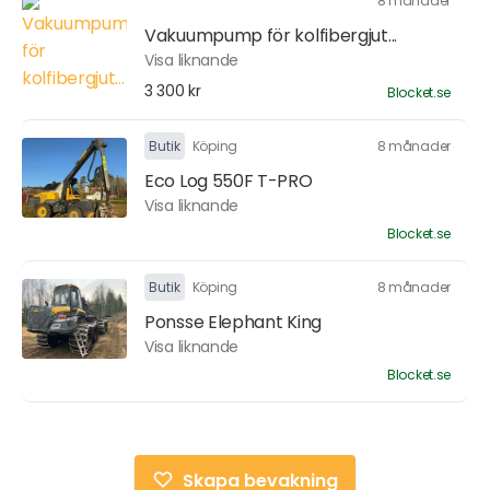
8 månader
Vakuumpump för kolfibergjut...
Visa liknande
3 300 kr
Blocket.se
Butik
Köping
8 månader
Eco Log 550F T-PRO
Visa liknande
Blocket.se
Butik
Köping
8 månader
Ponsse Elephant King
Visa liknande
Blocket.se
Skapa bevakning