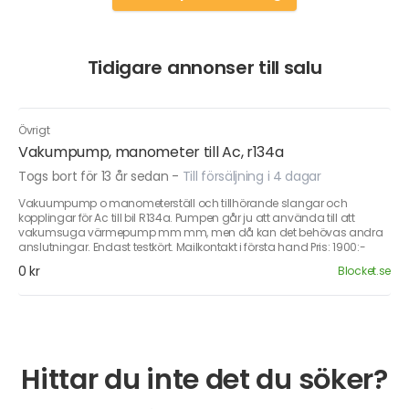
Tidigare annonser till salu
Övrigt
Vakumpump, manometer till Ac, r134a
Togs bort för 13 år sedan
-
Till försäljning i 4 dagar
Vakuumpump o manometerställ och tillhörande slangar och
kopplingar för Ac till bil R134a. Pumpen går ju att använda till att
vakumsuga värmepump mm mm, men då kan det behövas andra
anslutningar. Endast testkört. Mailkontakt i första hand Pris: 1900:-
0 kr
Blocket.se
Hittar du inte det du söker?