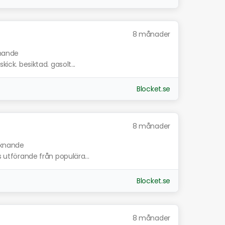
8 månader
knande
kick. besiktad. gasolt...
Blocket.se
8 månader
liknande
s utförande från populära...
Blocket.se
8 månader