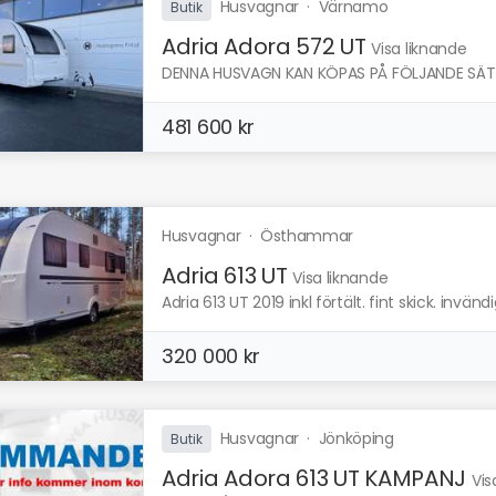
Husvagnar
·
Värnamo
Butik
Adria Adora 572 UT
Visa liknande
DENNA HUSVAGN KAN KÖPAS PÅ FÖLJANDE SÄTT: K
481 600 kr
Husvagnar
·
Östhammar
Adria 613 UT
Visa liknande
Adria 613 UT 2019 inkl förtält. fint skick. invä
320 000 kr
Husvagnar
·
Jönköping
Butik
Adria Adora 613 UT KAMPANJ
Vis