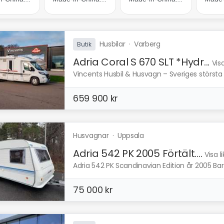
Husbilar
·
Varberg
Butik
Adria Coral S 670 SLT *Hydr...
Vis
Vincents Husbil & Husvagn – Sveriges störst
659 900 kr
Husvagnar
·
Uppsala
Adria 542 PK 2005 Förtält....
Visa 
Adria 542 PK Scandinavian Edition år 2005 
75 000 kr