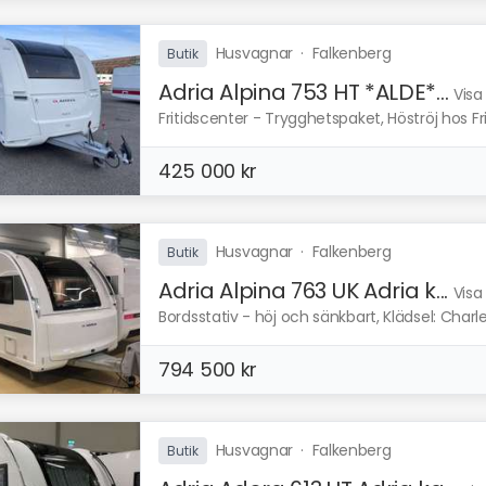
Husvagnar
·
Falkenberg
Butik
Adria Alpina 753 HT *ALDE*...
Visa
Fritidscenter - Trygghetspaket, Höströj hos Fri
425 000 kr
Husvagnar
·
Falkenberg
Butik
Adria Alpina 763 UK Adria k...
Visa
Bordsstativ - höj och sänkbart, Klädsel: Charles
794 500 kr
Husvagnar
·
Falkenberg
Butik