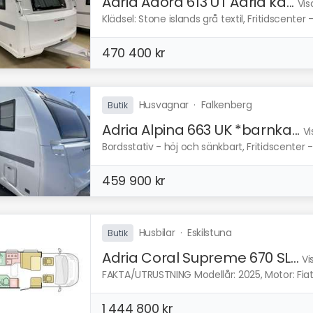
Adria Adora 613 UT Adria ka...
Vis
Klädsel: Stone islands grå textil, Fritidscenter 
470 400 kr
Husvagnar
·
Falkenberg
Butik
Adria Alpina 663 UK *barnka...
Vi
Bordsstativ - höj och sänkbart, Fritidscenter -
459 900 kr
Husbilar
·
Eskilstuna
Butik
Adria Coral Supreme 670 SL...
Vi
FAKTA/UTRUSTNING Modellår: 2025, Motor: Fiat Du
1 444 800 kr