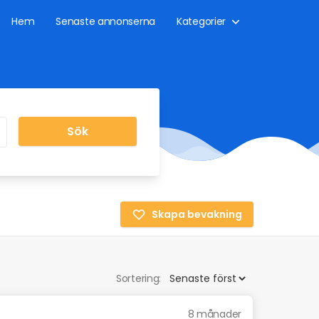
Hem
Senaste annonserna
Kategorier
Sök
Skapa bevakning
Sortering:
8 månader