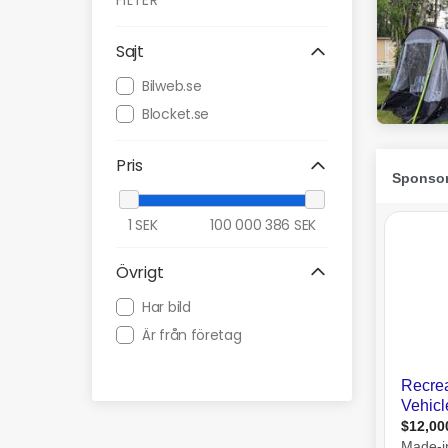
FILTER
Sajt
Bilweb.se
Blocket.se
Pris
1
SEK
100 000 386
SEK
Övrigt
Har bild
Är från företag