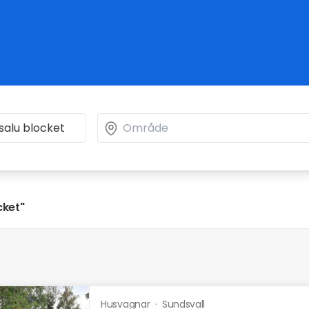
cket"
Husvagnar
·
Sundsvall