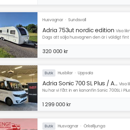
Husvagnar
·
Sundsvall
Adria 753ut nordic edition
Visa li
Dags att sälja husvagnen den är i väldigt fint s
320 000 kr
Husbilar
·
Uppsala
Butik
Adria Sonic 700 SL Plus / A...
Visa 
Nu har vi fått in en kanonfin Sonic 700SL i Plu
1 299 000 kr
Husvagnar
·
Örkelljunga
Butik