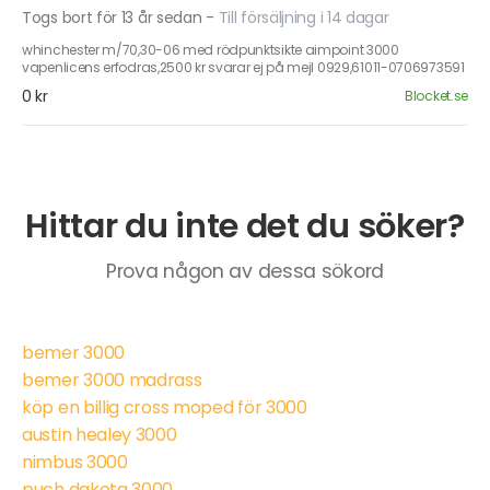
Togs bort för 13 år sedan
-
Till försäljning i 14 dagar
whinchester m/70,30-06 med rödpunktsikte aimpoint 3000
vapenlicens erfodras,2500 kr svarar ej på mejl 0929,61011-0706973591
0 kr
Blocket.se
Hittar du inte det du söker?
Prova någon av dessa sökord
bemer 3000
bemer 3000 madrass
köp en billig cross moped för 3000
austin healey 3000
nimbus 3000
puch dakota 3000