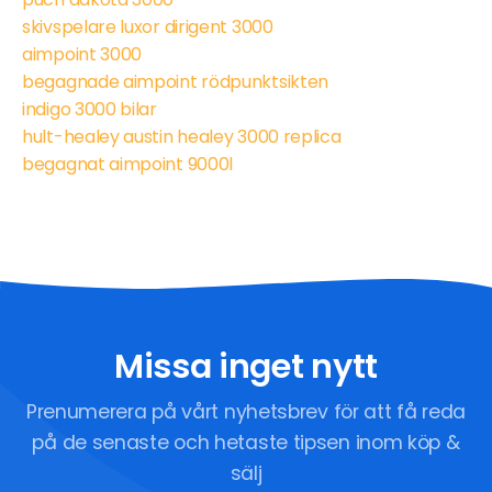
skivspelare luxor dirigent 3000
aimpoint 3000
begagnade aimpoint rödpunktsikten
indigo 3000 bilar
hult-healey austin healey 3000 replica
begagnat aimpoint 9000l
Missa inget nytt
Prenumerera på vårt nyhetsbrev för att få reda
på de senaste och hetaste tipsen inom köp &
sälj