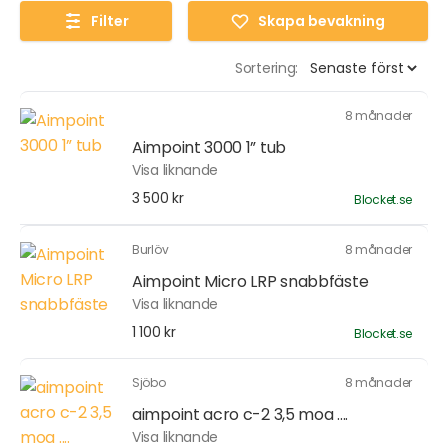
Filter
Skapa bevakning
Sortering:
8 månader
Aimpoint 3000 1” tub
Visa liknande
3 500 kr
Blocket.se
Burlöv
8 månader
Aimpoint Micro LRP snabbfäste
Visa liknande
1 100 kr
Blocket.se
Sjöbo
8 månader
aimpoint acro c-2 3,5 moa ....
Visa liknande