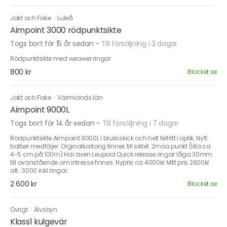
Jakt och Fiske
·
Luleå
Aimpoint 3000 rödpunktsikte
Togs bort för 15 år sedan
-
Till försäljning i 3 dagar
Rödpunktsikte med weawer ringar
800 kr
Blocket.se
Jakt och Fiske
·
Värmlands län
Aimpoint 9000L
Togs bort för 14 år sedan
-
Till försäljning i 7 dagar
Rödpunktsikte Aimpoint 9000L I bruksskick och helt felfritt i optik. Nytt
batteri medföljer. Orginalkartong finnes till siktet. 2moa punkt (lilla ca
4-5 cm på 100m) Har även Leupold Quick release ringar låga 30mm
till ovanstående om intresse finnes. Nypris ca 4000kr Mitt pris 2600kr
alt.. 3000 inkl ringar.
2 600 kr
Blocket.se
Övrigt
·
Älvsbyn
Klass1 kulgevär