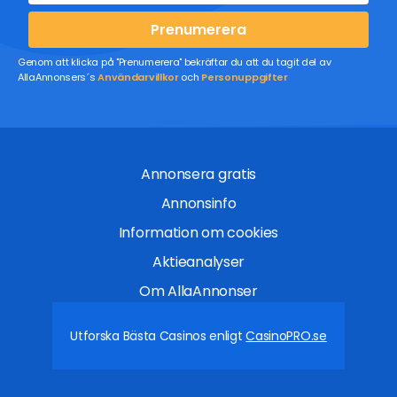
Prenumerera
Genom att klicka på "Prenumerera" bekräftar du att du tagit del av
AllaAnnonsers´s
Användarvillkor
och
Personuppgifter
Annonsera gratis
Annonsinfo
Information om cookies
Aktieanalyser
Om AllaAnnonser
Utforska Bästa Casinos enligt
CasinoPRO.se