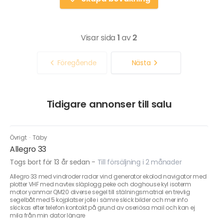
Visar sida
1
av
2
Föregående
Nästa
Tidigare annonser till salu
Övrigt
·
Täby
Allegro 33
Togs bort för 13 år sedan
-
Till försäljning i 2 månader
Allegro 33 med vindroder radar vind generator ekolod navigator med
plotter VHF med navtex släplogg peke och doghouse kyl isoterm
motor yanmar QM20 diverse segel till stälningsmatrial en trevlig
segelbåt med 5 kojplatser jolle i sämre skick bilder och mer info
skickas efter telefon kontakt på grund av oseriösa mail och kan ej
mila från min dator längre