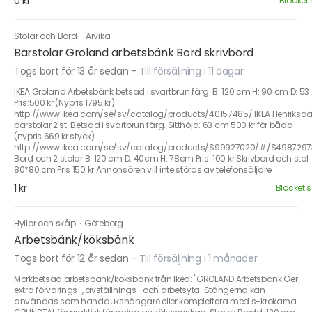
0 kr
Blocket.
Stolar och Bord
·
Arvika
Barstolar Groland arbetsbänk Bord skrivbord
Togs bort för 13 år sedan
-
Till försäljning i 11 dagar
IKEA Groland Arbetsbänk betsad i svartbrun färg. B: 120 cm H: 90 cm D: 53
Pris:500 kr (Nypris 1795 kr)
http://www.ikea.com/se/sv/catalog/products/40157485/ IKEA Henriksda
barstolar 2 st. Betsad i svartbrun färg. Sitthöjd: 63 cm 500 kr för båda
(nypris 669 kr styck)
http://www.ikea.com/se/sv/catalog/products/S99927020/#/S4987297
Bord och 2 stolar B: 120 cm D: 40cm H: 78cm Pris: 100 kr Skrivbord och stol
80*80 cm Pris 150 kr Annonsören vill inte störas av telefonsäljare.
1 kr
Blocket.s
Hyllor och skåp
·
Göteborg
Arbetsbänk/köksbänk
Togs bort för 12 år sedan
-
Till försäljning i 1 månader
Mörkbetsad arbetsbänk/köksbänk från Ikea: "GROLAND Arbetsbänk Ger
extra förvarings-, avställnings- och arbetsyta. Stängerna kan
användas som handdukshängare eller komplettera med s-krokarna