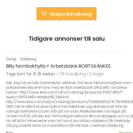
Skapa bevakning
Tidigare annonser till salu
Övrigt
·
Göteborg
Billy hörnbokhylla + Arbetsbänk BORTSKÄNKES
Togs bort för 13 år sedan
-
Till försäljning i 3 dagar
Hej! Jag har en billy hörnbokylla i ekfaner i fint skick inklusive hyllplan som
bortskänkes tillsammans med en IKEA arbetsbänk GROLAND. Se länkar
nedan: http://www.ikea.com/se/sv/catalog/products/40157485/?
query=GROLAND+Arbetsb%C3%A4nk
http://www.ikea.com/se/sv/catalog/products/S99898254/#/S698982
OBS! Det är alltså endast själva hörnsektionen jag skänker bort! Inte de
vanliga bokhyllorna som står på var sida! Arbetsbänken har legat på
vinden i två år, så den kan förmodligen behöva lite sandpapper och ny ol
för att bli fin! Intressenter som tar hand om båda möblerna får företräde,
då jag snabbt vill bli av med båda två! Hämtas i centrala Göteborg.