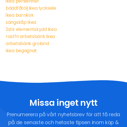
ikea persienner
bäddfåtölj ikea lycksele
ikea barnkök
sängskåp ikea
2stk elementskydd ikea
rostfri arbetsbänk ikea
arbetsbänk groland
ikea begagnat
Missa inget nytt
Prenumerera på vårt nyhetsbrev för att få reda
på de senaste och hetaste tipsen inom köp &