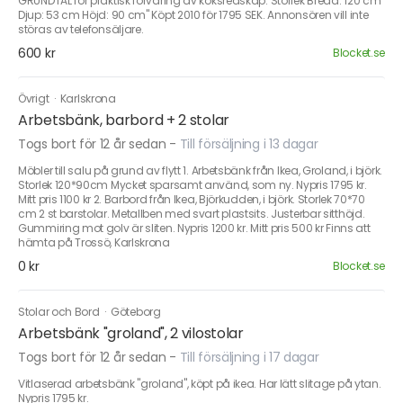
GRUNDTAL för praktisk förvaring av köksredskap. Storlek Bredd: 120 cm
Djup: 53 cm Höjd: 90 cm" Köpt 2010 för 1795 SEK. Annonsören vill inte
störas av telefonsäljare.
600 kr
Blocket.se
Övrigt
·
Karlskrona
Arbetsbänk, barbord + 2 stolar
Togs bort för 12 år sedan
-
Till försäljning i 13 dagar
Möbler till salu på grund av flytt 1. Arbetsbänk från Ikea, Groland, i björk.
Storlek 120*90cm Mycket sparsamt använd, som ny. Nypris 1795 kr.
Mitt pris 1100 kr 2. Barbord från Ikea, Björkudden, i björk. Storlek 70*70
cm 2 st barstolar. Metallben med svart plastsits. Justerbar sitthöjd.
Gummiring mot golv är sliten. Nypris 1200 kr. Mitt pris 500 kr Finns att
hämta på Trossö, Karlskrona
0 kr
Blocket.se
Stolar och Bord
·
Göteborg
Arbetsbänk "groland", 2 vilostolar
Togs bort för 12 år sedan
-
Till försäljning i 17 dagar
Vitlaserad arbetsbänk "groland", köpt på ikea. Har lätt slitage på ytan.
Nypris 1795 kr.