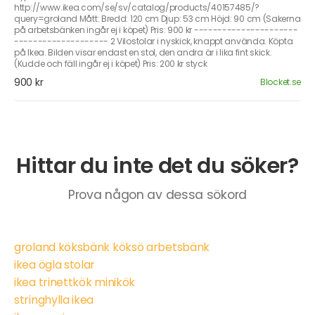
http://www.ikea.com/se/sv/catalog/products/40157485/?
query=groland Mått: Bredd: 120 cm Djup: 53 cm Höjd: 90 cm (Sakerna
på arbetsbänken ingår ej i köpet) Pris: 900 kr ----------------------
-------------------- 2 Vilostolar i nyskick, knappt använda. Köpta
på Ikea. Bilden visar endast en stol, den andra är i lika fint skick.
(Kudde och fäll ingår ej i köpet) Pris: 200 kr styck
900 kr
Blocket.se
Hittar du inte det du söker?
Prova någon av dessa sökord
groland köksbänk köksö arbetsbänk
ikea ögla stolar
ikea trinettkök minikök
stringhylla ikea