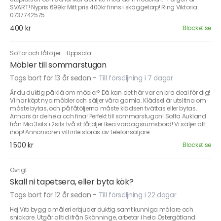
SVART! Nypris 699kr Mitt pris 400kr finns i skäggetorp! Ring Viktoria
0737742575
400 kr
Blocket.se
Soffor och fåtöljer
·
Uppsala
Möbler till sommarstugan
Togs bort för 13 år sedan
-
Till försäljning i 7 dagar
Är du duktig på klä om möbler? Då kan det här var en bra deal för dig!
Vi har köpt nya möbler och säljer våra gamla. Klädsel är utslitna om
måste bytas, och på fåtöljerna måste klädsen tvättas eller bytas.
Annars är de hela och fina! Perfekt till sommarstugan! Soffa Aukland
från Mio 3sits+2sits två st fåtöljer Ikea vardagsrumsbord! Vi säljer allt
ihop! Annonsören vill inte störas av telefonsäljare.
1 500 kr
Blocket.se
Övrigt
Skall ni tapetsera, eller byta kök?
Togs bort för 12 år sedan
-
Till försäljning i 22 dagar
Hej Vrb bygg o måleri erbjuder duktig samt kunniga målare och
snickare. Utgår alltid ifrån Skänninge, arbetar i hela Östergötland.