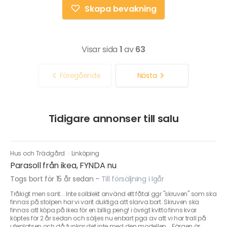
Skapa bevakning
Visar sida
1
av
63
Föregående
Nästa
Tidigare annonser till salu
Hus och Trädgård
·
Linköping
Parasoll från ikea, FYNDA nu
Togs bort för 15 år sedan
-
Till försäljning i Igår
Tråkigt men sant... Inte solblekt använd ett fåtal ggr "skruven" som ska
finnas på stolpen har vi varit duktiga att slarva bort. Skruven ska
finnas att köpa på ikea för en billig peng! i övrigt kvitto finns kvar
köptes för 2 år sedan och säljes nu enbart pga av att vi har trall på
uteplatsen och då funkar det inte med den modellen... Färgen är