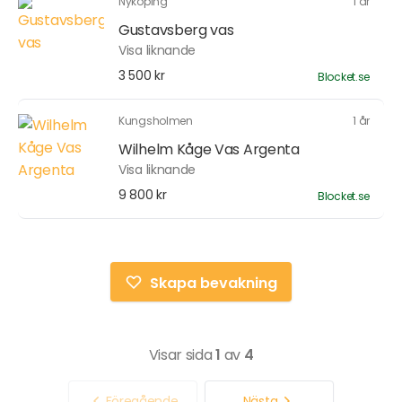
Nyköping
1 år
Gustavsberg vas
Visa liknande
3 500 kr
Blocket.se
Kungsholmen
1 år
Wilhelm Kåge Vas Argenta
Visa liknande
9 800 kr
Blocket.se
Skapa bevakning
Visar sida
1
av
4
Föregående
Nästa