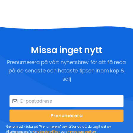
Missa inget nytt
Prenumerera på vårt nyhetsbrev för att få reda
på de senaste och hetaste tipsen inom köp &
sälj
Prenumerera
Genom att klicka på "Prenumerera" bekräftar du att du tagit del av
AllaAnnonsers´s
Användarvillkor
och
Personuppgifter