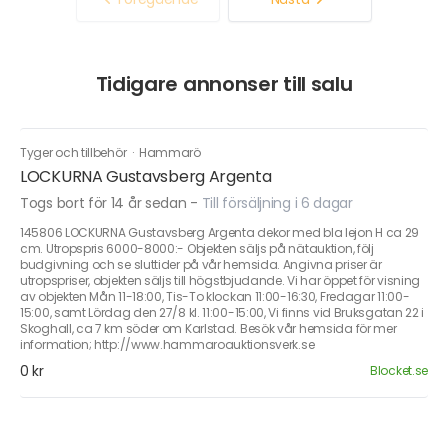
Tidigare annonser till salu
Tyger och tillbehör
·
Hammarö
LOCKURNA Gustavsberg Argenta
Togs bort för 14 år sedan
-
Till försäljning i 6 dagar
145806 LOCKURNA Gustavsberg Argenta dekor med bla lejon H ca 29
cm. Utropspris 6000-8000:- Objekten säljs på nätauktion, följ
budgivning och se sluttider på vår hemsida. Angivna priser är
utropspriser, objekten säljs till högstbjudande. Vi har öppet för visning
av objekten Mån 11-18:00, Tis-To klockan 11:00-16:30, Fredagar 11:00-
15:00, samt Lördag den 27/8 kl. 11:00-15:00, Vi finns vid Bruksgatan 22 i
Skoghall, ca 7 km söder om Karlstad. Besök vår hemsida för mer
information; http://www.hammaroauktionsverk.se
0 kr
Blocket.se