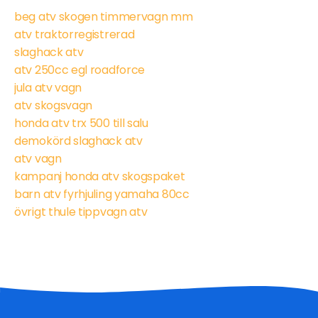
beg atv skogen timmervagn mm
atv traktorregistrerad
slaghack atv
atv 250cc egl roadforce
jula atv vagn
atv skogsvagn
honda atv trx 500 till salu
demokörd slaghack atv
atv vagn
kampanj honda atv skogspaket
barn atv fyrhjuling yamaha 80cc
övrigt thule tippvagn atv