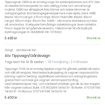
Tippvagnen OXEN är en smidig vagn för redskapsbärare och ATV. Den
är idealisk för transporter av ved, verktyg, foder och annat tungt
matrial. OXEN har ett tippbart flak, främre och bakre lämmen är
avtagningsbar. Bra terrängegenskaper tack vare rejäla däck. Mått:
Bredd: 110cm Längd: 270cm Höjd: 90cm Flakmått: Bredd: 95cm
Längd: 150cm Höjd: 45cm Pris: 5495:- inkl.moms Monterad och klar
att användas. Vi erbjuder förmånliga avbetalningar även räntefria.
Finns i lager för omgående leverans. Välkommen till vår butik på
Kyrkhagsvägen 6 i HUDDINGE 08-7076022
5 495 kr
Blocket.se
Övrigt
·
Jämtlands län
Atv Tippvagn/Gårdsvagn
Togs bort för 14 år sedan
-
Till försäljning i 2 månader
Tippvagn TV04 är en smidig tippbar vagn för gården, perfekt att lasta
och lätt att rengöra. Med ledad kulkoppling är vagnen anpassad för
körning i ojämn terräng. Uppfällbara sidostöd och avtagningsbara
gavlar fram och bak gör vagnen väl lämpad för lång
ved/virkestransport. Höj- och sänkbart stödben gör att du kan koppla
från vagnen lastad. Butik: 073 8122369 Tel tid 10- 18 Martin: 0707247193
Tel tid 10- 14 Marcus: 0707247096 Tel tid 10-14
5 400 kr
Blocket.se