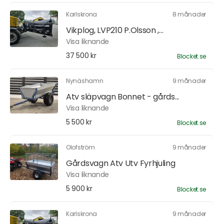
Karlskrona
8 månader
Vikplog, LVP210 P.Olsson ,...
Visa liknande
37 500 kr
Blocket.se
Nynäshamn
9 månader
Atv släpvagn Bonnet - gårds...
Visa liknande
5 500 kr
Blocket.se
Olofström
9 månader
Gårdsvagn Atv Utv Fyrhjuling
Visa liknande
5 900 kr
Blocket.se
Karlskrona
9 månader