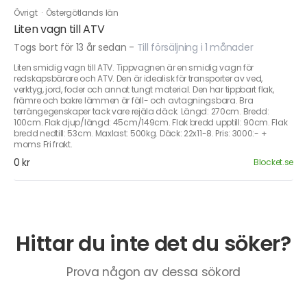
Övrigt
·
Östergötlands län
Liten vagn till ATV
Togs bort för 13 år sedan
-
Till försäljning i 1 månader
Liten smidig vagn till ATV. Tippvagnen är en smidig vagn för
redskapsbärare och ATV. Den är idealisk för transporter av ved,
verktyg, jord, foder och annat tungt material. Den har tippbart flak,
främre och bakre lämmen är fäll- och avtagningsbara. Bra
terrängegenskaper tack vare rejäla däck. Längd: 270cm. Bredd:
100cm. Flak djup/längd: 45cm/149cm. Flak bredd upptill: 90cm. Flak
bredd nedtill: 53cm. Maxlast: 500kg. Däck: 22x11-8. Pris: 3000:- +
moms Fri frakt.
0 kr
Blocket.se
Hittar du inte det du söker?
Prova någon av dessa sökord