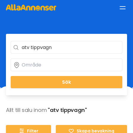
Sök
Allt till salu inom
"atv tippvagn"
Filter
Skapa bevakning