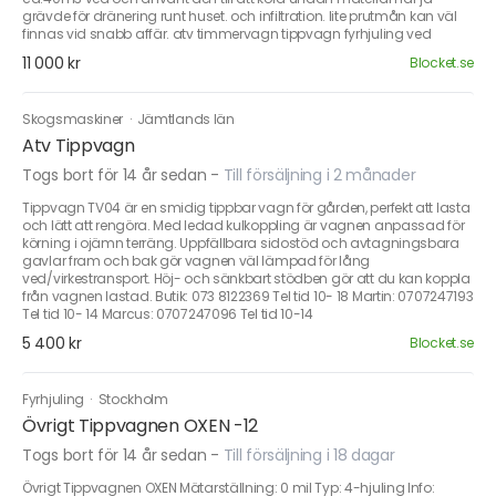
grävde för dränering runt huset. och infiltration. lite prutmån kan väl
finnas vid snabb affär. atv timmervagn tippvagn fyrhjuling ved
11 000 kr
Blocket.se
Skogsmaskiner
·
Jämtlands län
Atv Tippvagn
Togs bort för 14 år sedan
-
Till försäljning i 2 månader
Tippvagn TV04 är en smidig tippbar vagn för gården, perfekt att lasta
och lätt att rengöra. Med ledad kulkoppling är vagnen anpassad för
körning i ojämn terräng. Uppfällbara sidostöd och avtagningsbara
gavlar fram och bak gör vagnen väl lämpad för lång
ved/virkestransport. Höj- och sänkbart stödben gör att du kan koppla
från vagnen lastad. Butik: 073 8122369 Tel tid 10- 18 Martin: 0707247193
Tel tid 10- 14 Marcus: 0707247096 Tel tid 10-14
5 400 kr
Blocket.se
Fyrhjuling
·
Stockholm
Övrigt Tippvagnen OXEN -12
Togs bort för 14 år sedan
-
Till försäljning i 18 dagar
Övrigt Tippvagnen OXEN Mätarställning: 0 mil Typ: 4-hjuling Info: