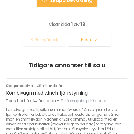
Skapa bevakning
Visar sida
1
av
13
Föregående
Nästa
Tidigare annonser till salu
Skogsmaskiner
·
Jämtlands län
Kombivagn med winch, fjärrstyrning
Togs bort för 14 år sedan
-
Till försäljning i 10 dagar
kombivagn med tippflak som manövreras från vagnen eller via
fjärrkontrollen. enkelt att ta av flaket och sätta dit rungorna så har
man en timmervagn. vagnen är 2år gammal. utrustad med en
winch med eget bilbatteri (räcker ledigt en hel dag) färrstyring från
warn, liten smidig vattentät fjärr som tål mycke stryk. har kört ut
ca:40m3 ved och använt den till att köra undan material när ja