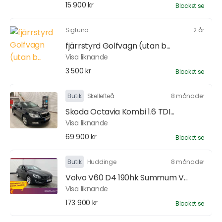
15 900 kr
Blocket.se
Sigtuna
2 år
fjärrstyrd Golfvagn (utan b...
Visa liknande
3 500 kr
Blocket.se
Butik
Skellefteå
8 månader
Skoda Octavia Kombi 1.6 TDI...
Visa liknande
69 900 kr
Blocket.se
Butik
Huddinge
8 månader
Volvo V60 D4 190hk Summum V...
Visa liknande
173 900 kr
Blocket.se