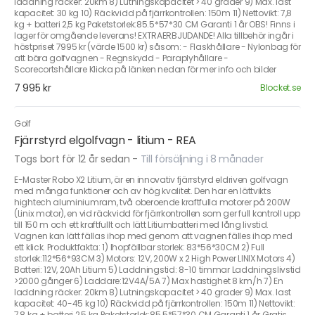
laddning räcker: 20km 8) Lutningskapacitet > 40 grader 9) Max. last
kapacitet: 30 kg 10) Räckvidd på fjärrkontrollen: 150m 11) Nettovikt: 7,8
kg + batteri 2,5 kg Paketstorlek:85.5*57*30 CM Garanti 1 år OBS! Finns i
lager för omgående leverans! EXTRAERBJUDANDE! Alla tillbehör ingår i
höstpriset 7995 kr (värde 1500 kr) såsom: - Flaskhållare - Nylonbag för
att bära golfvagnen - Regnskydd - Paraplyhållare -
Scorecortshållare Klicka på länken nedan för mer info och bilder
7 995 kr
Blocket.se
Golf
Fjärrstyrd elgolfvagn - litium - REA
Togs bort för 12 år sedan
-
Till försäljning i 8 månader
E-Master Robo X2 Litium, är en innovativ fjärrstyrd eldriven golfvagn
med många funktioner och av hög kvalitet. Den har en lättvikts
hightech aluminiumram, två oberoende kraftfulla motorer på 200W
(Linix motor), en vid räckvidd för fjärrkontrollen som ger full kontroll upp
till 150 m och ett kraftfullt och lätt Litiumbatteri med lång livstid.
Vagnen kan lätt fällas ihop med genom att vagnen fälles ihop med
ett klick. Produktfakta: 1) Ihopfällbar storlek: 83*56*30CM 2) Full
storlek:112*56*93CM 3) Motors: 12V, 200W x 2 High Power LINIX Motors 4)
Batteri: 12V, 20Ah Litium 5) Laddningstid: 8-10 timmar Laddningslivstid
>2000 gånger 6) Laddare:12V4A/5A 7) Max hastighet 8 km/h 7) En
laddning räcker: 20km 8) Lutningskapacitet > 40 grader 9) Max. last
kapacitet: 40-45 kg 10) Räckvidd på fjärrkontrollen: 150m 11) Nettovikt:
7,8 kg + batteri 2,5 kg Paketstorlek:85.5*57*30 CM Garanti 1 år Gratis