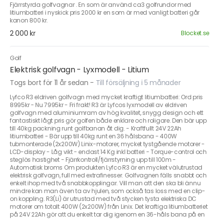
Fjärrstyrda golfvagnar . En som är använd ca3 golfrundor med
litiumbatteri i nyskick pris 2000 kr en som är med vanligt batteri går
kanon 800 kr.
2 000 kr
Blocket.se
Golf
Elektrisk golfvagn - Lyxmodell - Litium
Togs bort för 11 år sedan
-
Till försäljning i 5 månader
Lyfco R3 eldriven golfvagn med mycket kraftigt litiumbatteri: Ord pris
8995kr - Nu 7995kr - Fri frakt! R3 är Lyfcos lyxmodell av eldriven
golfvagn med aluminiumram av hög kvalitet, snygg design och ett
fantastiskt lågt pris gör golfen både enklare och roligare. Den bär upp
till 40kg packning runt golfbanan åt dig. - Kraftfullt 24V 22Ah
litiumbatteri - Bär upp till 40kg runt en 36 hålsbana - 400W
tubmonterade (2x200W) Linix-motorer, mycket tystgående motorer -
LCD-display - Låg vikt - endast 14 Kg inkl batteri - Torque-control och
steglös hastighet - Fjärrkontroll/fjärrstyrning upp till 100m -
Automatisk broms Om produkten Lyfco R3 är en mycket välutrustad
elektrisk golfvagn, full med extrafinesser. Golfvagnen fälls snabbt och
enkelt ihop med två snabbkopplingar. Vill man att den ska bli ännu
mindre kan man även ta av hjulen, som också tas loss med en clip-
on koppling. R3(Li) är utrustad med två stycken tysta elektriska DC
motorer om totalt 400W (2x200W) från Linix. Det kraftiga litiumbatteriet
på 24V 22Ah gör att du enkelt tar dig igenom en 36-håls bana på en