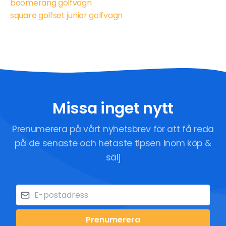
boomerang golfvagn
square golfset junior golfvagn
Missa inget nytt
Prenumerera på vårt nyhetsbrev för att få reda
på de senaste och hetaste tipsen inom köp &
sälj
Prenumerera