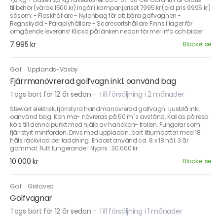
tillbehör (värde 1500 kr) ingår i kampanjpriset 7995 kr (ord pris 9995 kr)
såsom: - Flaskhållare - Nylonbag för att bära golfvagnen -
Regnskydd - Paraplyhållare - Scorecortshållare Finns i lager för
omgående leverans! Klicka på länken nedan för mer info och bilder
7 995 kr
Blocket.se
Golf
·
Upplands-Väsby
Fjärrmanövrerad golfvagn inkl. oanvänd bag
Togs bort för 12 år sedan
-
Till försäljning i 2 månader
Stewart elektrisk, fjärrstyrd handmanövrerad golfvagn. Ljusblå inkl.
oanvänd bag. Kan ma- növreras på 50 m´s avstånd. Kallas på resp.
körs till denna punkt med hjälp av handkon- trollen. Fungerar som
fjärrstyrt minifordon. Drivs med uppladdn. bart litiumbatteri med 18
håls räckvidd per laddning. Endast använd ca. 8 x 18 hål. 3 år
gammal. Fullt fungerande ! Nypris : 30.000 kr
10 000 kr
Blocket.se
Golf
·
Gislaved
Golfvagnar
Togs bort för 12 år sedan
-
Till försäljning i 1 månader