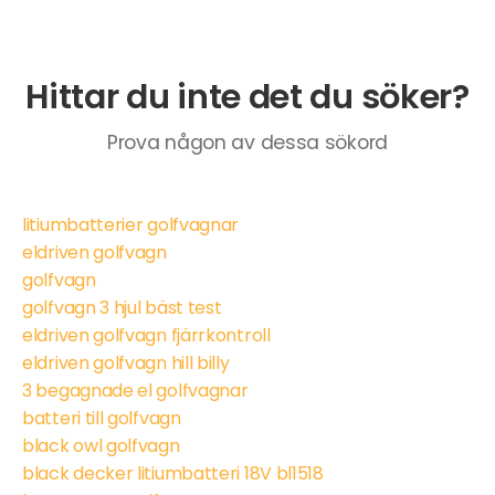
Hittar du inte det du söker?
Prova någon av dessa sökord
litiumbatterier golfvagnar
eldriven golfvagn
golfvagn
golfvagn 3 hjul bäst test
eldriven golfvagn fjärrkontroll
eldriven golfvagn hill billy
3 begagnade el golfvagnar
batteri till golfvagn
black owl golfvagn
black decker litiumbatteri 18V bl1518