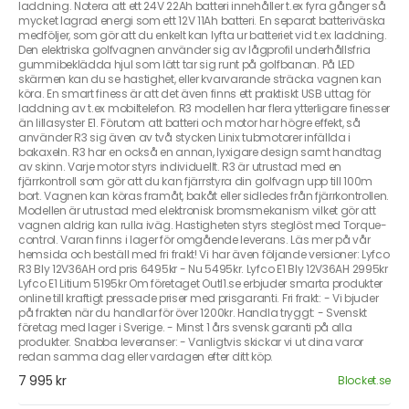
laddning. Notera att ett 24V 22Ah batteri innehåller t.ex fyra gånger så
mycket lagrad energi som ett 12V 11Ah batteri. En separat batteriväska
medföljer, som gör att du enkelt kan lyfta ur batteriet vid t.ex laddning.
Den elektriska golfvagnen använder sig av lågprofil underhållsfria
gummibeklädda hjul som lätt tar sig runt på golfbanan. På LED
skärmen kan du se hastighet, eller kvarvarande sträcka vagnen kan
köra. En smart finess är att det även finns ett praktiskt USB uttag för
laddning av t.ex mobiltelefon. R3 modellen har flera ytterligare finesser
än lillasyster E1. Förutom att batteri och motor har högre effekt, så
använder R3 sig även av två stycken Linix tubmotorer infällda i
bakaxeln. R3 har en också en annan, lyxigare design samt handtag
av skinn. Varje motor styrs individuellt. R3 är utrustad med en
fjärrkontroll som gör att du kan fjärrstyra din golfvagn upp till 100m
bort. Vagnen kan köras framåt, bakåt eller sidledes från fjärrkontrollen.
Modellen är utrustad med elektronisk bromsmekanism vilket gör att
vagnen aldrig kan rulla iväg. Hastigheten styrs steglöst med Torque-
control. Varan finns i lager för omgående leverans. Läs mer på vår
hemsida och beställ med fri frakt! Vi har även följande versioner: Lyfco
R3 Bly 12V36AH ord pris 6495kr - Nu 5495kr. Lyfco E1 Bly 12V36AH 2995kr
Lyfco E1 Litium 5195kr Om företaget Outl1.se erbjuder smarta produkter
online till kraftigt pressade priser med prisgaranti. Fri frakt: - Vi bjuder
på frakten när du handlar för över 1200kr. Handla tryggt: - Svenskt
företag med lager i Sverige. - Minst 1 års svensk garanti på alla
produkter. Snabba leveranser: - Vanligtvis skickar vi ut dina varor
redan samma dag eller vardagen efter ditt köp.
7 995 kr
Blocket.se