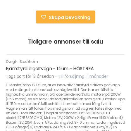
Skapa bevakning
Tidigare annonser till salu
Övrigt
·
Stockholm
Fjärrstyrd elgolfvagn - litium - HÖSTREA
Togs bort för 13 år sedan
-
Till försäljning i 1 månader
E-Master Robo X2 Litium, är en innovativ fjärrstyrd eldriven golfvagn
med många funktioner och av hög kvalitet. Den har en lättvikts
hightech aluminiumram, två oberoende kraftfulla motorer på 200W
(Linix motor), en vid räckvidd för fjärrkontrollen som ger full kontroll upp
till 150 m och ett kraftfullt och lätt Litiumbatteri med lång livstid.
Vagnen kan lätt fällas ihop med genom att vagnen fälles ihop med
ett klick. Produktfakta: 1) Ihopfällbar storlek: 83*56*30CM 2) Full
storlek:112*56*93CM 3) Motors: 12V, 200W x 2 High Power LINIX Motors 4)
Batteri: 12V, 20Ah Litium 5) Laddningstid: 8-10 timmar Laddningslivstid
>350 gånger) 6) Laddare:12V4A/5A 7) Max hastighet 8 km/h 7) En