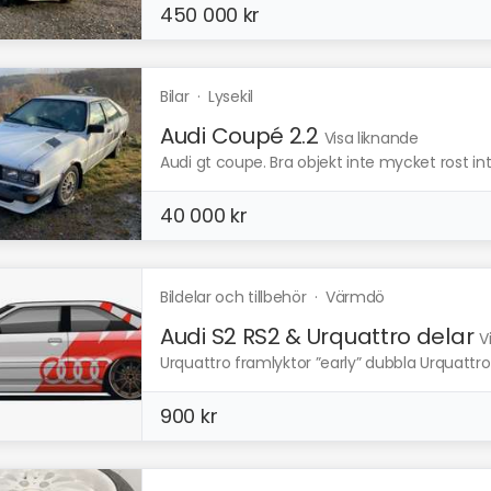
450 000 kr
Bilar
·
Lysekil
Audi Coupé 2.2
Visa liknande
Audi gt coupe. Bra objekt inte mycket rost inte
40 000 kr
Bildelar och tillbehör
·
Värmdö
Audi S2 RS2 & Urquattro delar
V
Urquattro framlyktor ”early” dubbla Urquattro
900 kr