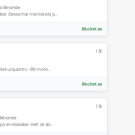
sa liknande
klar. Dessa har monterats p...
Blocket.se
1 år
äxlad urquattro -86 moto...
Blocket.se
1 år
 liknande
en klassiker. Helt ok ski...