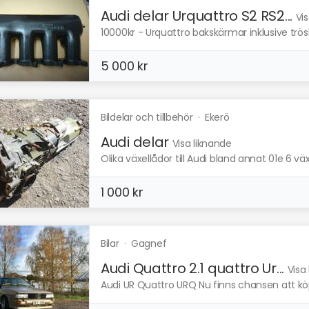
Audi delar Urquattro S2 RS2...
Vi
10000kr - Urquattro bakskärmar inklusive trös
5 000 kr
Bildelar och tillbehör
·
Ekerö
Audi delar
Visa liknande
Olika växellådor till Audi bland annat 01e 6 v
1 000 kr
Bilar
·
Gagnef
Audi Quattro 2.1 quattro Ur...
Visa
Audi UR Quattro URQ Nu finns chansen att köpa 