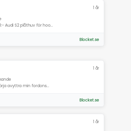
1 år
e
:- Audi S2 plåthuv för hoo...
Blocket.se
1 år
knande
örja avyttra min fordons...
Blocket.se
1 år