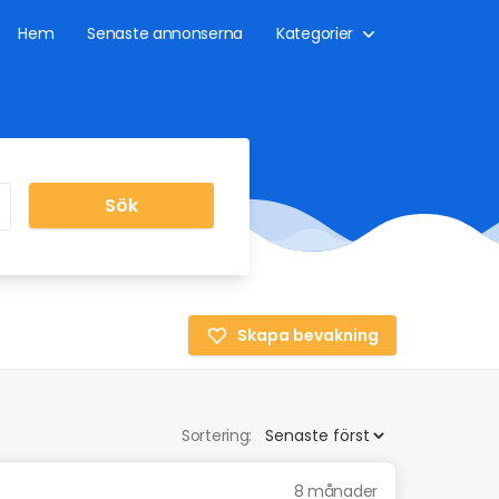
Hem
Senaste annonserna
Kategorier
Sök
Skapa bevakning
Sortering:
8 månader