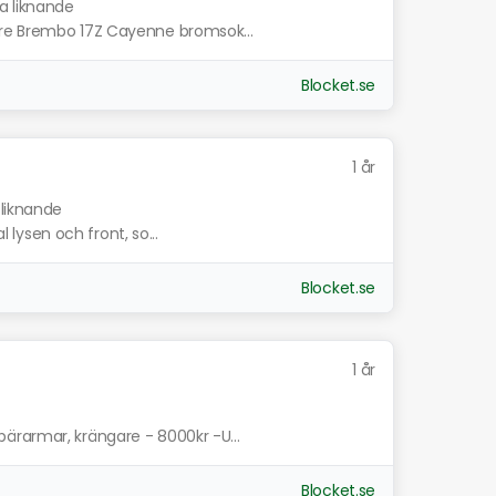
sa liknande
mre Brembo 17Z Cayenne bromsok...
Blocket.se
1 år
 liknande
l lysen och front, so...
Blocket.se
1 år
ärarmar, krängare - 8000kr -U...
Blocket.se