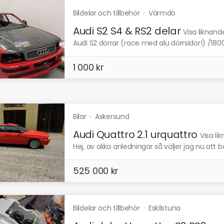
Bildelar och tillbehör
·
Värmdö
Audi S2 S4 & RS2 delar
Visa liknand
Audi S2 dörrar (race med alu dörrsidor!) /1800
1 000 kr
Bilar
·
Askersund
Audi Quattro 2.1 urquattro
Visa li
Hej, av olika anledningar så väljer jag nu att b
525 000 kr
Bildelar och tillbehör
·
Eskilstuna