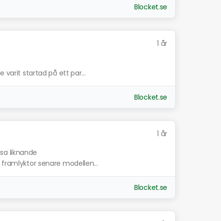
Blocket.se
1 år
 varit startad på ett par...
Blocket.se
1 år
isa liknande
 framlyktor senare modellen...
Blocket.se