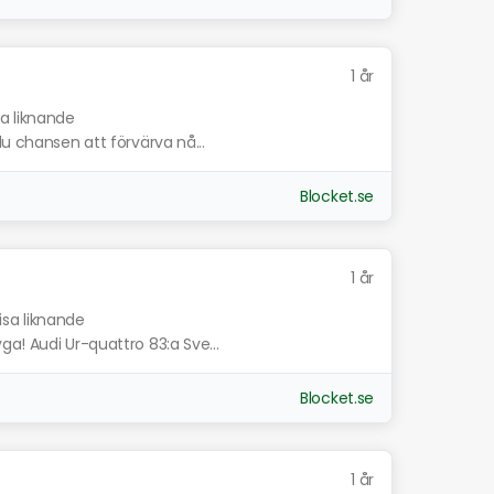
1 år
sa liknande
du chansen att förvärva nå...
Blocket.se
1 år
isa liknande
a! Audi Ur-quattro 83:a Sve...
Blocket.se
1 år