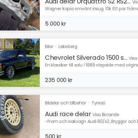
Audi delar Urquattro S2 RS2...
Vi
Wagner kopia omvänt insug. 10k Ett par frä
5 000 kr
Bilar
·
Lekeberg
Chevrolet Silverado 1500 s...
Visa
En klassiker till salu ! 1989 stepside med origina
235 000 kr
Bildelar och tillbehör
·
Tyresö
Audi race delar
Visa liknande
-Fram och bakvagn Audi 80/s2 ,Bryggor och b
500 kr