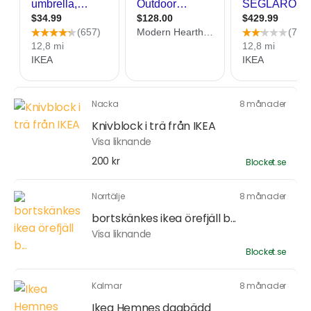
Nacka
8 månader
Knivblock i trä från IKEA
Visa liknande
200 kr
Blocket.se
Norrtälje
8 månader
bortskänkes ikea örefjäll b...
Visa liknande
Blocket.se
Kalmar
8 månader
Ikea Hemnes dagbädd