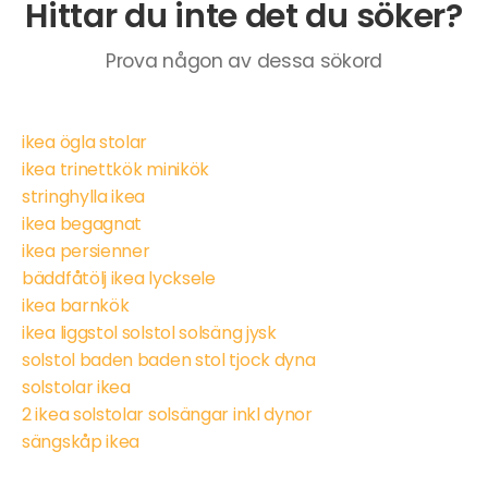
Hittar du inte det du söker?
Prova någon av dessa sökord
ikea ögla stolar
ikea trinettkök minikök
stringhylla ikea
ikea begagnat
ikea persienner
bäddfåtölj ikea lycksele
ikea barnkök
ikea liggstol solstol solsäng jysk
solstol baden baden stol tjock dyna
solstolar ikea
2 ikea solstolar solsängar inkl dynor
sängskåp ikea