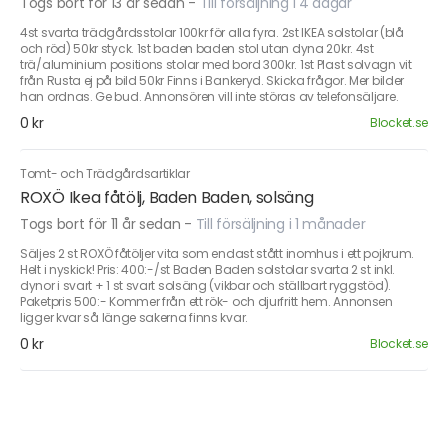
Togs bort för 13 år sedan
-
Till försäljning i 4 dagar
4st svarta trädgårdsstolar 100kr för alla fyra. 2st IKEA solstolar (blå
och röd) 50kr styck. 1st baden baden stol utan dyna 20kr. 4st
trä/aluminium positions stolar med bord 300kr. 1st Plast solvagn vit
från Rusta ej på bild 50kr Finns i Bankeryd. Skicka frågor. Mer bilder
han ordnas. Ge bud. Annonsören vill inte störas av telefonsäljare.
0 kr
Blocket.se
Tomt- och Trädgårdsartiklar
ROXÖ Ikea fåtölj, Baden Baden, solsäng
Togs bort för 11 år sedan
-
Till försäljning i 1 månader
Säljes 2 st ROXÖ fåtöljer vita som endast stått inomhus i ett pojkrum.
Helt i nyskick! Pris: 400:-/st Baden Baden solstolar svarta 2 st inkl.
dynor i svart + 1 st svart solsäng (vikbar och ställbart ryggstöd).
Paketpris 500:- Kommer från ett rök- och djurfritt hem. Annonsen
ligger kvar så länge sakerna finns kvar.
0 kr
Blocket.se