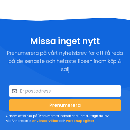
Missa inget nytt
Prenumerera på vårt nyhetsbrev för att få reda
på de senaste och hetaste tipsen inom köp &
sälj
Prenumerera
Genom att klicka på "Prenumerera" bekräftar du att du tagit del av
AllaAnnonsers´s
Användarvillkor
och
Personuppgifter