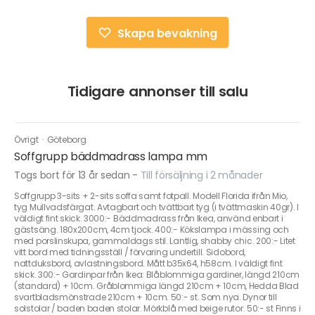
Skapa bevakning
Tidigare annonser till salu
Övrigt
·
Göteborg
Soffgrupp bäddmadrass lampa mm
Togs bort för 13 år sedan
-
Till försäljning i 2 månader
Soffgrupp 3-sits + 2-sits soffa samt fotpall. Modell Florida ifrån Mio,
tyg Mullvadsfärgat. Avtagbart och tvättbart tyg (i tvättmaskin 40gr). I
väldigt fint skick. 3000:- Bäddmadrass från Ikea, använd enbart i
gästsäng. 180x200cm, 4cm tjock. 400:- Kökslampa i mässing och
med porslinskupa, gammaldags stil. Lantlig, shabby chic. 200:- Litet
vitt bord med tidningsställ / förvaring undertill. Sidobord,
nattduksbord, avlastningsbord. Mått b35x64, h58cm. I väldigt fint
skick. 300:- Gardinpar från Ikea: Blåblommiga gardiner, längd 210cm
(standard) + 10cm. Gråblommiga längd 210cm + 10cm, Hedda Blad
svartbladsmönstrade 210cm + 10cm. 50:- st. Som nya. Dynor till
solstolar / baden baden stolar. Mörkblå med beige rutor. 50:- st Finns i