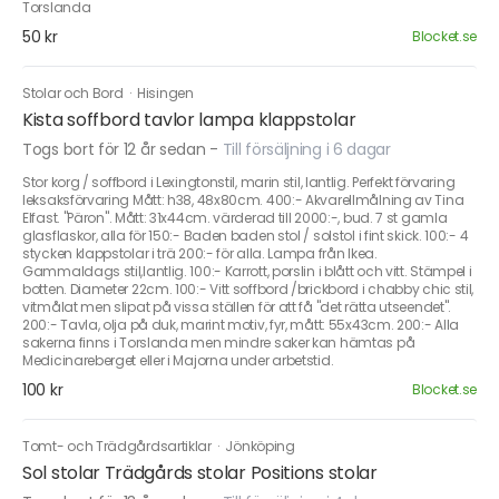
Torslanda
50 kr
Blocket.se
Stolar och Bord
·
Hisingen
Kista soffbord tavlor lampa klappstolar
Togs bort för 12 år sedan
-
Till försäljning i 6 dagar
Stor korg / soffbord i Lexingtonstil, marin stil, lantlig. Perfekt förvaring
leksaksförvaring Mått: h38, 48x80cm. 400:- Akvarellmålning av Tina
Elfast. "Päron". Mått: 31x44cm. värderad till 2000:-, bud. 7 st gamla
glasflaskor, alla för 150:- Baden baden stol / solstol i fint skick. 100:- 4
stycken klappstolar i trä 200:- för alla. Lampa från Ikea.
Gammaldags stil,lantlig. 100:- Karrott, porslin i blått och vitt. Stämpel i
botten. Diameter 22cm. 100:- Vitt soffbord /brickbord i chabby chic stil,
vitmålat men slipat på vissa ställen för att få "det rätta utseendet".
200:- Tavla, olja på duk, marint motiv, fyr, mått: 55x43cm. 200:- Alla
sakerna finns i Torslanda men mindre saker kan hämtas på
Medicinareberget eller i Majorna under arbetstid.
100 kr
Blocket.se
Tomt- och Trädgårdsartiklar
·
Jönköping
Sol stolar Trädgårds stolar Positions stolar