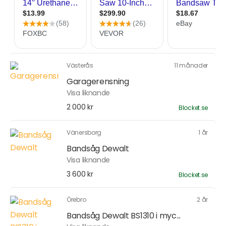
Västerås
11 månader
Garagerensning
Visa liknande
2 000 kr
Blocket.se
Vänersborg
1 år
Bandsåg Dewalt
Visa liknande
3 600 kr
Blocket.se
Örebro
2 år
Bandsåg Dewalt BS1310 i myc...