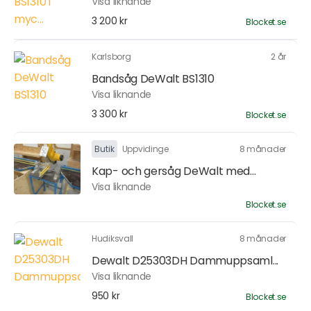
Visa liknande
3 200 kr
Blocket.se
Karlsborg
2 år
Bandsåg DeWalt BS1310
Visa liknande
3 300 kr
Blocket.se
Butik
Uppvidinge
8 månader
Kap- och gersåg DeWalt med...
Visa liknande
Blocket.se
Hudiksvall
8 månader
Dewalt D25303DH Dammuppsaml...
Visa liknande
950 kr
Blocket.se