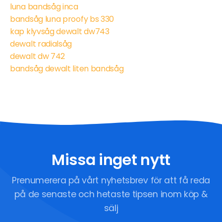
luna bandsåg inca
bandsåg luna proofy bs 330
kap klyvsåg dewalt dw743
dewalt radialsåg
dewalt dw 742
bandsåg dewalt liten bandsåg
Missa inget nytt
Prenumerera på vårt nyhetsbrev för att få reda
på de senaste och hetaste tipsen inom köp &
sälj