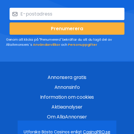
Prenumerera
Genom att klicka på "Prenumerera" bekräftar du att du tagit del av
AllaAnnonsers´s
Användarvillkor
och
Personuppgifter
Annonsera gratis
Annonsinfo
Information om cookies
Aktieanalyser
Om AllaAnnonser
Utforska Bästa Casinos enligt
CasinoPRO.se