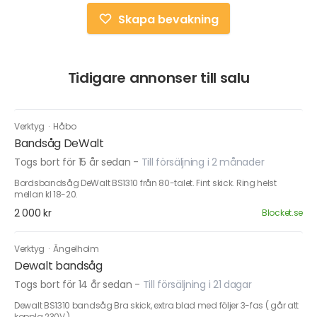
Skapa bevakning
Tidigare annonser till salu
Verktyg
·
Håbo
Bandsåg DeWalt
Togs bort för 15 år sedan
-
Till försäljning i 2 månader
Bordsbandsåg DeWalt BS1310 från 80-talet. Fint skick. Ring helst
mellan kl 18-20.
2 000 kr
Blocket.se
Verktyg
·
Ängelholm
Dewalt bandsåg
Togs bort för 14 år sedan
-
Till försäljning i 21 dagar
Dewalt BS1310 bandsåg Bra skick, extra blad med följer 3-fas ( går att
koppla 230V ).