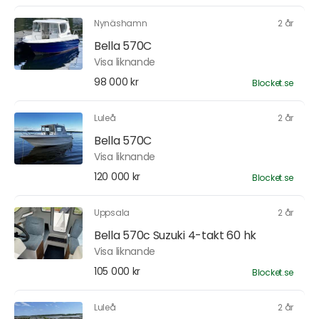
Nynäshamn
2 år
Bella 570C
Visa liknande
98 000 kr
Blocket.se
Luleå
2 år
Bella 570C
Visa liknande
120 000 kr
Blocket.se
Uppsala
2 år
Bella 570c Suzuki 4-takt 60 hk
Visa liknande
105 000 kr
Blocket.se
Luleå
2 år