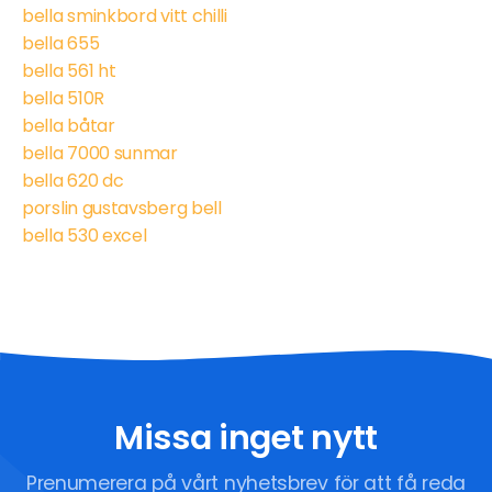
bella sminkbord vitt chilli
bella 655
bella 561 ht
bella 510R
bella båtar
bella 7000 sunmar
bella 620 dc
porslin gustavsberg bell
bella 530 excel
Missa inget nytt
Prenumerera på vårt nyhetsbrev för att få reda