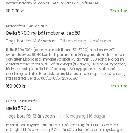
vattenskidor m.m, och är i helt körklart skick, Måste ses!
118 000 kr
Blocket.se
Motorbåtar
·
Arvidsjaur
Bella 570C ny båtmotor e-tec60
Togs bort för 14 år sedan
-
Till försäljning i 2 månader
Bella 570c 1994 (samma modell som 571,572C) med en ny 2011
evinrude e-tec 60HK, körd i ett par timmar, 3års garanti. Endast körd i
sötvatten Ekipaget är mycket välskött Ny garmin 500 echo ekolod m.
garanti. trailer medföljer. Två stickkojer (fullängd) . Bra stuvutrymmen,
lådhurts och plats för kök. Badstege. Välbyggd med kvalitet på
inredningsdetaljer. Brandsläckare Manuell nödlänspump. byten är ej
intressanta! Bella 570C/571C/572C/578C
160 000 kr
Blocket.se
Övrigt
·
Mönsterås
Bella 570 C
Togs bort för 13 år sedan
-
Till försäljning i 16 dagar
Praktisk och mycket lätthanterad båt för skärgårdsturer och med
möjlighet till övernattning. Båten är sötvattenskörd och i mycket gott