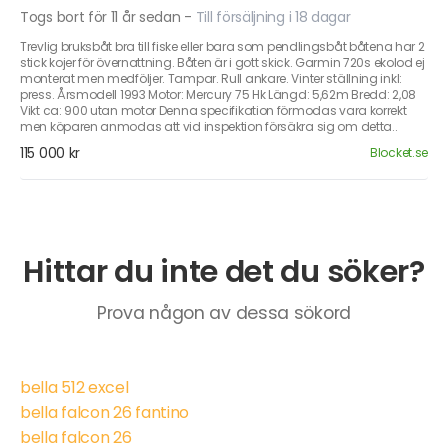
Togs bort för 11 år sedan
-
Till försäljning i 18 dagar
Trevlig bruksbåt bra till fiske eller bara som pendlingsbåt båtena har 2
stick kojer för övernattning. Båten är i gott skick. Garmin 720s ekolod ej
monterat men medföljer. Tampar. Rull ankare. Vinter ställning inkl:
press. Årsmodell 1993 Motor: Mercury 75 Hk Längd: 5,62m Bredd: 2,08
Vikt ca: 900 utan motor Denna specifikation förmodas vara korrekt
men köparen anmodas att vid inspektion försäkra sig om detta..
115 000 kr
Blocket.se
Hittar du inte det du söker?
Prova någon av dessa sökord
bella 512 excel
bella falcon 26 fantino
bella falcon 26