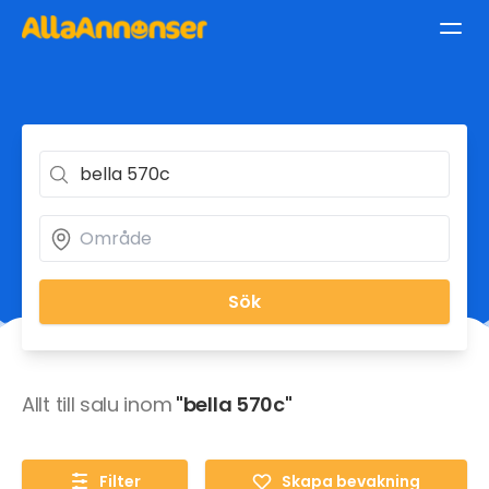
Sök
Allt till salu inom
"bella 570c"
Filter
Skapa bevakning