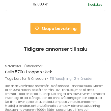
112 000 kr
Blocket.se
Skapa bevakning
Tidigare annonser till salu
Motorbåtar
·
Östhammar
Bella 570C i toppen skick
Togs bort för 15 år sedan
-
Till försäljning i 2 månader
Här är en välvårdad motorbåt -92 årsmodell i fint bruksskick. Motorn
är en 90hk Nissan, också den från -92, i fint skick, med få drifts
timmar. Toppfart är ca 30 knop. Det är gott om stuvutrymme ombord,
invändigt är det ståhöjd, och det finns två sängkojer och sittplatser.
Det finns även spisplattor, ekolod, kompass, vindrutetorkare mm.
Medföljer; fendrar, ankare, båtshake samt div. säkerhetsutrustning
Upptagningsvagnen 5000kr Båten passar bra till fiske och