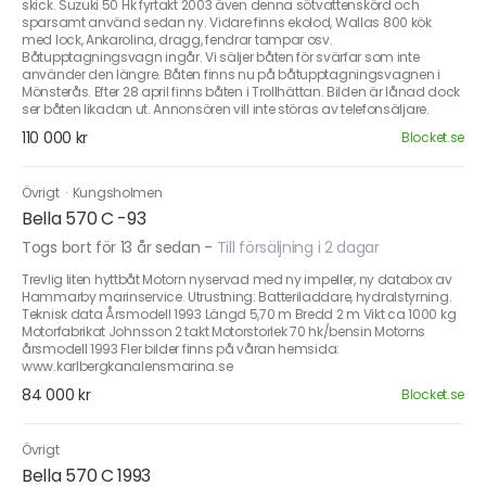
skick. Suzuki 50 Hk fyrtakt 2003 även denna sötvattenskörd och
sparsamt använd sedan ny. Vidare finns ekolod, Wallas 800 kök
med lock, Ankarolina, dragg, fendrar tampar osv.
Båtupptagningsvagn ingår. Vi säljer båten för svärfar som inte
använder den längre. Båten finns nu på båtupptagningsvagnen i
Mönsterås. Efter 28 april finns båten i Trollhättan. Bilden är lånad dock
ser båten likadan ut. Annonsören vill inte störas av telefonsäljare.
110 000 kr
Blocket.se
Övrigt
·
Kungsholmen
Bella 570 C -93
Togs bort för 13 år sedan
-
Till försäljning i 2 dagar
Trevlig liten hyttbåt Motorn nyservad med ny impeller, ny databox av
Hammarby marinservice. Utrustning: Batteriladdare, hydralstyrning.
Teknisk data Årsmodell 1993 Längd 5,70 m Bredd 2 m Vikt ca 1000 kg
Motorfabrikat Johnsson 2 takt Motorstorlek 70 hk/bensin Motorns
årsmodell 1993 Fler bilder finns på våran hemsida:
www.karlbergkanalensmarina.se
84 000 kr
Blocket.se
Övrigt
Bella 570 C 1993