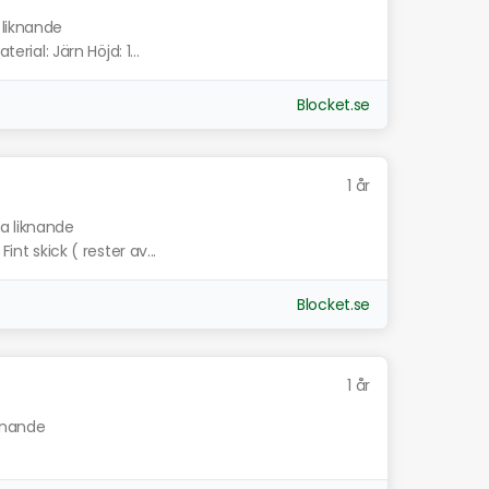
 liknande
erial: Järn Höjd: 1...
Blocket.se
1 år
sa liknande
int skick ( rester av...
Blocket.se
1 år
iknande