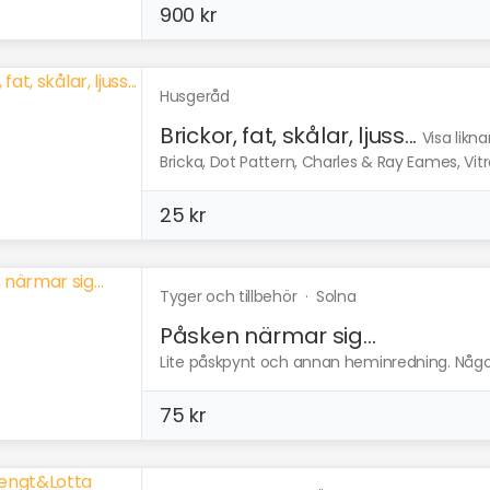
900 kr
Husgeråd
Brickor, fat, skålar, ljuss...
Visa likn
Bricka, Dot Pattern, Charles & Ray Eames, Vitra
25 kr
Tyger och tillbehör
·
Solna
Påsken närmar sig…
Lite påskpynt och annan heminredning. Något 
75 kr