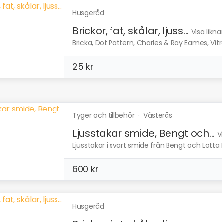
Husgeråd
Brickor, fat, skålar, ljuss...
Visa likn
Bricka, Dot Pattern, Charles & Ray Eames, Vitra
25 kr
Tyger och tillbehör
·
Västerås
Ljusstakar smide, Bengt och...
V
Ljusstakar i svart smide från Bengt och Lotta D
600 kr
Husgeråd