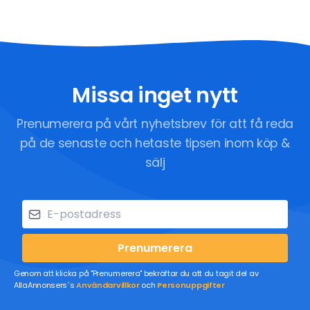
Missa inget nytt
Prenumerera på vårt nyhetsbrev för att få reda
på de senaste och hetaste tipsen inom köp &
sälj
Prenumerera
Genom att klicka på "Prenumerera" bekräftar du att du tagit del av
AllaAnnonsers´s
Användarvillkor
och
Personuppgifter