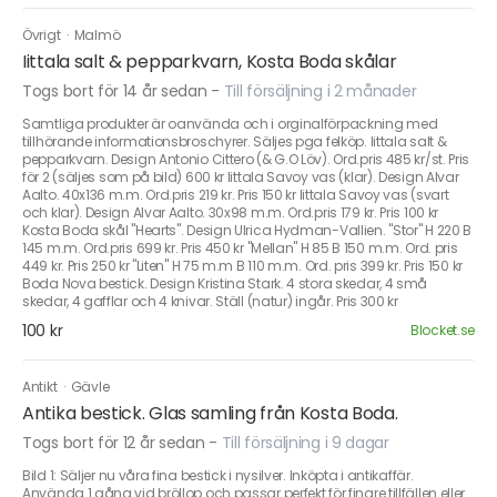
Övrigt
·
Malmö
Iittala salt & pepparkvarn, Kosta Boda skålar
Togs bort för 14 år sedan
-
Till försäljning i 2 månader
Samtliga produkter är oanvända och i orginalförpackning med
tillhörande informationsbroschyrer. Säljes pga felköp. Iittala salt &
pepparkvarn. Design Antonio Cittero (& G.O Löv). Ord.pris 485 kr/st. Pris
för 2 (säljes som på bild) 600 kr Iittala Savoy vas (klar). Design Alvar
Aalto. 40x136 m.m. Ord.pris 219 kr. Pris 150 kr Iittala Savoy vas (svart
och klar). Design Alvar Aalto. 30x98 m.m. Ord.pris 179 kr. Pris 100 kr
Kosta Boda skål "Hearts". Design Ulrica Hydman-Vallien. "Stor" H 220 B
145 m.m. Ord.pris 699 kr. Pris 450 kr "Mellan" H 85 B 150 m.m. Ord. pris
449 kr. Pris 250 kr "Liten" H 75 m.m B 110 m.m. Ord. pris 399 kr. Pris 150 kr
Boda Nova bestick. Design Kristina Stark. 4 stora skedar, 4 små
skedar, 4 gafflar och 4 knivar. Ställ (natur) ingår. Pris 300 kr
100 kr
Blocket.se
Antikt
·
Gävle
Antika bestick. Glas samling från Kosta Boda.
Togs bort för 12 år sedan
-
Till försäljning i 9 dagar
Bild 1: Säljer nu våra fina bestick i nysilver. Inköpta i antikaffär.
Använda 1 gång vid bröllop och passar perfekt för finare tillfällen eller