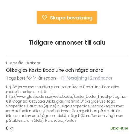
Skapa bevakning
Tidigare annonser till salu
Husgeråd
·
Kalmar
Olika glas Kosta Boda Line och några andra
Togs bort för 14 år sedan
-
Till försäljning i 2 månader
Hej, Säljer en massa olika glas i serien Kosta Boda Line. Dom olika
modellerna kan ses här:
http://www.glasboden.se/kostaboda/kosta_boda_line.php Jag har:
6st Cognac 10st Stora Dricksglas 4st Små Dricksglas 8st Höga
Snapsglas. Har även (ej line) 2 juliga snapsglas 6st dricksglas med
rundad botten. Alla syns på bilderna. Ge mig ett bud på det du är
intresserad av och fråga om det är något. (Karaffen och vinglasen
på bilderna är sålda). Ha det bra, Pontus
0 kr
Blocket.se