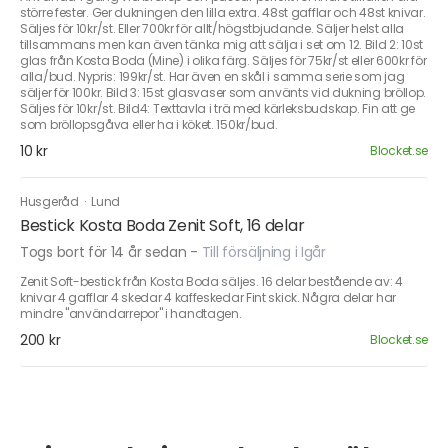
större fester. Ger dukningen den lilla extra. 48st gafflar och 48st knivar.
Säljes för 10kr/st. Eller 700kr för allt/högstbjudande. Säljer helst alla
tillsammans men kan även tänka mig att sälja i set om 12. Bild 2: 10st
glas från Kosta Boda (Mine) i olika färg. Säljes för 75kr/st eller 600kr för
alla/bud. Nypris: 199kr/st. Har även en skål i samma serie som jag
säljer för 100kr. Bild 3: 15st glasvaser som använts vid dukning bröllop.
Säljes för 10kr/st. Bild4: Texttavla i trä med kärleksbudskap. Fin att ge
som bröllopsgåva eller ha i köket. 150kr/bud.
10 kr
Blocket.se
Husgeråd
·
Lund
Bestick Kosta Boda Zenit Soft, 16 delar
Togs bort för 14 år sedan
-
Till försäljning i Igår
Zenit Soft-bestick från Kosta Boda säljes. 16 delar bestående av: 4
knivar 4 gafflar 4 skedar 4 kaffeskedar Fint skick. Några delar har
mindre "användarrepor" i handtagen.
200 kr
Blocket.se