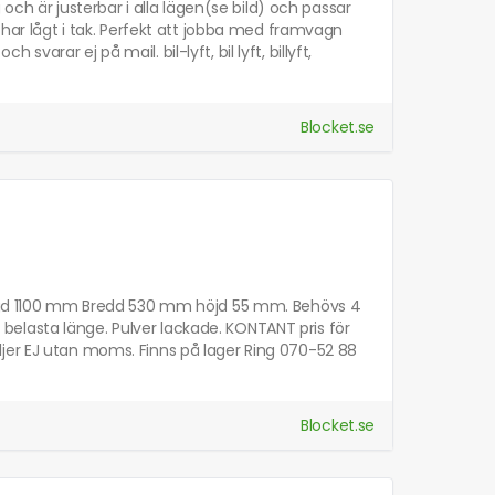
 och är justerbar i alla lägen(se bild) och passar
 har lågt i tak. Perfekt att jobba med framvagn
arar ej på mail. bil-lyft, bil lyft, billyft,
Blocket.se
Längd 1100 mm Bredd 530 mm höjd 55 mm. Behövs 4
tt belasta länge. Pulver lackade. KONTANT pris för
jer EJ utan moms. Finns på lager Ring 070-52 88
Blocket.se