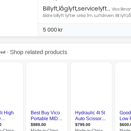
Billyft,låglyft,servicelyft...
Visa likna
Äldre billyft lyfter cirka 1m. Luftdriven. Bil lyft,låg
5 000 kr