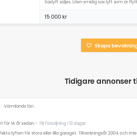
Saxlyft säljes. Liten smidig sax lyft som är flytt
15 000 kr
Skapa bevaknin
Tidigare annonser ti
·
Värmlands län
t för 14 år sedan
-
Till försäljning i 13 dagar
ekta lyften för stora eller lilla garaget. Tillverkningsår 2004 och in