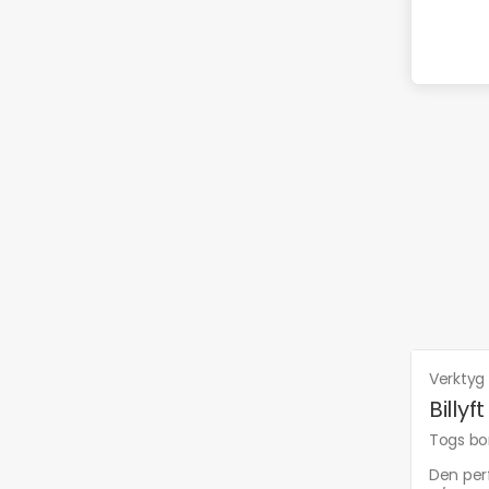
Verktyg
Billyft
Togs bor
Den perf