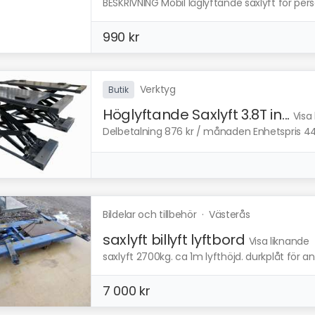
BESKRIVNING Mobil låglyftande saxlyft för pers
990 kr
Verktyg
Butik
Höglyftande Saxlyft 3.8T in...
Visa
Delbetalning 876 kr / månaden Enhetspris 44.9
Bildelar och tillbehör
·
Västerås
saxlyft billyft lyftbord
Visa liknande
saxlyft 2700kg. ca 1m lyfthöjd. durkplåt för 
7 000 kr