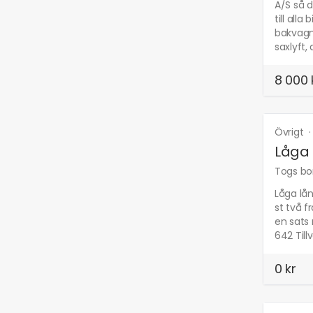
A/S så d
till all
bakvagn 
saxlyft,
8 000 
Övrigt
Låga
Togs bor
Låga lå
st två f
en sats
642 Til
0 kr