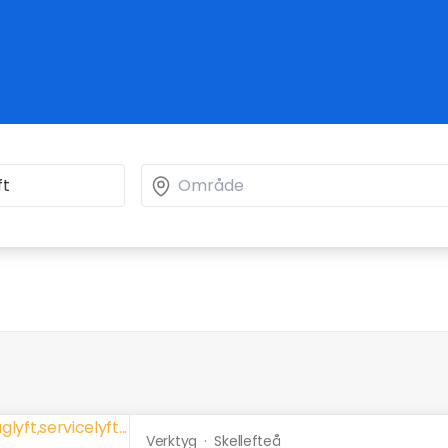
Verktyg
·
Skellefteå