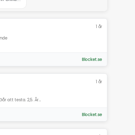
1 år
ande
Blocket.se
1 år
 att testa. 2,5. År...
Blocket.se