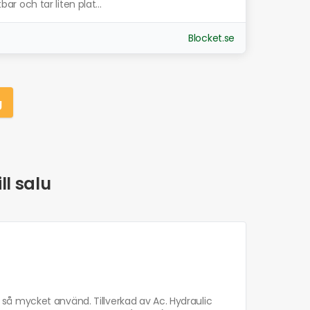
bar och tar liten plat...
Blocket.se
g
ll salu
te så mycket använd. Tillverkad av Ac. Hydraulic