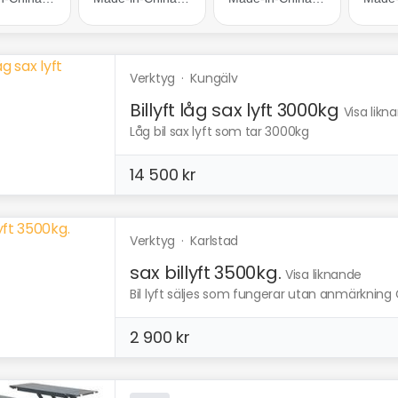
Verktyg
·
Kungälv
Billyft låg sax lyft 3000kg
Visa likn
Låg bil sax lyft som tar 3000kg
14 500 kr
Verktyg
·
Karlstad
sax billyft 3500kg.
Visa liknande
Bil lyft säljes som fungerar utan anmärkning Går
2 900 kr