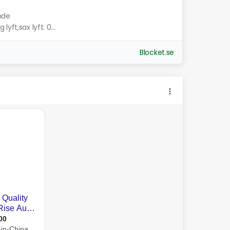
nde
 lyft,sax lyft. 0...
Blocket.se