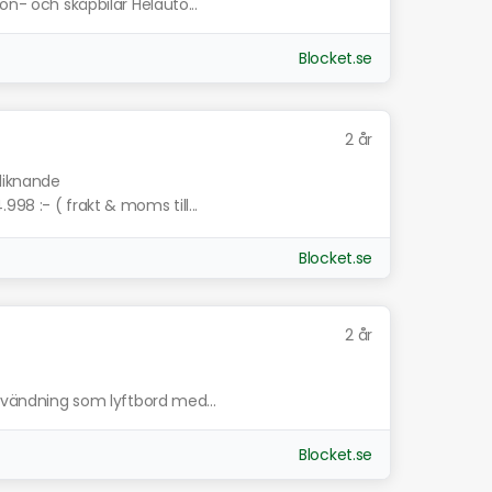
on- och skåpbilar Helauto...
Blocket.se
2 år
 liknande
98 :- ( frakt & moms till...
Blocket.se
2 år
användning som lyftbord med...
Blocket.se