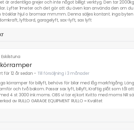
et är ordentliga grejer och inte något billigt verktyg. Den tar 2000kg
a bilar. Lyfter 1meter och det gör att du även kan använda den om du
trösklar hjul o bromsar mm.mm. Denna säljes kontant. inga byten och sv
 domkraft, lyftbord, garagelyft, sax-lyft, sax lyft
kr
·
Eskilstuna
 körramper
t för 12 år sedan
-
Till försäljning i 3 månader
nga körramper för billyft, behövs för bilar med låg markfrigång. 
ramför och två bakom. Passar sax lyft, billyft, Kraftig plåt som tål a
 med 4 st 3000 ink moms. OBS vi tar ej kort Kvitto med moms NR säl
lverkad av RULLO GARAGE EQUIPMENT RULLO = Kvalitet