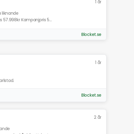
1 år
a liknande
s 57.998kr Kampanjpris 5...
Blocket.se
1 år
arlstad.
Blocket.se
2 år
knande