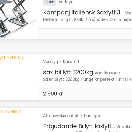
Verktyg
Butik
Kampanj Italiensk Saxlyft 3...
Vis
Delbetalning fr. 1051kr / månaden Ordinariepri
Verktyg
·
Karlstad
sax bil lyft 3200kg
Visa liknande
Säjer billyft 3200kg. Fungerar perfekt. Finns i K
2 900 kr
Affärsverksamhet
·
Haninge
Erbjudande Billyft laxlyft...
Visa li