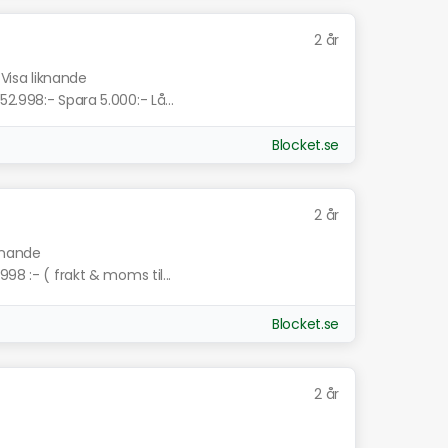
2 år
Visa liknande
2.998:- Spara 5.000:- Lå...
Blocket.se
2 år
iknande
98 :- ( frakt & moms til...
Blocket.se
2 år