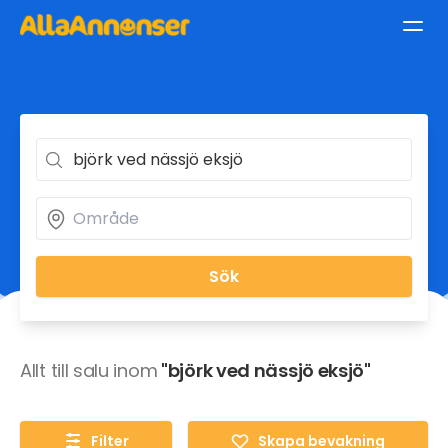
Sök
Allt till salu inom
"björk ved nässjö eksjö"
Filter
Skapa bevakning