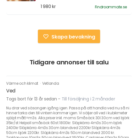
1 980 kr
Findroommate.se
Skapa bevakning
Tidigare annonser till salu
Värme och klimat
·
Vetlanda
Ved
Togs bort för 13 år sedan
-
Till försäljning i 2 månader
Nu drar ved säsongen igång igen. Passa på att handla ved nu så ni
hinner torka den till vintern kommer igen. Vi säljer all ved i kubikmeter
själpt mått=m3s. Alla priser inkl. moms Småsäck 30l 30cm ved björk
35kr/st Helpall småsäck 60st 1800kr. Släpkärra 4m3s 30cm björk
2400kr Släpkärra 4m3s 30cm blandved 2200kr Släpkärra 4m3s
50cm björk 2200kr. Släpkärra 4m3s 50cm blandved 2000 kr.
Traktorvagn 10m3s 50cm blandved 3500kr. Container 40m3s 50cm