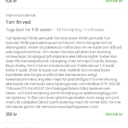
525 kr
Blocket.se
Värme och klimat
Torr fin ved
Togs bort för 11 år sedan
-
Till försäljning i 1 månader
Torr björkved: 550kr per kubik Torr blandved: 450kr per kubik Torr
barrved: 350kr per kubik Kapad och klyvd i 30cm längder och är
eldningsklar. Veden är paketerad i nätsäckar om en kubik och står på
pall, lagrad inomhus. Om veden hämtas på plats kan lastning
ombesörjas, lämpligast på släpkärra eller lättare lastbil. Veden kan
även fås hemlevererad till Jönköping med omnejd (Tranås, Nässjö,
Eksjö, Aneby, mm) mot en mindre kostnad. Fraktkostnad 1-4 kubik:
500kr 5 kubik: 250kr 10 kubik och över: fraktfritt Vid mindre/större
kvantiteter eller längre avstånd sker hemleverans enligt
överenskommelse, ring eller mejla för prisförfrågan För mer info ring
eller besök vår hemsida www.bjorkagarden.com Mattias 070-302 89
71 Bosse 073-54 430 87 Om företaget Björka Gård bedriver ved-
virkes- och torvförsäljning samt försäljning av björksavsglögg och
ren björksav. Vi åtar oss även grävningsarbeten inom skog och jord
med vår caterpillar (8ton) samt skotning med vår Vimek 606. För mer
info besök gärna vår hemsida www.bjorkagarden.com
350 kr
Blocket.se