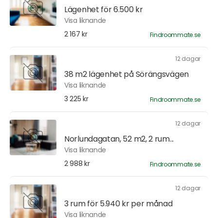
Lägenhet för 6.500 kr
Visa liknande
2 167 kr
Findroommate.se
12 dagar
38 m2 lägenhet på Sörängsvägen
Visa liknande
3 225 kr
Findroommate.se
12 dagar
Norlundagatan, 52 m2, 2 rum...
Visa liknande
2 988 kr
Findroommate.se
12 dagar
3 rum för 5.940 kr per månad
Visa liknande