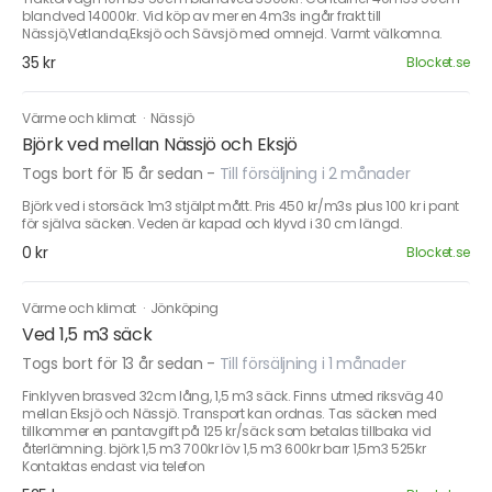
blandved 14000kr. Vid köp av mer en 4m3s ingår frakt till
Nässjö,Vetlanda,Eksjö och Sävsjö med omnejd. Varmt välkomna.
35 kr
Blocket.se
Värme och klimat
·
Nässjö
Björk ved mellan Nässjö och Eksjö
Togs bort för 15 år sedan
-
Till försäljning i 2 månader
Björk ved i storsäck 1m3 stjälpt mått. Pris 450 kr/m3s plus 100 kr i pant
för själva säcken. Veden är kapad och klyvd i 30 cm längd.
0 kr
Blocket.se
Värme och klimat
·
Jönköping
Ved 1,5 m3 säck
Togs bort för 13 år sedan
-
Till försäljning i 1 månader
Finklyven brasved 32cm lång, 1,5 m3 säck. Finns utmed riksväg 40
mellan Eksjö och Nässjö. Transport kan ordnas. Tas säcken med
tillkommer en pantavgift på 125 kr/säck som betalas tillbaka vid
återlämning. björk 1,5 m3 700kr löv 1,5 m3 600kr barr 1,5m3 525kr
Kontaktas endast via telefon