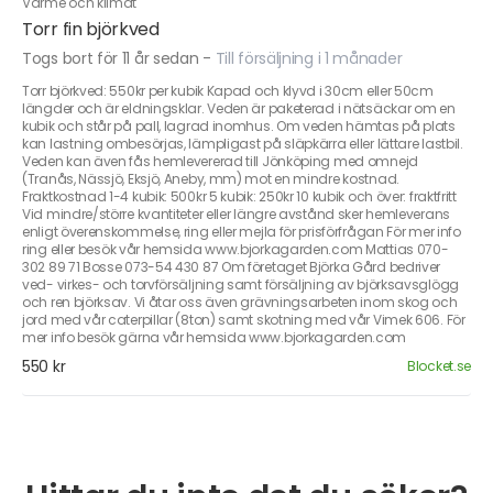
Värme och klimat
Torr fin björkved
Togs bort för 11 år sedan
-
Till försäljning i 1 månader
Torr björkved: 550kr per kubik Kapad och klyvd i 30cm eller 50cm
längder och är eldningsklar. Veden är paketerad i nätsäckar om en
kubik och står på pall, lagrad inomhus. Om veden hämtas på plats
kan lastning ombesörjas, lämpligast på släpkärra eller lättare lastbil.
Veden kan även fås hemlevererad till Jönköping med omnejd
(Tranås, Nässjö, Eksjö, Aneby, mm) mot en mindre kostnad.
Fraktkostnad 1-4 kubik: 500kr 5 kubik: 250kr 10 kubik och över: fraktfritt
Vid mindre/större kvantiteter eller längre avstånd sker hemleverans
enligt överenskommelse, ring eller mejla för prisförfrågan För mer info
ring eller besök vår hemsida www.bjorkagarden.com Mattias 070-
302 89 71 Bosse 073-54 430 87 Om företaget Björka Gård bedriver
ved- virkes- och torvförsäljning samt försäljning av björksavsglögg
och ren björksav. Vi åtar oss även grävningsarbeten inom skog och
jord med vår caterpillar (8ton) samt skotning med vår Vimek 606. För
mer info besök gärna vår hemsida www.bjorkagarden.com
550 kr
Blocket.se