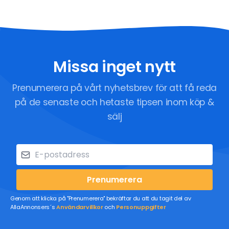
Missa inget nytt
Prenumerera på vårt nyhetsbrev för att få reda
på de senaste och hetaste tipsen inom köp &
sälj
Prenumerera
Genom att klicka på "Prenumerera" bekräftar du att du tagit del av
AllaAnnonsers´s
Användarvillkor
och
Personuppgifter