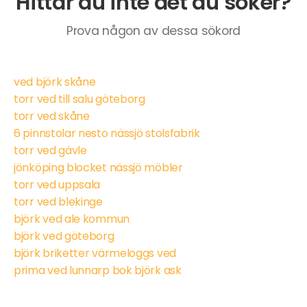
Hittar du inte det du söker?
Prova någon av dessa sökord
ved björk skåne
torr ved till salu göteborg
torr ved skåne
6 pinnstolar nesto nässjö stolsfabrik
torr ved gävle
jönköping blocket nässjö möbler
torr ved uppsala
torr ved blekinge
björk ved ale kommun
björk ved göteborg
björk briketter värmeloggs ved
prima ved lunnarp bok björk ask