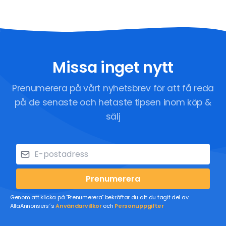
Missa inget nytt
Prenumerera på vårt nyhetsbrev för att få reda
på de senaste och hetaste tipsen inom köp &
sälj
Prenumerera
Genom att klicka på "Prenumerera" bekräftar du att du tagit del av
AllaAnnonsers´s
Användarvillkor
och
Personuppgifter