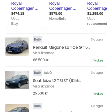
Butik
3 dagar
Renault Mégane 1.6 TCe GT 5...
Visa liknande
66 500 kr
Kvd.se
Butik
Luleå
3 dagar
Seat Ibiza 1.2 TSI ST (105h...
Visa liknande
25 500 kr
Kvd.se
Butik
4 dagar