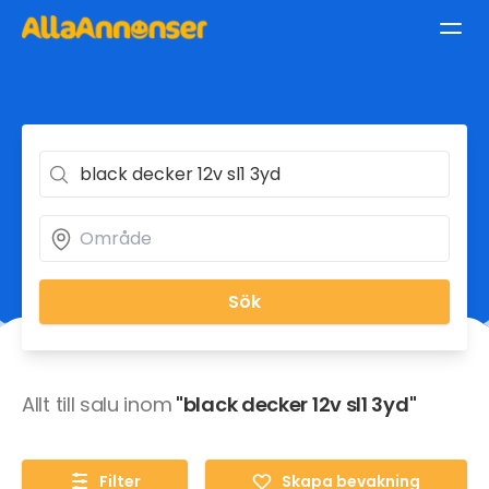
Sök
Allt till salu inom
"black decker 12v sl1 3yd"
Filter
Skapa bevakning