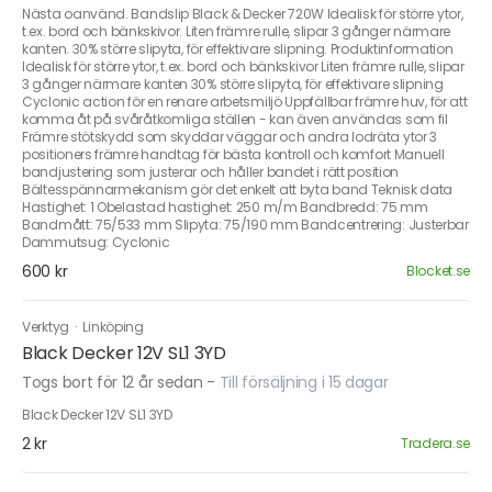
Nästa oanvänd. Bandslip Black & Decker 720W Idealisk för större ytor,
t.ex. bord och bänkskivor. Liten främre rulle, slipar 3 gånger närmare
kanten. 30% större slipyta, för effektivare slipning. Produktinformation
Idealisk för större ytor, t.ex. bord och bänkskivor Liten främre rulle, slipar
3 gånger närmare kanten 30% större slipyta, för effektivare slipning
Cyclonic action för en renare arbetsmiljö Uppfällbar främre huv, för att
komma åt på svåråtkomliga ställen - kan även användas som fil
Främre stötskydd som skyddar väggar och andra lodräta ytor 3
positioners främre handtag för bästa kontroll och komfort Manuell
bandjustering som justerar och håller bandet i rätt position
Bältesspännarmekanism gör det enkelt att byta band Teknisk data
Hastighet: 1 Obelastad hastighet: 250 m/m Bandbredd: 75 mm
Bandmått: 75/533 mm Slipyta: 75/190 mm Bandcentrering: Justerbar
Dammutsug: Cyclonic
600 kr
Blocket.se
Verktyg
·
Linköping
Black Decker 12V SL1 3YD
Togs bort för 12 år sedan
-
Till försäljning i 15 dagar
Black Decker 12V SL1 3YD
2 kr
Tradera.se