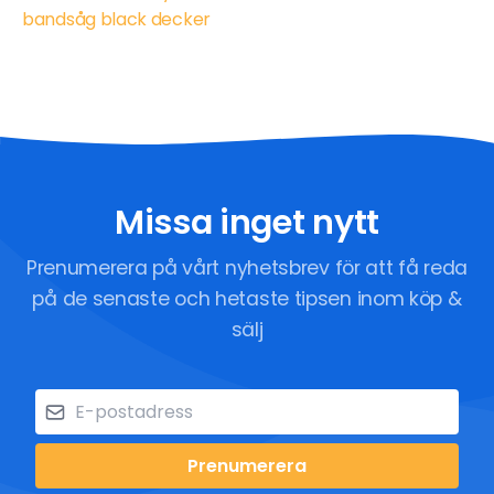
bandsåg black decker
Missa inget nytt
Prenumerera på vårt nyhetsbrev för att få reda
på de senaste och hetaste tipsen inom köp &
sälj
Prenumerera