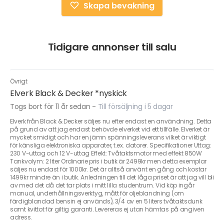
Skapa bevakning
Tidigare annonser till salu
Övrigt
Elverk Black & Decker *nyskick
Togs bort för 11 år sedan
-
Till försäljning i 5 dagar
Elverk från Black & Decker säljes nu efter endast en användning. Detta
på grund av att jag endast behövde elverket vid ett tillfälle. Elverket är
mycket smidigt och har en jämn spänningsleverans vilket är viktigt
för känsliga elektroniska apparater, t.ex. datorer. Specifikationer Uttag:
230 V-uttag och 12 V-uttag Effekt: Tvåtaktsmotor med effekt 850W
Tankvolym: 2 liter Ordinarie pris i butik är 2499kr men detta exemplar
säljes nu endast för 1000kr. Det är alltså använt en gång och kostar
1499kr mindre än i butik. Anledningen till det låga priset är att jag vill bli
av med det då det tar plats i mitt lilla studentrum. Vid köp ingår
manual, underhållningsverktyg, mått för oljeblandning (om
färdigblandad bensin ej används), 3/4 av en 5 liters tvåtaktsdunk
samt kvittot för giltig garanti. Levereras ej utan hämtas på angiven
adress.