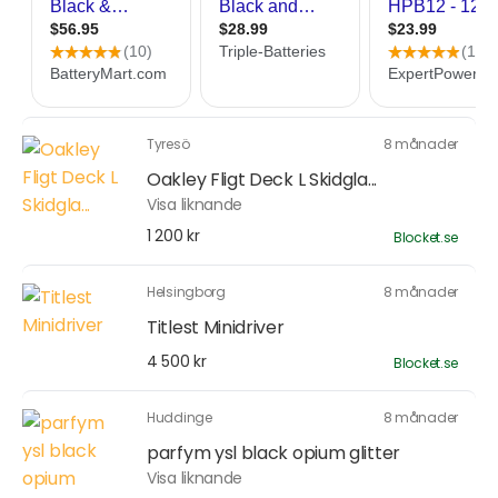
Tyresö
8 månader
Oakley Fligt Deck L Skidgla...
Visa liknande
1 200 kr
Blocket.se
Helsingborg
8 månader
Titlest Minidriver
4 500 kr
Blocket.se
Huddinge
8 månader
parfym ysl black opium glitter
Visa liknande