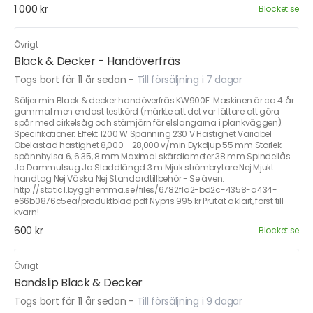
1 000 kr
Blocket.se
Övrigt
Black & Decker - Handöverfräs
Togs bort för 11 år sedan
-
Till försäljning i 7 dagar
Säljer min Black & decker handöverfräs KW900E. Maskinen är ca 4 år
gammal men endast testkörd (märkte att det var lättare att göra
spår med cirkelsåg och stämjärn för elslangarna i plankväggen).
Specifikationer: Effekt 1200 W Spänning 230 V Hastighet Variabel
Obelastad hastighet 8,000 - 28,000 v/min Dykdjup 55 mm Storlek
spännhylsa 6, 6.35, 8 mm Maximal skärdiameter 38 mm Spindellås
Ja Dammutsug Ja Sladdlängd 3 m Mjuk strömbrytare Nej Mjukt
handtag Nej Väska Nej Standardtillbehör - Se även:
http://static1.bygghemma.se/files/6782f1a2-bd2c-4358-a434-
e66b0876c5ea/produktblad.pdf Nypris 995 kr Prutat o klart, först till
kvarn!
600 kr
Blocket.se
Övrigt
Bandslip Black & Decker
Togs bort för 11 år sedan
-
Till försäljning i 9 dagar