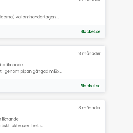
ilderna) väl omhändertagen....
Blocket.se
8 månader
isa liknande
tt i genom pipan gängad m18x...
Blocket.se
8 månader
a liknande
tiskt jaktvapen helt i...