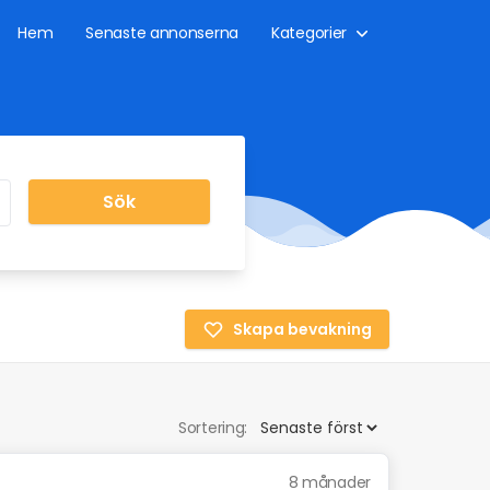
Hem
Senaste annonserna
Kategorier
Sök
Skapa bevakning
Sortering:
8 månader