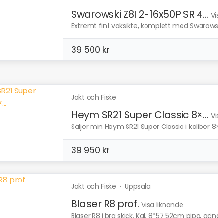
Swarowski Z8I 2-16x50P SR 4...
Vi
Extremt fint vaksikte, komplett med Swarowski
39 500 kr
Jakt och Fiske
Heym SR21 Super Classic 8×...
Vi
Säljer min Heym SR21 Super Classic i kaliber 
39 950 kr
Jakt och Fiske
·
Uppsala
Blaser R8 prof.
Visa liknande
Blaser R8 i bra skick. Kal. 8*57 52cm pipa, gän