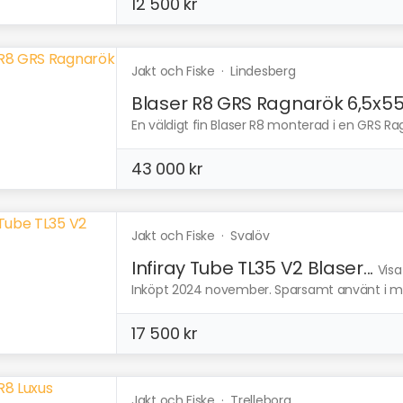
12 500 kr
Jakt och Fiske
·
Lindesberg
Blaser R8 GRS Ragnarök 6,5x5
En väldigt fin Blaser R8 monterad i en GRS Ragn
43 000 kr
Jakt och Fiske
·
Svalöv
Infiray Tube TL35 V2 Blaser...
Visa
Inköpt 2024 november. Sparsamt använt i myc
17 500 kr
Jakt och Fiske
·
Trelleborg