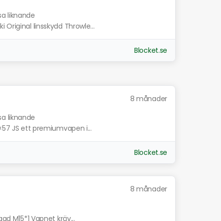
sa liknande
 Original linsskydd Throwle...
Blocket.se
8 månader
sa liknande
8×57 JS ett premiumvapen i...
Blocket.se
8 månader
gad M15*1 Vapnet kräv...